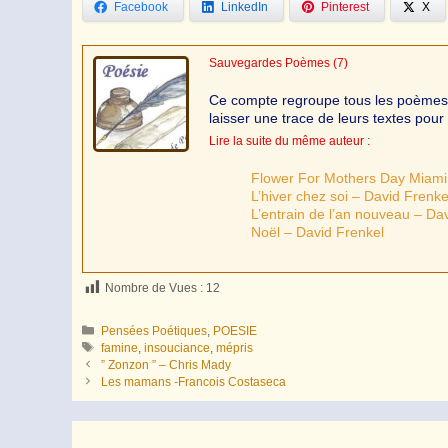
Facebook
LinkedIn
Pinterest
X
Sauvegardes Poèmes
(7)
Ce compte regroupe tous les poèmes de
laisser une trace de leurs textes pour 
Lire la suite du même auteur :
Flower For Mothers Day Miami
L’hiver chez soi – David Frenke
L’entrain de l’an nouveau – Da
Noël – David Frenkel
Nombre de Vues :
12
Catégories
Pensées Poétiques
,
POESIE
Étiquettes
famine
,
insouciance
,
mépris
” Zonzon ” – Chris Mady
Les mamans -Francois Costaseca