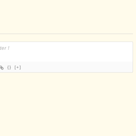
{}
[+]