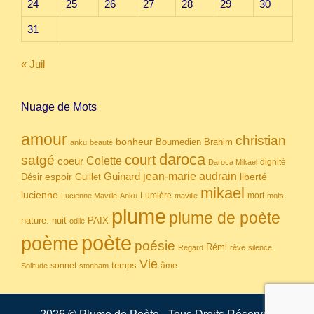
24
25
26
27
28
29
30
31
« Juil
Nuage de Mots
amour
christian
bonheur
Boumedien
Brahim
anku
beauté
daroca
court
satgé
coeur
Colette
dignité
Daroca Mikael
Guinard
jean-marie audrain
espoir
Guillet
liberté
Désir
mikael
lucienne
Lumière
mort
Lucienne Maville-Anku
maville
mots
plume
plume de poète
nuit
PAIX
nature.
odile
poète
poème
poésie
Rémi
Regard
rêve
silence
Vie
temps
sonnet
âme
Solitude
stonham