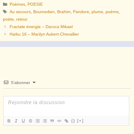
Catégories
Poèmes
,
POESIE
Étiquettes
Au secours
,
Boumedien
,
Brahim
,
Pandore
,
plume
,
poème
,
poète
,
retour
Fractale énergie – Daroca Mikael
Haïku 16 – Marilyn Aubert-Chevallier
S’abonner
{}
[+]