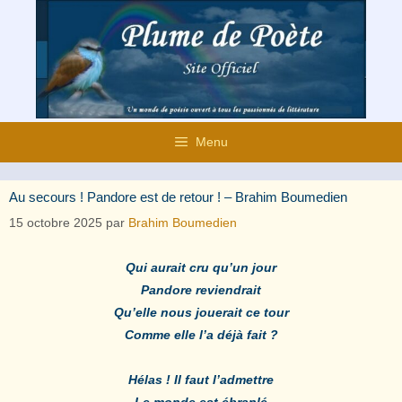
Aller
au
contenu
Menu
Au secours ! Pandore est de retour ! – Brahim Boumedien
15 octobre 2025
par
Brahim Boumedien
Qui aurait cru qu’un jour
Pandore reviendrait
Qu’elle nous jouerait ce tour
Comme elle l’a déjà fait ?
Hélas ! Il faut l’admettre
Le monde est ébranlé