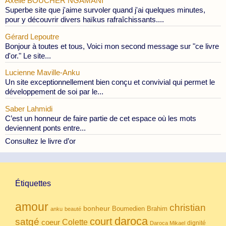
Axelle BOUCHER NGAMANI
Superbe site que j'aime survoler quand j'ai quelques minutes,
pour y découvrir divers haïkus rafraîchissants....
Gérard Lepoutre
Bonjour à toutes et tous, Voici mon second message sur "ce livre
d'or." Le site...
Lucienne Maville-Anku
Un site exceptionnellement bien conçu et convivial qui permet le
développement de soi par le...
Saber Lahmidi
C’est un honneur de faire partie de cet espace où les mots
deviennent ponts entre...
Consultez le livre d’or
Étiquettes
amour
christian
bonheur
Boumedien
Brahim
anku
beauté
daroca
court
satgé
coeur
Colette
dignité
Daroca Mikael