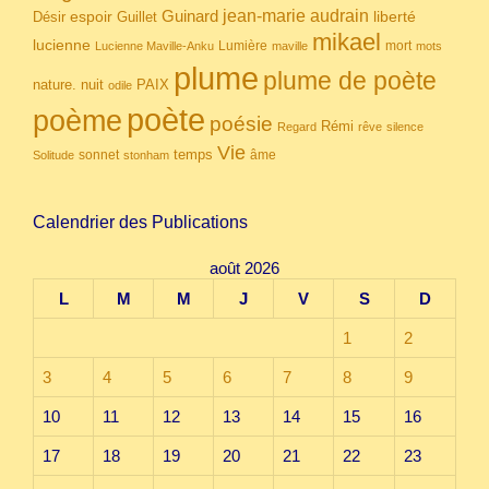
Guinard
jean-marie audrain
espoir
Guillet
liberté
Désir
mikael
lucienne
Lumière
mort
Lucienne Maville-Anku
maville
mots
plume
plume de poète
nuit
PAIX
nature.
odile
poète
poème
poésie
Rémi
Regard
rêve
silence
Vie
temps
sonnet
âme
Solitude
stonham
Calendrier des Publications
août 2026
L
M
M
J
V
S
D
1
2
3
4
5
6
7
8
9
10
11
12
13
14
15
16
17
18
19
20
21
22
23