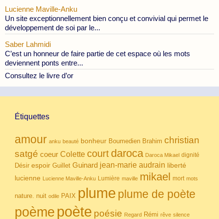
Lucienne Maville-Anku
Un site exceptionnellement bien conçu et convivial qui permet le
développement de soi par le...
Saber Lahmidi
C’est un honneur de faire partie de cet espace où les mots
deviennent ponts entre...
Consultez le livre d’or
Étiquettes
amour
christian
bonheur
Boumedien
Brahim
anku
beauté
daroca
court
satgé
coeur
Colette
dignité
Daroca Mikael
Guinard
jean-marie audrain
espoir
Guillet
liberté
Désir
mikael
lucienne
Lumière
mort
Lucienne Maville-Anku
maville
mots
plume
plume de poète
nuit
PAIX
nature.
odile
poète
poème
poésie
Rémi
Regard
rêve
silence