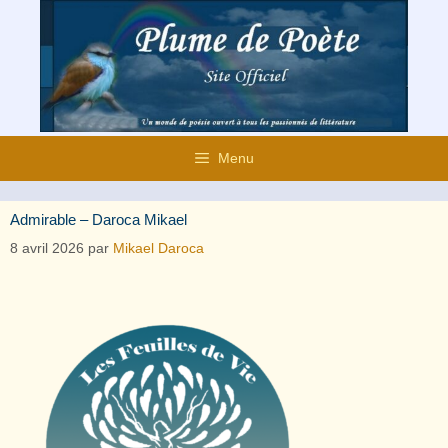
Aller
au
contenu
Menu
Admirable – Daroca Mikael
8 avril 2026
par
Mikael Daroca