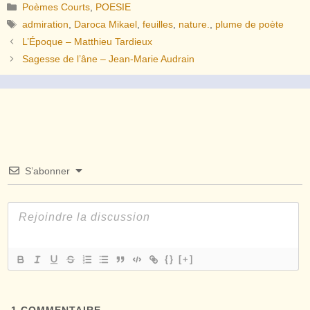
Catégories
Poèmes Courts
,
POESIE
Étiquettes
admiration
,
Daroca Mikael
,
feuilles
,
nature.
,
plume de poète
L’Époque – Matthieu Tardieux
Sagesse de l’âne – Jean-Marie Audrain
S’abonner
{}
[+]
1
COMMENTAIRE