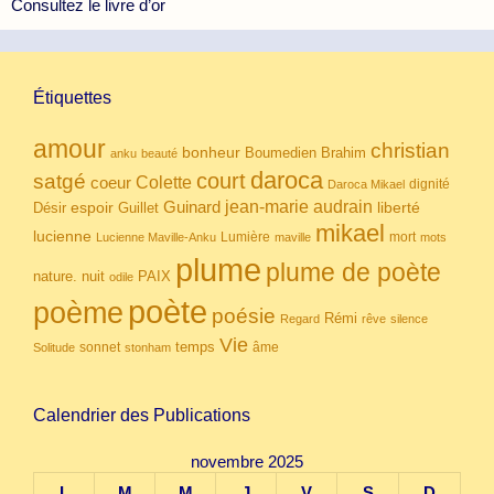
Consultez le livre d’or
Étiquettes
amour
christian
bonheur
Boumedien
Brahim
anku
beauté
daroca
court
satgé
coeur
Colette
dignité
Daroca Mikael
Guinard
jean-marie audrain
espoir
Guillet
liberté
Désir
mikael
lucienne
Lumière
mort
Lucienne Maville-Anku
maville
mots
plume
plume de poète
nuit
PAIX
nature.
odile
poète
poème
poésie
Rémi
Regard
rêve
silence
Vie
temps
sonnet
âme
Solitude
stonham
Calendrier des Publications
novembre 2025
L
M
M
J
V
S
D