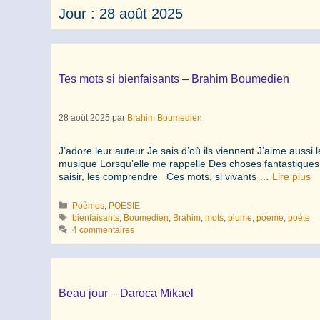
Jour :
28 août 2025
Tes mots si bienfaisants – Brahim Boumedien
28 août 2025
par
Brahim Boumedien
J’adore leur auteur Je sais d’où ils viennent J’aime aussi
musique Lorsqu’elle me rappelle Des choses fantastiques M
saisir, les comprendre Ces mots, si vivants …
Lire plus
Catégories
Poèmes
,
POESIE
Étiquettes
bienfaisants
,
Boumedien
,
Brahim
,
mots
,
plume
,
poème
,
poète
4 commentaires
Beau jour – Daroca Mikael