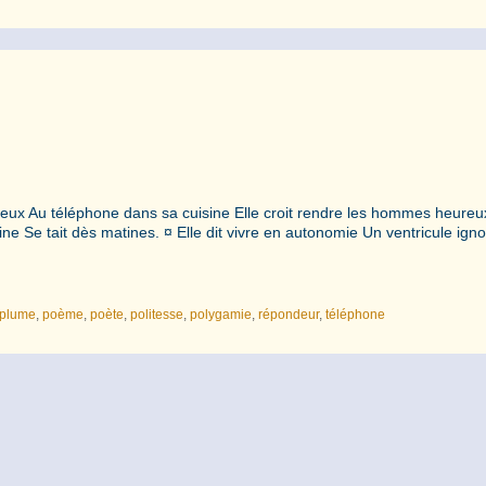
éneux Au téléphone dans sa cuisine Elle croit rendre les hommes heureu
e Se tait dès matines. ¤ Elle dit vivre en autonomie Un ventricule igno
plume
,
poème
,
poète
,
politesse
,
polygamie
,
répondeur
,
téléphone