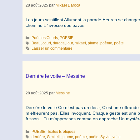
28 août 2025
par
Mikael Daroca
Les jours scintillent Allument la parade Heures se chang
chemins L ’ ivresse des pavés.
Catégories
Poèmes Courts
,
POESIE
Étiquettes
Beau
,
court
,
daroca
,
jour
,
mikael
,
plume
,
poème
,
poète
Laisser un commentaire
Derrière le voile – Messine
28 août 2025
par
Messine
Derrière le voile Ce n’est pas un désir, C’est une offrand
m’effleurent pas, Elles invoquent. Chaque geste est une pr
frisson. Tu m’approches comme on approche Un mystè
Catégories
POESIE
,
Textes Erotiques
Étiquettes
derrière
,
Gimitelli
,
plume
,
poème
,
poète
,
Sylvie
,
voile