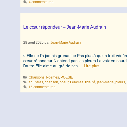
4 commentaires
Le cœur répondeur – Jean-Marie Audrain
28 août 2025
par
Jean-Marie Audrain
¤ Elle ne l’a jamais grenadine Pas plus à qu’un fruit vén
cœur répondeur N’entend pas les pleurs La voix en sourdin
l’autre Elle aime au gré de ses …
Lire plus
Catégories
Chansons
,
Poèmes
,
POESIE
Étiquettes
adultères
,
chanson
,
coeur
,
Femmes
,
fidélité
,
jean-marie
,
pleurs
,
16 commentaires