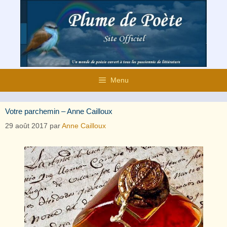
Aller
au
contenu
Menu
Votre parchemin – Anne Cailloux
29 août 2017
par
Anne Cailloux