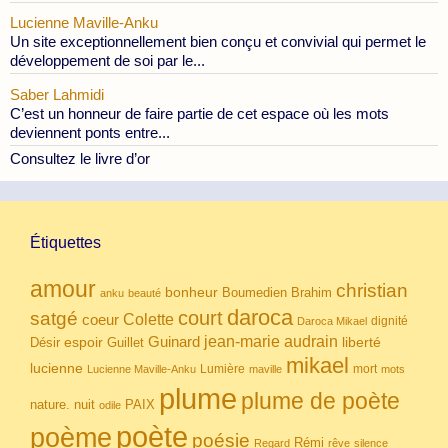
Lucienne Maville-Anku
Un site exceptionnellement bien conçu et convivial qui permet le
développement de soi par le...
Saber Lahmidi
C’est un honneur de faire partie de cet espace où les mots
deviennent ponts entre...
Consultez le livre d’or
Étiquettes
amour
christian
bonheur
Boumedien
Brahim
anku
beauté
daroca
court
satgé
coeur
Colette
dignité
Daroca Mikael
Guinard
jean-marie audrain
espoir
Guillet
liberté
Désir
mikael
lucienne
Lumière
mort
Lucienne Maville-Anku
maville
mots
plume
plume de poète
nuit
PAIX
nature.
odile
poète
poème
poésie
Rémi
Regard
rêve
silence