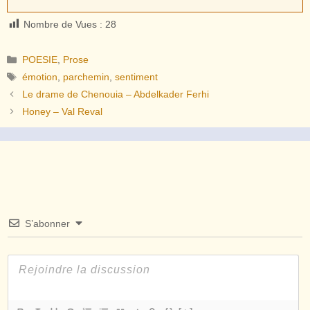
Nombre de Vues :
28
Catégories
POESIE
,
Prose
Étiquettes
émotion
,
parchemin
,
sentiment
Le drame de Chenouia – Abdelkader Ferhi
Honey – Val Reval
S’abonner