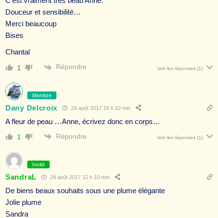
C’est vraiment très beau Anne.
Douceur et sensibilité…
Merci beaucoup
Bises
Chantal
Répondre
1
Voir les réponses
(1)
Membre
Dany Delcroix
29 août 2017 16 h 10 min
A fleur de peau …Anne, écrivez donc en corps…
Répondre
1
Voir les réponses
(1)
Invité
SandraL
29 août 2017 12 h 10 min
De biens beaux souhaits sous une plume élégante
Jolie plume
Sandra