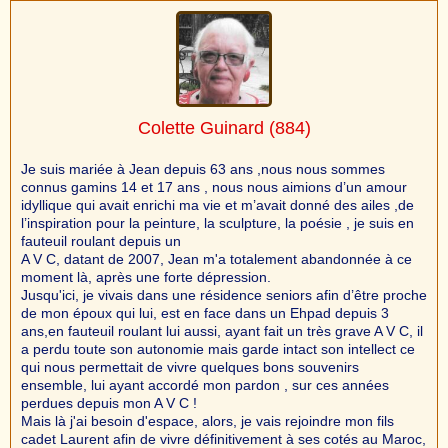
Colette Guinard
(884)
Je suis mariée à Jean depuis 63 ans ,nous nous sommes
connus gamins 14 et 17 ans , nous nous aimions d’un amour
idyllique qui avait enrichi ma vie et m’avait donné des ailes ,de
l’inspiration pour la peinture, la sculpture, la poésie , je suis en
fauteuil roulant depuis un
A V C, datant de 2007, Jean m'a totalement abandonnée à ce
moment là, après une forte dépression.
Jusqu'ici, je vivais dans une résidence seniors afin d’être proche
de mon époux qui lui, est en face dans un Ehpad depuis 3
ans,en fauteuil roulant lui aussi, ayant fait un très grave A V C, il
a perdu toute son autonomie mais garde intact son intellect ce
qui nous permettait de vivre quelques bons souvenirs
ensemble, lui ayant accordé mon pardon , sur ces années
perdues depuis mon A V C !
Mais là j'ai besoin d'espace, alors, je vais rejoindre mon fils
cadet Laurent afin de vivre définitivement à ses cotés au Maroc,