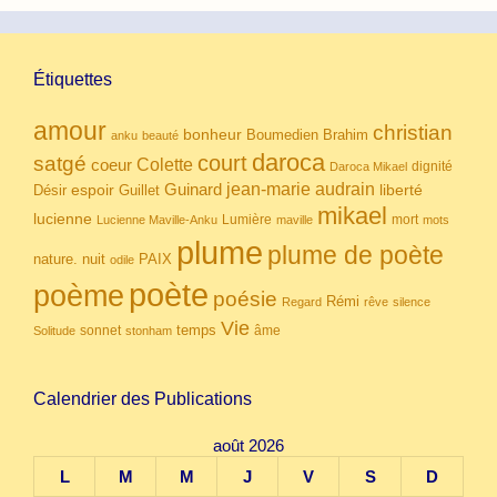
Étiquettes
amour
christian
bonheur
Boumedien
Brahim
anku
beauté
daroca
court
satgé
coeur
Colette
dignité
Daroca Mikael
Guinard
jean-marie audrain
espoir
Guillet
liberté
Désir
mikael
lucienne
Lumière
mort
Lucienne Maville-Anku
maville
mots
plume
plume de poète
nuit
PAIX
nature.
odile
poète
poème
poésie
Rémi
Regard
rêve
silence
Vie
temps
sonnet
âme
Solitude
stonham
Calendrier des Publications
août 2026
L
M
M
J
V
S
D