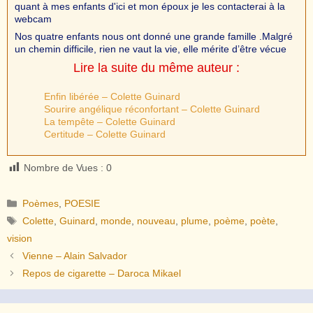
quant à mes enfants d'ici et mon époux je les contacterai à la
webcam
Nos quatre enfants nous ont donné une grande famille .Malgré
un chemin difficile, rien ne vaut la vie, elle mérite d’être vécue
Lire la suite du même auteur :
Enfin libérée – Colette Guinard
Sourire angélique réconfortant – Colette Guinard
La tempête – Colette Guinard
Certitude – Colette Guinard
Nombre de Vues :
0
Catégories
Poèmes
,
POESIE
Étiquettes
Colette
,
Guinard
,
monde
,
nouveau
,
plume
,
poème
,
poète
,
vision
Vienne – Alain Salvador
Repos de cigarette – Daroca Mikael