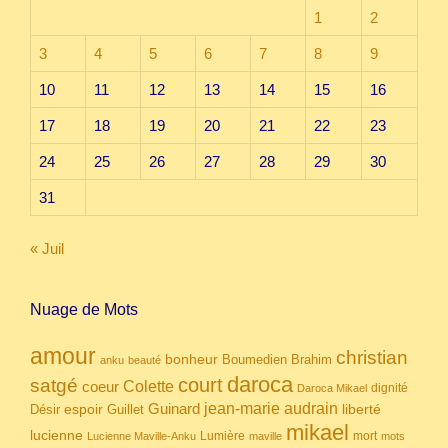
1
2
3
4
5
6
7
8
9
10
11
12
13
14
15
16
17
18
19
20
21
22
23
24
25
26
27
28
29
30
31
« Juil
Nuage de Mots
amour
christian
bonheur
Boumedien
Brahim
anku
beauté
daroca
court
satgé
coeur
Colette
dignité
Daroca Mikael
Guinard
jean-marie audrain
espoir
Guillet
liberté
Désir
mikael
lucienne
Lumière
mort
Lucienne Maville-Anku
maville
mots