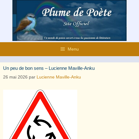
Aller
au
contenu
Menu
Un peu de bon sens – Lucienne Maville-Anku
26 mai 2026
par
Lucienne Maville-Anku