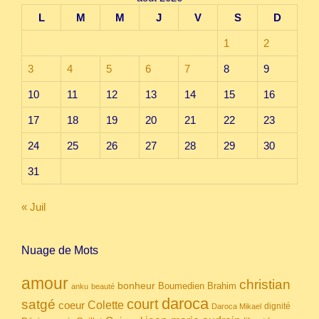
L
M
M
J
V
S
D
1
2
3
4
5
6
7
8
9
10
11
12
13
14
15
16
17
18
19
20
21
22
23
24
25
26
27
28
29
30
31
« Juil
Nuage de Mots
amour
christian
bonheur
Boumedien
Brahim
anku
beauté
daroca
court
satgé
coeur
Colette
dignité
Daroca Mikael