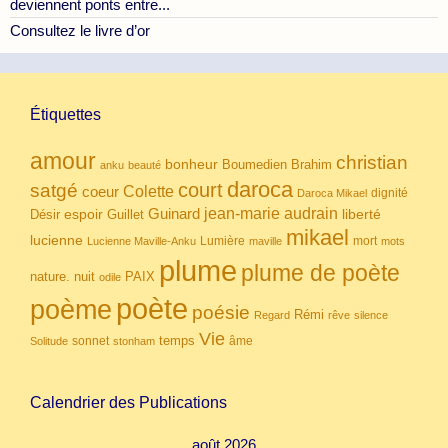
deviennent ponts entre...
Consultez le livre d’or
Étiquettes
amour
christian
bonheur
Boumedien
Brahim
anku
beauté
daroca
court
satgé
coeur
Colette
dignité
Daroca Mikael
Guinard
jean-marie audrain
espoir
Guillet
liberté
Désir
mikael
lucienne
Lumière
mort
Lucienne Maville-Anku
maville
mots
plume
plume de poète
nuit
PAIX
nature.
odile
poète
poème
poésie
Rémi
Regard
rêve
silence
Vie
temps
sonnet
âme
Solitude
stonham
Calendrier des Publications
août 2026