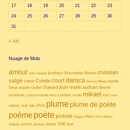
17
18
19
20
21
22
23
24
25
26
27
28
29
30
31
« Juil
Nuage de Mots
amour
christian
bonheur
Boumedien
Brahim
anku
beauté
daroca
court
satgé
coeur
Colette
dignité
Daroca Mikael
Guinard
jean-marie audrain
espoir
Guillet
liberté
Désir
mikael
lucienne
Lumière
mort
Lucienne Maville-Anku
maville
mots
plume
plume de poète
nuit
PAIX
nature.
odile
poète
poème
poésie
Rémi
Regard
rêve
silence
Vie
temps
sonnet
âme
Solitude
stonham