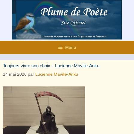
Aller
au
contenu
Menu
Toujours vivre son choix – Lucienne Maville-Anku
14 mai 2026
par
Lucienne Maville-Anku