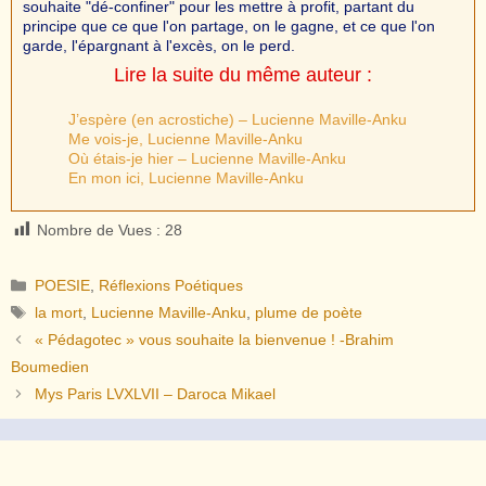
souhaite "dé-confiner" pour les mettre à profit, partant du
principe que ce que l'on partage, on le gagne, et ce que l'on
garde, l'épargnant à l'excès, on le perd.
Lire la suite du même auteur :
J’espère (en acrostiche) – Lucienne Maville-Anku
Me vois-je, Lucienne Maville-Anku
Où étais-je hier – Lucienne Maville-Anku
En mon ici, Lucienne Maville-Anku
Nombre de Vues :
28
Catégories
POESIE
,
Réflexions Poétiques
Étiquettes
la mort
,
Lucienne Maville-Anku
,
plume de poète
« Pédagotec » vous souhaite la bienvenue ! -Brahim
Boumedien
Mys Paris LVXLVII – Daroca Mikael