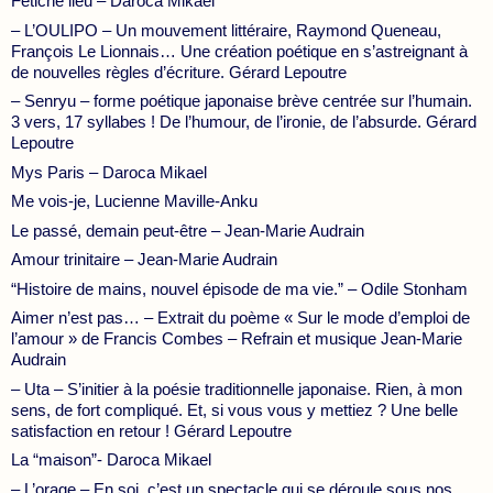
Fétiche lieu – Daroca Mikael
– L’OULIPO – Un mouvement littéraire, Raymond Queneau,
François Le Lionnais… Une création poétique en s’astreignant à
de nouvelles règles d’écriture. Gérard Lepoutre
– Senryu – forme poétique japonaise brève centrée sur l’humain.
3 vers, 17 syllabes ! De l’humour, de l’ironie, de l’absurde. Gérard
Lepoutre
Mys Paris – Daroca Mikael
Me vois-je, Lucienne Maville-Anku
Le passé, demain peut-être – Jean-Marie Audrain
Amour trinitaire – Jean-Marie Audrain
“Histoire de mains, nouvel épisode de ma vie.” – Odile Stonham
Aimer n’est pas… – Extrait du poème « Sur le mode d’emploi de
l’amour » de Francis Combes – Refrain et musique Jean-Marie
Audrain
– Uta – S’initier à la poésie traditionnelle japonaise. Rien, à mon
sens, de fort compliqué. Et, si vous vous y mettiez ? Une belle
satisfaction en retour ! Gérard Lepoutre
La “maison”- Daroca Mikael
– L’orage – En soi, c’est un spectacle qui se déroule sous nos