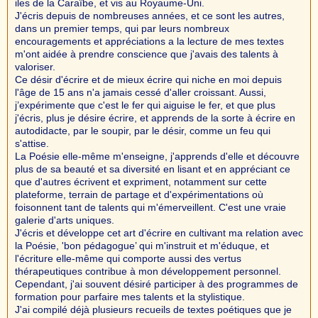
iles de la Caraïbe, et vis au Royaume-Uni.
J'écris depuis de nombreuses années, et ce sont les autres,
dans un premier temps, qui par leurs nombreux
encouragements et appréciations a la lecture de mes textes
m'ont aidée à prendre conscience que j'avais des talents à
valoriser.
Ce désir d'écrire et de mieux écrire qui niche en moi depuis
l'âge de 15 ans n'a jamais cessé d'aller croissant. Aussi,
j’expérimente que c'est le fer qui aiguise le fer, et que plus
j'écris, plus je désire écrire, et apprends de la sorte à écrire en
autodidacte, par le soupir, par le désir, comme un feu qui
s'attise.
La Poésie elle-même m'enseigne, j'apprends d'elle et découvre
plus de sa beauté et sa diversité en lisant et en appréciant ce
que d'autres écrivent et expriment, notamment sur cette
plateforme, terrain de partage et d'expérimentations où
foisonnent tant de talents qui m'émerveillent. C'est une vraie
galerie d'arts uniques.
J'écris et développe cet art d'écrire en cultivant ma relation avec
la Poésie, 'bon pédagogue’ qui m'instruit et m'éduque, et
l'écriture elle-même qui comporte aussi des vertus
thérapeutiques contribue à mon développement personnel.
Cependant, j'ai souvent désiré participer à des programmes de
formation pour parfaire mes talents et la stylistique.
J'ai compilé déjà plusieurs recueils de textes poétiques que je