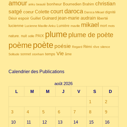
amour
christian
bonheur
Boumedien
Brahim
anku
beauté
daroca
court
satgé
coeur
Colette
dignité
Daroca Mikael
Guinard
jean-marie audrain
espoir
Guillet
liberté
Désir
mikael
lucienne
Lumière
mort
Lucienne Maville-Anku
maville
mots
plume
plume de poète
nuit
PAIX
nature.
odile
poète
poème
poésie
Rémi
Regard
rêve
silence
Vie
temps
sonnet
âme
Solitude
stonham
Calendrier des Publications
août 2026
L
M
M
J
V
S
D
1
2
3
4
5
6
7
8
9
10
11
12
13
14
15
16