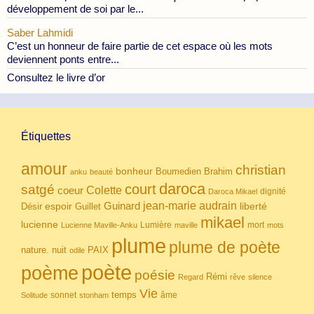
développement de soi par le...
Saber Lahmidi
C’est un honneur de faire partie de cet espace où les mots
deviennent ponts entre...
Consultez le livre d’or
Étiquettes
amour
christian
bonheur
Boumedien
Brahim
anku
beauté
daroca
court
satgé
coeur
Colette
dignité
Daroca Mikael
Guinard
jean-marie audrain
espoir
Guillet
liberté
Désir
mikael
lucienne
Lumière
mort
Lucienne Maville-Anku
maville
mots
plume
plume de poète
nuit
PAIX
nature.
odile
poète
poème
poésie
Rémi
Regard
rêve
silence
Vie
temps
sonnet
âme
Solitude
stonham