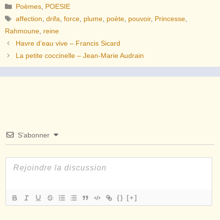
Catégories
Poèmes
,
POESIE
Étiquettes
affection
,
drifa
,
force
,
plume
,
poète
,
pouvoir
,
Princesse
,
Rahmoune
,
reine
Havre d’eau vive – Francis Sicard
La petite coccinelle – Jean-Marie Audrain
S’abonner
{}
[+]