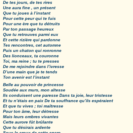
De tes jours, de tes rires
Une aura fine , un présent
Que tu joues à l’instant
Pour cette peur qui te fuis
Pour une ère que tu détruits
Par ton passage heureux
Que tu retrouves parmi eux
Et cette rizière qui pardonne
Tes rencontres, cet automne
Puis un chaton qui ronronne
Des lionceaux, ta couronne
Toi, ma reine ; tu te presses
De me rejoindre dans l’ivresse
D’une main que je te tends
Ton avenir est
l’instant
Belle au pouvoir de princesse
Soudée aux murs, mon altesse
Ils conduisent une paresse Dans ta joie, leur tristesse
Et tu n’étais en paix De ta souffrance qu’ils espéraient
Et que tu vives ; toi maîtresse
Pour ton âme, leur détresse
Mais leurs ombres vivantes
Cette aurore fût brûlante
Que tu désirais ardente
Sous le creux de cette encre