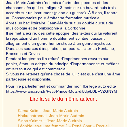
Jean-Marie Audrain s'est mis à écrire des poèmes et des
chansons dès qu'il sut aligner 3 mots sur un buvard puis trois
accords sur un instrument (piano ou guitare). À 8 ans, il rentre
au Conservatoire pour étoffer sa formation musicale.
Après un bac littéraire, Jean-Marie suit un double cursus de
musicologie et de philosophie à la Sorbonne.
Il se met à écrire, dès cette époque, des textes qui lui valurent
la réputation d’un homme doublement spirituel passant
allègrement d’un genre humoristique à un genre mystique.
Dans ses sources d’inspiration, on pourrait citer La Fontaine,
Brassens et Devos.
Pendant longtemps il a refusé d’imprimer ses œuvres sur
papier, étant un adepte du principe d’impermanence et méfiant
envers tout ce qui est commercial.
Si vous ne retenez qu’une chose de lui, c’est que c’est une âme
partageuse et disponible.
Pour lire partiellement et commander mon florilège auto édité
https://www.amazon.fr/Petit-Prince-Mots-dit/dp/B0BFVZGNYM
Lire la suite du même auteur :
Kama Kalin – Jean-Marie Audrain
Haïku patronnal- Jean-Marie Audrain
Sinon s’aimer – Jean-Marie Audrain
Léonide, es-tu ma femme ? – René Char – Recueil :