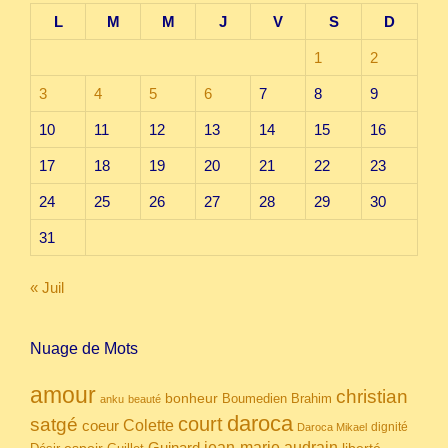
L
M
M
J
V
S
D
1
2
3
4
5
6
7
8
9
10
11
12
13
14
15
16
17
18
19
20
21
22
23
24
25
26
27
28
29
30
31
« Juil
Nuage de Mots
amour
christian
bonheur
Boumedien
Brahim
anku
beauté
daroca
court
satgé
coeur
Colette
dignité
Daroca Mikael
Guinard
jean-marie audrain