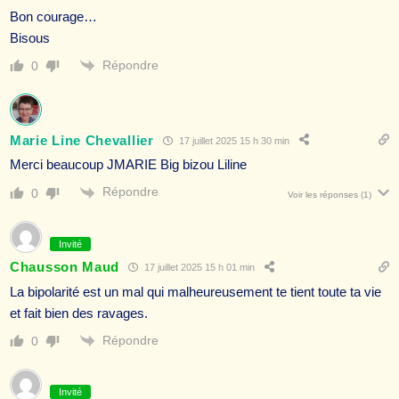
Bon courage…
Bisous
Répondre
0
Marie Line Chevallier
17 juillet 2025 15 h 30 min
Merci beaucoup JMARIE Big bizou Liline
Répondre
0
Voir les réponses
(1)
Invité
Chausson Maud
17 juillet 2025 15 h 01 min
La bipolarité est un mal qui malheureusement te tient toute ta vie
et fait bien des ravages.
Répondre
0
Invité