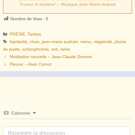
“Fureur et mystère” – Musique Jean-Marie Audrain
Nombre de Vues :
0
Catégories
POESIE
,
Tankas
Étiquettes
bipolarité
,
choix
,
jean-marie audrain
,
menu
,
négativité
,
plume
de poète
,
schizophrénie
,
soit
,
tarka
Méditation nouvelle – Jean-Claude Dominé
Pleurer – Alain Cornut
S’abonner