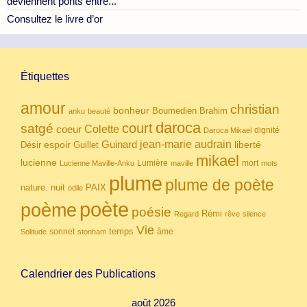
deviennent ponts entre...
Consultez le livre d’or
Étiquettes
amour
christian
bonheur
Boumedien
Brahim
anku
beauté
daroca
court
satgé
coeur
Colette
dignité
Daroca Mikael
Guinard
jean-marie audrain
espoir
Guillet
liberté
Désir
mikael
lucienne
Lumière
mort
Lucienne Maville-Anku
maville
mots
plume
plume de poète
nuit
PAIX
nature.
odile
poète
poème
poésie
Rémi
Regard
rêve
silence
Vie
temps
sonnet
âme
Solitude
stonham
Calendrier des Publications
août 2026