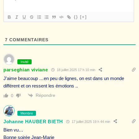
{}
[+]
7
COMMENTAIRES
Invité
parseghian viviane
18 juillet 2025 17 h 10 min
J’aime beaucoup …en peu de lignes, on est dans un monde
différent et on ressent les émotions ..
Répondre
0
Membre
Johanne HAUBER BIETH
17 juillet 2025 19 h 44 min
Bien vu…
Bonne soirée Jean-Marie