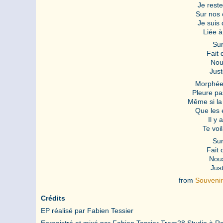
Je reste
Sur nos 
Je suis
Liée à
Sur
Fait 
Nou
Just
Morphée
Pleure pa
Même si la 
Que les 
Il y
Te voi
Sur
Fait 
Nous
Jus
from
Souvenir
Crédits
EP réalisé par Fabien Tessier
Enregistré et mixé par Fabien Tessier Tram28 Studio à Re