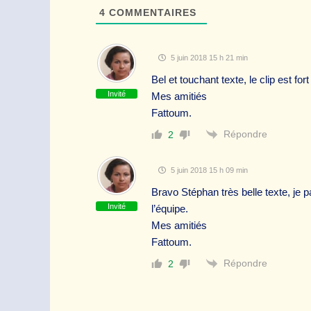
4
COMMENTAIRES
5 juin 2018 15 h 21 min
Bel et touchant texte, le clip est fo
Invité
Mes amitiés
Fattoum.
Répondre
2
5 juin 2018 15 h 09 min
Bravo Stéphan très belle texte, je pa
Invité
l’équipe.
Mes amitiés
Fattoum.
Répondre
2