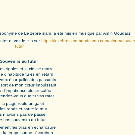
 CD éponyme de Le zèbre slam, a été mis en musique par Amin Goudarzi,
ter et voir le clip sur
https://lezebreslam.bandcamp.com/album/souven
futur
Souvenirs au futur
des rigoles et le ciel se marre
e d’habitude tu es en retard
yeux écarquillés des passants
 sort de mon cœur impuissant
le d’impatience électrocutée
rendez-vous que tu vas rater
 la plage roule un galet
des ronds et saute le mur
s n’avions pas de passé
e nos souvenirs au futur
rement les bras en échancrure
e du temps sonne l’écorchure