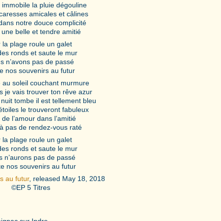
 immobile la pluie dégouline
caresses amicales et câlines
 dans notre douce complicité
 une belle et tendre amitié
 la plage roule un galet
des ronds et saute le mur
s n’avons pas de passé
e nos souvenirs au futur
 au soleil couchant murmure
s je vais trouver ton rêve azur
nuit tombe il est tellement bleu
étoiles le trouveront fabuleux
 a de l’amour dans l’amitié
là pas de rendez-vous raté
 la plage roule un galet
des ronds et saute le mur
 n’aurons pas de passé
te nos souvenirs au futur
s au futur
, released May 18, 2018
©EP 5 Titres
ignac sur Indre