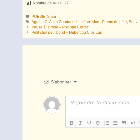
Nombre de Vues :
27
Catégories
POESIE
,
Slam
Étiquettes
Agathe C
,
Amin Goudarzi
,
Le zèbre slam
,
Plume de pète
,
Souven
Pause à la rose – Philippe Correc
Petit chat petit bond – Hubert du Clos Lus
S’abonner