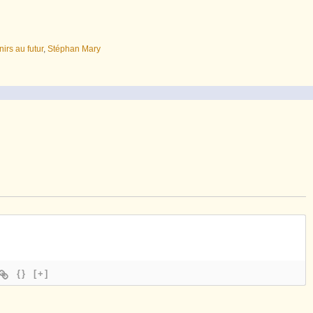
irs au futur
,
Stéphan Mary
{}
[+]