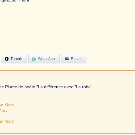
Tumblr
WhatsApp
E-mail
de Plume de poète "La différence avec "La robe"
han Mary
Mary
han Mary