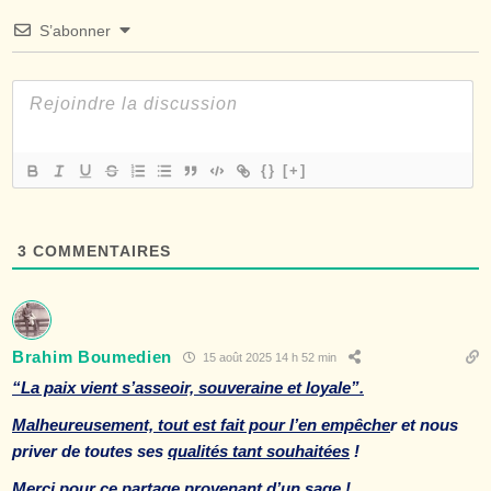
S’abonner
{}
[+]
3
COMMENTAIRES
Brahim Boumedien
15 août 2025 14 h 52 min
“La paix vient s’asseoir, souveraine et loyale”.
Malheureusement, tout est fait pour l’en empêche
r et nous
priver de toutes ses
qualités tant souhaitées
!
Merci pour ce partage
provenant d’un sage
!