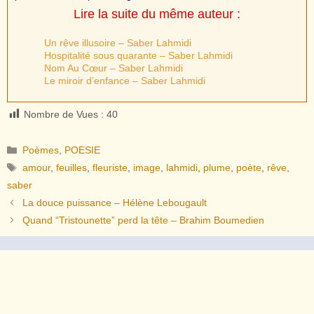
Lire la suite du même auteur :
Un rêve illusoire – Saber Lahmidi
Hospitalité sous quarante – Saber Lahmidi
Nom Au Cœur – Saber Lahmidi
Le miroir d’enfance – Saber Lahmidi
Nombre de Vues :
40
Catégories
Poèmes
,
POESIE
Étiquettes
amour
,
feuilles
,
fleuriste
,
image
,
lahmidi
,
plume
,
poète
,
rêve
,
saber
La douce puissance – Hélène Lebougault
Quand “Tristounette” perd la tête – Brahim Boumedien