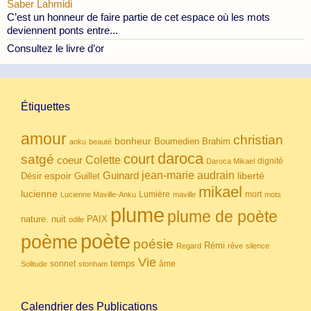
Saber Lahmidi
C’est un honneur de faire partie de cet espace où les mots
deviennent ponts entre...
Consultez le livre d’or
Étiquettes
amour
christian
bonheur
Boumedien
Brahim
anku
beauté
daroca
court
satgé
coeur
Colette
dignité
Daroca Mikael
Guinard
jean-marie audrain
espoir
Guillet
liberté
Désir
mikael
lucienne
Lumière
mort
Lucienne Maville-Anku
maville
mots
plume
plume de poète
nuit
PAIX
nature.
odile
poète
poème
poésie
Rémi
Regard
rêve
silence
Vie
temps
sonnet
âme
Solitude
stonham
Calendrier des Publications