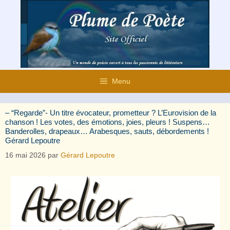
Aller
au
contenu
Menu
– “Regarde”- Un titre évocateur, prometteur ? L’Eurovision de la
chanson ! Les votes, des émotions, joies, pleurs ! Suspens…
Banderolles, drapeaux… Arabesques, sauts, débordements !
Gérard Lepoutre
16 mai 2026
par
Gérard Lepoutre