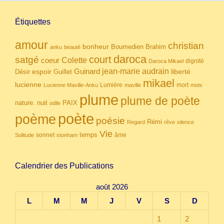
Étiquettes
amour
christian
bonheur
Boumedien
Brahim
anku
beauté
daroca
court
satgé
coeur
Colette
dignité
Daroca Mikael
Guinard
jean-marie audrain
espoir
Guillet
liberté
Désir
mikael
lucienne
Lumière
mort
Lucienne Maville-Anku
maville
mots
plume
plume de poète
nuit
PAIX
nature.
odile
poète
poème
poésie
Rémi
Regard
rêve
silence
Vie
temps
sonnet
âme
Solitude
stonham
Calendrier des Publications
août 2026
L
M
M
J
V
S
D
1
2