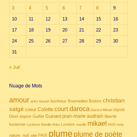
3
4
5
6
7
8
9
10
11
12
13
14
15
16
17
18
19
20
21
22
23
24
25
26
27
28
29
30
31
« Juil
Nuage de Mots
amour
christian
bonheur
Boumedien
Brahim
anku
beauté
daroca
court
satgé
coeur
Colette
dignité
Daroca Mikael
Guinard
jean-marie audrain
espoir
Guillet
liberté
Désir
mikael
lucienne
Lumière
mort
Lucienne Maville-Anku
maville
mots
plume
plume de poète
nuit
PAIX
nature.
odile