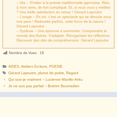
– Uta – S’initier à la poésie traditionnelle japonaise. Rien,
à mon sens, de fort compliqué. Et, si vous vous y mettiez
? Une belle satisfaction en retour ! Gérard Lepoutre
– L’orage – En soi, c’est un spectacle qui se déroule sous
nos yeux ! Redoutée parfois, cette force de la nature !
Gérard Lepoutre
– Dyslexie – Une épreuve à surmonter. Comprendre le
monde des Autres. S’adapter. Réorganiser les réflexions.
Découvrir des clés de compréhension. Gérard Lepoutre
Nombre de Vues :
19
Catégories
AIDES
,
Ateliers Ecriture
,
POESIE
Étiquettes
Gérard Lepoutre
,
plume de poète
,
Regard
Qui suis-je vraiment – Lucienne Maville-Anku
Je ne suis pas parfait – Brahim Boumedien