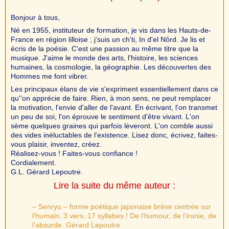
Bonjour à tous,
Né en 1955, instituteur de formation, je vis dans les Hauts-de-
France en région lilloise ; j'suis un ch'ti, In d'el Nôrd. Je lis et
écris de la poésie. C'est une passion au même titre que la
musique. J'aime le monde des arts, l'histoire, les sciences
humaines, la cosmologie, la géographie. Les découvertes des
Hommes me font vibrer.
Les principaux élans de vie s'expriment essentiellement dans ce
qu''on apprécie de faire. Rien, à mon sens, ne peut remplacer
la motivation, l'envie d'aller de l'avant. En écrivant, l'on transmet
un peu de soi, l'on éprouve le sentiment d'être vivant. L'on
sème quelques graines qui parfois lèveront. L'on comble aussi
des vides inéluctables de l'existence. Lisez donc, écrivez, faites-
vous plaisir, inventez, créez.
Réalisez-vous ! Faites-vous confiance !
Cordialement.
G.L. Gérard Lepoutre.
Lire la suite du même auteur :
– Senryu – forme poétique japonaise brève centrée sur
l’humain. 3 vers, 17 syllabes ! De l’humour, de l’ironie, de
l’absurde. Gérard Lepoutre