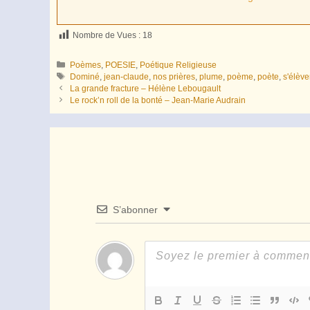
Nombre de Vues :
18
Catégories
Poèmes
,
POESIE
,
Poétique Religieuse
Étiquettes
Dominé
,
jean-claude
,
nos prières
,
plume
,
poème
,
poète
,
s'élève
La grande fracture – Hélène Lebougault
Le rock’n roll de la bonté – Jean-Marie Audrain
S’abonner