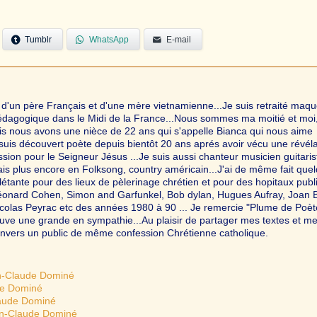
Tumblr
WhatsApp
E-mail
un père Français et d'une mère vietnamienne...Je suis retraité maqué
édagogique dans le Midi de la France...Nous sommes ma moitié et moi
s nous avons une nièce de 22 ans qui s'appelle Bianca qui nous aime
uis découvert poète depuis bientôt 20 ans aprés avoir vécu une révéla
ssion pour le Seigneur Jésus ...Je suis aussi chanteur musicien guitaris
s plus encore en Folksong, country américain...J'ai de même fait que
létante pour des lieux de pèlerinage chrétien et pour des hopitaux publ
 Léonard Cohen, Simon and Garfunkel, Bob dylan, Hugues Aufray, Joan 
icolas Peyrac etc des années 1980 à 90 ... Je remercie "Plume de Poèt
rouve une grande en sympathie...Au plaisir de partager mes textes et m
vers un public de même confession Chrétienne catholique.
an-Claude Dominé
de Dominé
laude Dominé
an-Claude Dominé