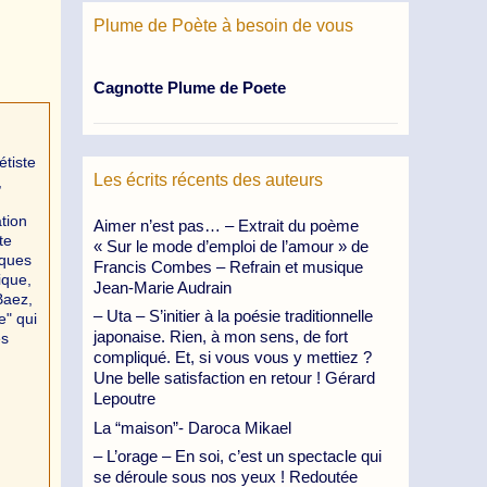
Plume de Poète à besoin de vous
Cagnotte Plume de Poete
tiste
Les écrits récents des auteurs
,
tion
Aimer n’est pas… – Extrait du poème
te
« Sur le mode d’emploi de l’amour » de
lques
Francis Combes – Refrain et musique
ique,
Jean-Marie Audrain
Baez,
– Uta – S’initier à la poésie traditionnelle
e" qui
japonaise. Rien, à mon sens, de fort
es
compliqué. Et, si vous vous y mettiez ?
Une belle satisfaction en retour ! Gérard
Lepoutre
La “maison”- Daroca Mikael
– L’orage – En soi, c’est un spectacle qui
se déroule sous nos yeux ! Redoutée