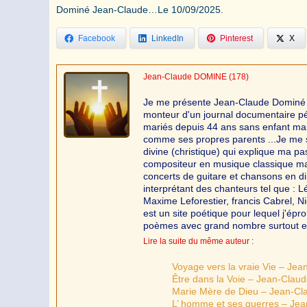
Dominé Jean-Claude…Le 10/09/2025.
Facebook
LinkedIn
Pinterest
X
Jean-Claude DOMINE
(178)
Je me présente Jean-Claude Dominé d'
monteur d'un journal documentaire p
mariés depuis 44 ans sans enfant mai
comme ses propres parents ...Je me s
divine (christique) qui explique ma pa
compositeur en musique classique mai
concerts de guitare et chansons en di
interprétant des chanteurs tel que :
Maxime Leforestier, francis Cabrel, N
est un site poétique pour lequel j'ép
poèmes avec grand nombre surtout en
Lire la suite du même auteur :
Voyage vers la vraie Vie – Je
Être dans la Voie – Jean-Clau
Marie Mère de Dieu – Jean-C
L’ homme et ses guerres – Je