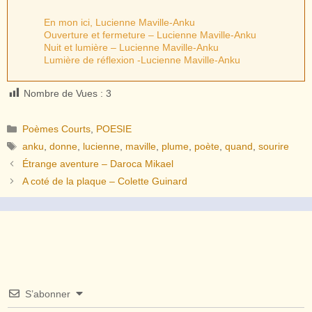
En mon ici, Lucienne Maville-Anku
Ouverture et fermeture – Lucienne Maville-Anku
Nuit et lumière – Lucienne Maville-Anku
Lumière de réflexion -Lucienne Maville-Anku
Nombre de Vues :
3
Catégories
Poèmes Courts
,
POESIE
Étiquettes
anku
,
donne
,
lucienne
,
maville
,
plume
,
poète
,
quand
,
sourire
Étrange aventure – Daroca Mikael
A coté de la plaque – Colette Guinard
S’abonner