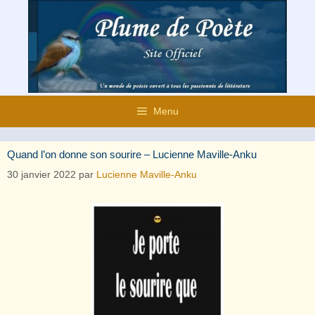
Aller
au
contenu
Menu
Quand l’on donne son sourire – Lucienne Maville-Anku
30 janvier 2022
par
Lucienne Maville-Anku