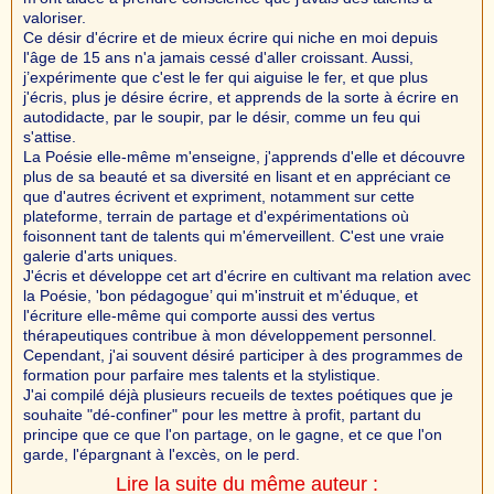
valoriser.
Ce désir d'écrire et de mieux écrire qui niche en moi depuis
l'âge de 15 ans n'a jamais cessé d'aller croissant. Aussi,
j’expérimente que c'est le fer qui aiguise le fer, et que plus
j'écris, plus je désire écrire, et apprends de la sorte à écrire en
autodidacte, par le soupir, par le désir, comme un feu qui
s'attise.
La Poésie elle-même m'enseigne, j'apprends d'elle et découvre
plus de sa beauté et sa diversité en lisant et en appréciant ce
que d'autres écrivent et expriment, notamment sur cette
plateforme, terrain de partage et d'expérimentations où
foisonnent tant de talents qui m'émerveillent. C'est une vraie
galerie d'arts uniques.
J'écris et développe cet art d'écrire en cultivant ma relation avec
la Poésie, 'bon pédagogue’ qui m'instruit et m'éduque, et
l'écriture elle-même qui comporte aussi des vertus
thérapeutiques contribue à mon développement personnel.
Cependant, j'ai souvent désiré participer à des programmes de
formation pour parfaire mes talents et la stylistique.
J'ai compilé déjà plusieurs recueils de textes poétiques que je
souhaite "dé-confiner" pour les mettre à profit, partant du
principe que ce que l'on partage, on le gagne, et ce que l'on
garde, l'épargnant à l'excès, on le perd.
Lire la suite du même auteur :