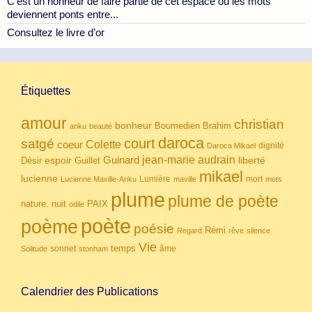
C’est un honneur de faire partie de cet espace où les mots
deviennent ponts entre...
Consultez le livre d’or
Étiquettes
amour
christian
bonheur
Boumedien
Brahim
anku
beauté
daroca
court
satgé
coeur
Colette
dignité
Daroca Mikael
Guinard
jean-marie audrain
espoir
Guillet
liberté
Désir
mikael
lucienne
Lumière
mort
Lucienne Maville-Anku
maville
mots
plume
plume de poète
nuit
PAIX
nature.
odile
poète
poème
poésie
Rémi
Regard
rêve
silence
Vie
temps
sonnet
âme
Solitude
stonham
Calendrier des Publications