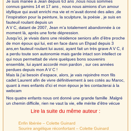
Je suis mariée à Jean depuis 63 ans ,nous nous sommes
connus gamins 14 et 17 ans , nous nous aimions d’un amour
idyllique qui avait enrichi ma vie et m’avait donné des ailes ,de
l’inspiration pour la peinture, la sculpture, la poésie , je suis en
fauteuil roulant depuis un
A V C, datant de 2007, Jean m'a totalement abandonnée à ce
moment là, après une forte dépression.
Jusqu'ici, je vivais dans une résidence seniors afin d’être proche
de mon époux qui lui, est en face dans un Ehpad depuis 3
ans,en fauteuil roulant lui aussi, ayant fait un très grave A V C, il
a perdu toute son autonomie mais garde intact son intellect ce
qui nous permettait de vivre quelques bons souvenirs
ensemble, lui ayant accordé mon pardon , sur ces années
perdues depuis mon A V C !
Mais là j'ai besoin d'espace, alors, je vais rejoindre mon fils
cadet Laurent afin de vivre définitivement à ses cotés au Maroc,
quant à mes enfants d'ici et mon époux je les contacterai à la
webcam
Nos quatre enfants nous ont donné une grande famille .Malgré
un chemin difficile, rien ne vaut la vie, elle mérite d’être vécue
Lire la suite du même auteur :
Enfin libérée – Colette Guinard
Sourire angélique réconfortant – Colette Guinard