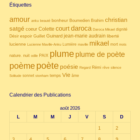
Étiquettes
amour
christian
bonheur
Boumedien
Brahim
anku
beauté
daroca
court
satgé
coeur
Colette
dignité
Daroca Mikael
Guinard
jean-marie audrain
espoir
Guillet
liberté
Désir
mikael
lucienne
Lumière
mort
Lucienne Maville-Anku
maville
mots
plume
plume de poète
nuit
PAIX
nature.
odile
poète
poème
poésie
Rémi
Regard
rêve
silence
Vie
temps
sonnet
âme
Solitude
stonham
Calendrier des Publications
août 2026
L
M
M
J
V
S
D
1
2
3
4
5
6
7
8
9