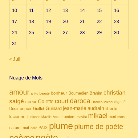
10
11
12
13
14
15
16
17
18
19
20
21
22
23
24
25
26
27
28
29
30
31
« Juil
Nuage de Mots
amour
christian
bonheur
Boumedien
Brahim
anku
beauté
daroca
court
satgé
coeur
Colette
dignité
Daroca Mikael
Guinard
jean-marie audrain
espoir
Guillet
liberté
Désir
mikael
lucienne
Lumière
mort
Lucienne Maville-Anku
maville
mots
plume
plume de poète
nuit
PAIX
nature.
odile
poète