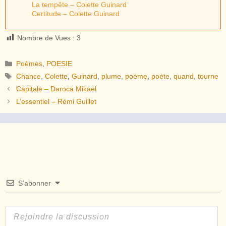
La tempête – Colette Guinard
Certitude – Colette Guinard
Nombre de Vues :
3
Catégories
Poèmes
,
POESIE
Étiquettes
Chance
,
Colette
,
Guinard
,
plume
,
poème
,
poète
,
quand
,
tourne
Capitale – Daroca Mikael
L’essentiel – Rémi Guillet
S’abonner