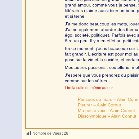
grand amour, comme vous je pense. San
littéraires (j'aime aussi bien un beau 
et si terne.
J'aime donc beaucoup les mots, jouer
J'aime également aborder des thémati
égo, société, politique). Parfois avec 
être un peu. Il y a en effet un petit co
En ce moment, j'écris beaucoup sur la
fait grandir. L'écriture est pour moi 
pose sur la vie et la société, et cer
Mes autres passions : coutellerie, moto
J'espère que vous prendrez du plaisir
comme sur les vôtres.
Lire la suite du même auteur :
Pensées de mars – Alain Conn
Pleurer – Alain Cornut
Ma petite voix – Alain Connut
Dissolympique – Alain Connut
Nombre de Vues :
28