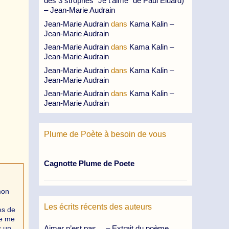
des 3 strophes “Je t’aime” de Paul Eluard)
– Jean-Marie Audrain
Jean-Marie Audrain
dans
Kama Kalin –
Jean-Marie Audrain
Jean-Marie Audrain
dans
Kama Kalin –
Jean-Marie Audrain
Jean-Marie Audrain
dans
Kama Kalin –
Jean-Marie Audrain
Jean-Marie Audrain
dans
Kama Kalin –
Jean-Marie Audrain
Plume de Poète à besoin de vous
Cagnotte Plume de Poete
mon
Les écrits récents des auteurs
es de
ne me
Aimer n’est pas… – Extrait du poème
s un