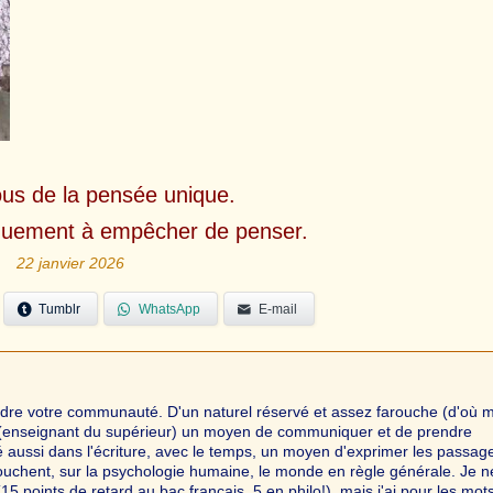
us de la pensée unique.
iquement à empêcher de penser.
22 janvier 2026
Tumblr
WhatsApp
E-mail
oindre votre communauté. D'un naturel réservé et assez farouche (d'où 
r (enseignant du supérieur) un moyen de communiquer et de prendre
vé aussi dans l'écriture, avec le temps, un moyen d'exprimer les passag
touchent, sur la psychologie humaine, le monde en règle générale. Je 
15 points de retard au bac français, 5 en philo!), mais j'ai pour les mot