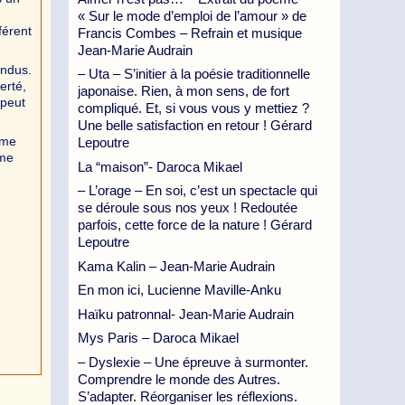
« Sur le mode d’emploi de l’amour » de
férent
Francis Combes – Refrain et musique
Jean-Marie Audrain
endus.
– Uta – S’initier à la poésie traditionnelle
erté,
japonaise. Rien, à mon sens, de fort
 peut
compliqué. Et, si vous vous y mettiez ?
Une belle satisfaction en retour ! Gérard
 me
Lepoutre
 me
La “maison”- Daroca Mikael
– L’orage – En soi, c’est un spectacle qui
se déroule sous nos yeux ! Redoutée
parfois, cette force de la nature ! Gérard
Lepoutre
Kama Kalin – Jean-Marie Audrain
En mon ici, Lucienne Maville-Anku
Haïku patronnal- Jean-Marie Audrain
Mys Paris – Daroca Mikael
– Dyslexie – Une épreuve à surmonter.
Comprendre le monde des Autres.
S’adapter. Réorganiser les réflexions.