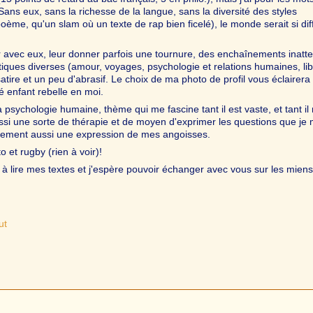
s eux, sans la richesse de la langue, sans la diversité des styles
poème, qu'un slam où un texte de rap bien ficelé), le monde serait si dif
 avec eux, leur donner parfois une tournure, des enchaînements inatt
ques diverses (amour, voyages, psychologie et relations humaines, lib
satire et un peu d'abrasif. Le choix de ma photo de profil vous éclairera
té enfant rebelle en moi.
 psychologie humaine, thème qui me fascine tant il est vaste, et tant il
aussi une sorte de thérapie et de moyen d'exprimer les questions que je
tainement aussi une expression de mes angoisses.
 et rugby (rien à voir)!
 à lire mes textes et j'espère pouvoir échanger avec vous sur les miens
ut