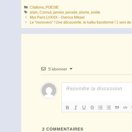
Catégories
Citations
,
POESIE
Étiquettes
alain
,
Connut
,
janvier
,
pensée
,
plume
,
poète
Mys Paris LVXXX – Daroca Mikael
Le “monovers” ! Une découverte, le haïku transformé ! 1 vers de 
S’abonner
2
COMMENTAIRES