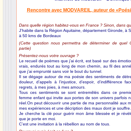
Rencontre avec MODVAREIL, auteur de «Poési
Dans quelle région habitez-vous en France ? Sinon, dans qu
J’habite dans la Région Aquitaine, département Gironde, à S
à 50 kms de Bordeaux
(Cette question nous permettra de déterminer de quel C
partie)
Présentez-nous votre ouvrage ?
Le recueil de poèmes que j’ai écrit, est basé sur des émoti
vrais, endurés tout au long de mon chemin, au fil des année
que j’ai emprunté sans voir le bout du tunnel.
Il se dégage autour de ma poésie des sentiments de détre
douleur, d’appels à l’injustice, d’espoir, d’indifférence
regrets, à mes joies, à mes amours.
Tous ces sentiments se sont entremêlés dans ce premier
femme enfant qui invite aux portes de son univers parfois n
réel.On peut découvrir une partie de ma personnalité aux mu
mes expériences et une décription des maux dont je souffre.
Je cherche la clé pour guérir mon âme blessée et je révèl
que je porte en moi.
C’est une invitation à la rébellion au nom de tous.