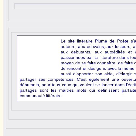
Le
site
littéraire Plume de Poète s’
auteurs, aux écrivains, aux lecteurs,
a
aux débutants, aux autoédités et 
passionnée
s par la littérature dans t
moyen de se faire connaître, de faire 
de rencontrer des gens avec la même 
aussi d’apporter son aide, d’élargir
partager ses compétences. C’est également une ouvertur
débutants, pour tous ceux qui veulent se lancer dans l’écri
partages sont les maîtres mots qui définissent parfait
communauté littéraire.