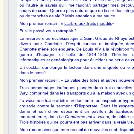
ou l’autre je savais qu’il me faudrait partager mes décou
coups de cœur. Quoi de plus naturel que de tisser des intri
ou de tranches de vie ? Mais attention à ma sauce !
Mon premier roman : «
L’arbre aux fruits maudits
«
Et si le passé vous rattrapait ?
Le meurtre d’un ecclésiastique à Saint Gildas de Rhuys est 
divers pour Charlotte. D’esprit curieux et impliquée dans
Charlotte mène son enquête. De Louis XIV à la révolution fr
guerre d’Espagne et celle de 1914-1918, l’héroïne u
informatiques et généalogiques pour élucider une série de c
Un cocktail qui plonge le lecteur dans une enquête ou le 
dans le passé.
Mon premier recueil : «
La valse des folles et autres nouvell
Trois personnages loufoques plongés dans trois nouvelles à
Way, comprimé dans les transports ou à la maison avec un 
La Valse des folles
arbitre un duel entre un inspecteur hype
croisade contre le serment d’Hippocrate. Dans
Un respect
dame et son chien espionnent un pavillon de banlieue. 
mourant tente, dans
Le Gendarme est le voleur,
de solder son
Trois histoires qui ne pourraient pas arriver dans la vraie vie
Mon roman ainsi que mon recueil de nouvelles sont disponi