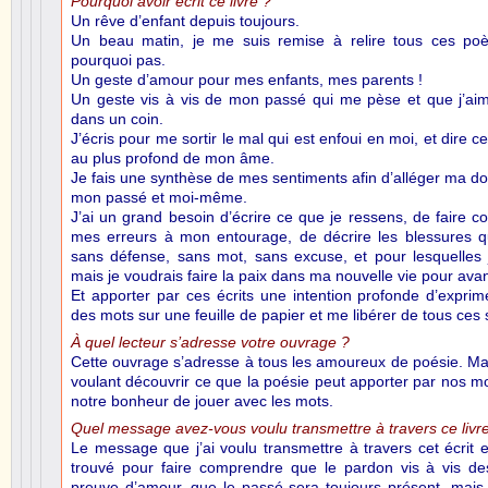
Pourquoi avoir écrit ce livre ?
Un rêve d’enfant depuis toujours.
Un beau matin, je me suis remise à relire tous ces poè
pourquoi pas.
Un geste d’amour pour mes enfants, mes parents !
Un geste vis à vis de mon passé qui me pèse et que j’aime
dans un coin.
J’écris pour me sortir le mal qui est enfoui en moi, et dir
au plus profond de mon âme.
Je fais une synthèse de mes sentiments afin d’alléger ma do
mon passé et moi-même.
J’ai un grand besoin d’écrire ce que je ressens, de faire 
mes erreurs à mon entourage, de décrire les blessures q
sans défense, sans mot, sans excuse, et pour lesquelles j
mais je voudrais faire la paix dans ma nouvelle vie pour avan
Et apporter par ces écrits une intention profonde d’expri
des mots sur une feuille de papier et me libérer de tous ces
À quel lecteur s’adresse votre ouvrage ?
Cette ouvrage s’adresse à tous les amoureux de poésie. Ma
voulant découvrir ce que la poésie peut apporter par nos mo
notre bonheur de jouer avec les mots.
Quel message avez-vous voulu transmettre à travers ce livr
Le message que j’ai voulu transmettre à travers cet écrit e
trouvé pour faire comprendre que le pardon vis à vis d
preuve d’amour, que le passé sera toujours présent, mais 