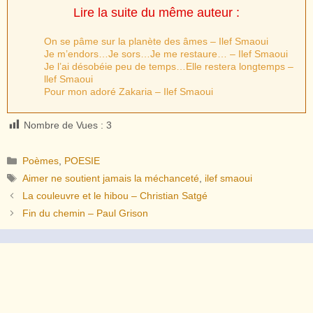
Lire la suite du même auteur :
On se pâme sur la planète des âmes – Ilef Smaoui
Je m’endors…Je sors…Je me restaure… – Ilef Smaoui
Je l’ai désobéie peu de temps…Elle restera longtemps –
llef Smaoui
Pour mon adoré Zakaria – Ilef Smaoui
Nombre de Vues :
3
Catégories
Poèmes
,
POESIE
Étiquettes
Aimer ne soutient jamais la méchanceté
,
ilef smaoui
La couleuvre et le hibou – Christian Satgé
Fin du chemin – Paul Grison