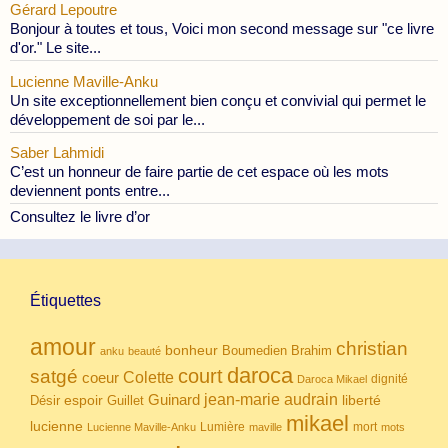
Gérard Lepoutre
Bonjour à toutes et tous, Voici mon second message sur "ce livre
d'or." Le site...
Lucienne Maville-Anku
Un site exceptionnellement bien conçu et convivial qui permet le
développement de soi par le...
Saber Lahmidi
C’est un honneur de faire partie de cet espace où les mots
deviennent ponts entre...
Consultez le livre d’or
Étiquettes
amour
christian
bonheur
Boumedien
Brahim
anku
beauté
daroca
court
satgé
coeur
Colette
dignité
Daroca Mikael
Guinard
jean-marie audrain
espoir
Guillet
liberté
Désir
mikael
lucienne
Lumière
mort
Lucienne Maville-Anku
maville
mots