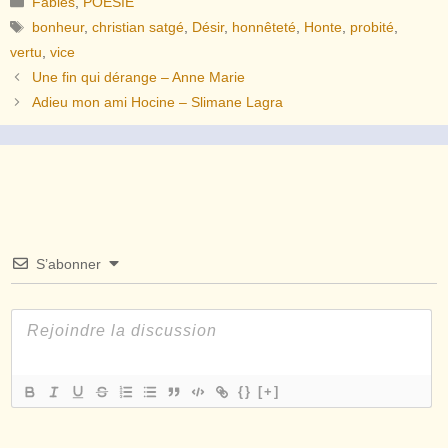
Fables
,
POESIE
Étiquettes
bonheur
,
christian satgé
,
Désir
,
honnêteté
,
Honte
,
probité
,
vertu
,
vice
Une fin qui dérange – Anne Marie
Adieu mon ami Hocine – Slimane Lagra
S’abonner
{}
[+]