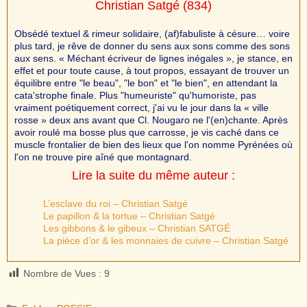
Christian Satgé
(834)
Obsédé textuel & rimeur solidaire, (af)fabuliste à césure… voire
plus tard, je rêve de donner du sens aux sons comme des sons
aux sens. « Méchant écriveur de lignes inégales », je stance, en
effet et pour toute cause, à tout propos, essayant de trouver un
équilibre entre "le beau", "le bon" et "le bien", en attendant la
cata'strophe finale. Plus "humeuriste" qu'humoriste, pas
vraiment poétiquement correct, j'ai vu le jour dans la « ville
rosse » deux ans avant que Cl. Nougaro ne l'(en)chante. Après
avoir roulé ma bosse plus que carrosse, je vis caché dans ce
muscle frontalier de bien des lieux que l'on nomme Pyrénées où
l'on ne trouve pire aîné que montagnard.
Lire la suite du même auteur :
L’esclave du roi – Christian Satgé
Le papillon & la tortue – Christian Satgé
Les gibbons & le gibeux – Christian SATGÉ
La pièce d’or & les monnaies de cuivre – Christian Satgé
Nombre de Vues :
9
Catégories