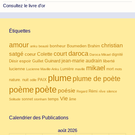
Consultez le livre d’or
Étiquettes
amour
christian
bonheur
Boumedien
Brahim
anku
beauté
daroca
court
satgé
coeur
Colette
dignité
Daroca Mikael
Guinard
jean-marie audrain
espoir
Guillet
liberté
Désir
mikael
lucienne
Lumière
mort
Lucienne Maville-Anku
maville
mots
plume
plume de poète
nuit
PAIX
nature.
odile
poète
poème
poésie
Rémi
Regard
rêve
silence
Vie
temps
sonnet
âme
Solitude
stonham
Calendrier des Publications
août 2026