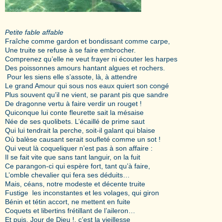
Petite fable affable
Fraîche comme gardon et bondissant comme carpe,
Une truite se refuse à se faire embrocher.
Comprenez qu’elle ne veut frayer ni écouter les harpes
Des poissonnes amours hantant algues et rochers.
Pour les siens elle s’assote, là, à attendre
Le grand Amour qui sous nos eaux quiert son congé
Plus souvent qu’il ne vient, se parant pis que sandre
De dragonne vertu à faire verdir un rouget !
Quiconque lui conte fleurette sait la mésaise
Née de ses quolibets. L’écaillé de prime saut
Qui lui tendrait la perche, soit-il galant qui blaise
Où balèse causant serait soufleté comme un sot !
Qui veut là coqueliquer n’est pas à son affaire :
Il se fait vite que sans tant languir, on la fuit
Ce parangon-ci qui espère fort, tant qu’à faire,
L’omble chevalier qui fera ses déduits…
Mais, céans, notre modeste et décente truite
Fustige les inconstantes et les volages, qui giron
Bénin et tétin accort, ne mettent en fuite
Coquets et libertins frétillant de l’aileron…
Et puis, Jour de Dieu !, c’est la vieillesse