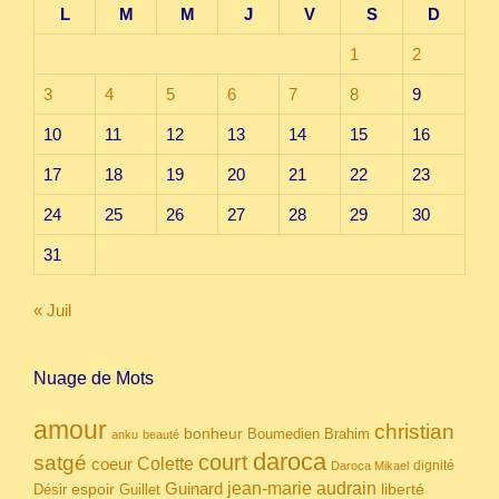
L
M
M
J
V
S
D
1
2
3
4
5
6
7
8
9
10
11
12
13
14
15
16
17
18
19
20
21
22
23
24
25
26
27
28
29
30
31
« Juil
Nuage de Mots
amour
christian
bonheur
Boumedien
Brahim
anku
beauté
daroca
court
satgé
coeur
Colette
dignité
Daroca Mikael
Guinard
jean-marie audrain
espoir
Guillet
liberté
Désir