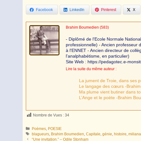
Facebook
LinkedIn
Pinterest
X
Brahim Boumedien
(583)
- Diplômé de l'Ecole Normale Nationa
professionnelle) - Ancien professeur
à l'ENNET - Ancien directeur de coll
l'analphabétisme, en particulier)
Site Web : https://pedagotec.e-monsi
Lire la suite du même auteur :
La jument de Troie, dans ses 
Le langage des cœurs -Brahi
Ma plume vient butiner dans t
L’Ange et le poète -Brahim Bo
Nombre de Vues :
34
Catégories
Poèmes
,
POESIE
Étiquettes
blagueurs
,
Brahim Boumedien
,
Capitale
,
génie
,
histoire
,
milian
“Une invitation.” – Odile Stonham