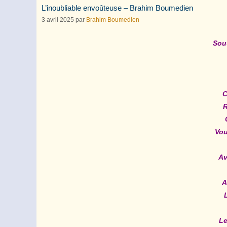
L’inoubliable envoûteuse – Brahim Boumedien
3 avril 2025
par
Brahim Boumedien
Sou
C
R
Vou
Av
A
Le