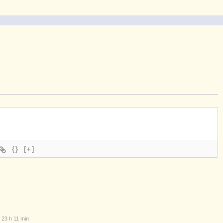
{}
[+]
 23 h 11 min