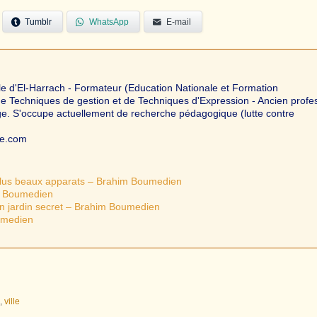
Tumblr
WhatsApp
E-mail
le d'El-Harrach - Formateur (Education Nationale et Formation
 de Techniques de gestion et de Techniques d'Expression - Ancien profe
ège. S'occupe actuellement de recherche pédagogique (lutte contre
te.com
plus beaux apparats – Brahim Boumedien
m Boumedien
on jardin secret – Brahim Boumedien
umedien
a
,
ville