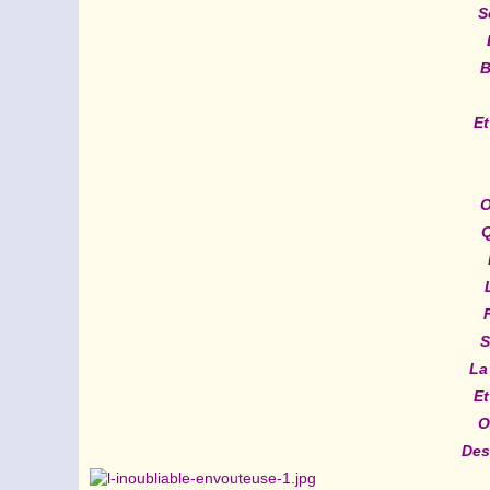
S
B
Et
O
Q
S
La
Et
O
Des