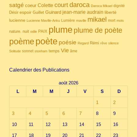
daroca
court
satgé
coeur
Colette
dignité
Daroca Mikael
Guinard
jean-marie audrain
espoir
Guillet
liberté
Désir
mikael
lucienne
Lumière
mort
Lucienne Maville-Anku
maville
mots
plume
plume de poète
nuit
PAIX
nature.
odile
poète
poème
poésie
Rémi
Regard
rêve
silence
Vie
temps
sonnet
âme
Solitude
stonham
Calendrier des Publications
août 2026
L
M
M
J
V
S
D
1
2
3
4
5
6
7
8
9
10
11
12
13
14
15
16
17
18
19
20
21
22
23