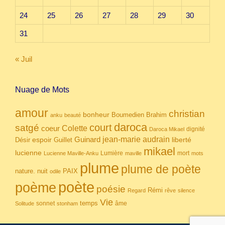
24
25
26
27
28
29
30
31
« Juil
Nuage de Mots
amour
christian
bonheur
Boumedien
Brahim
anku
beauté
daroca
court
satgé
coeur
Colette
dignité
Daroca Mikael
Guinard
jean-marie audrain
espoir
Guillet
liberté
Désir
mikael
lucienne
Lumière
mort
Lucienne Maville-Anku
maville
mots
plume
plume de poète
nuit
PAIX
nature.
odile
poète
poème
poésie
Rémi
Regard
rêve
silence
Vie
temps
sonnet
âme
Solitude
stonham