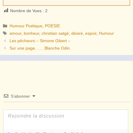
Nombre de Vues :
2
Catégories
Humour Poétique
,
POESIE
Étiquettes
amour
,
bonheur
,
christian satgé
,
désiré
,
espoir
,
Humour
Les pêcheurs – Simone Gibert –
Sur une page…….Blanche Odin.
S’abonner