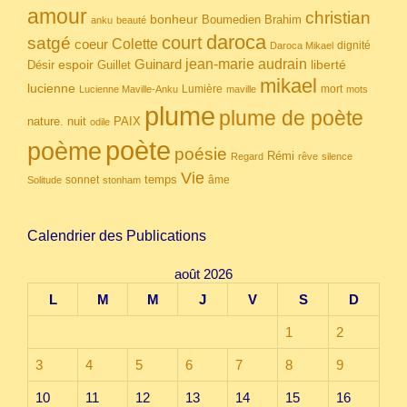
amour
christian
bonheur
Boumedien
Brahim
anku
beauté
daroca
court
satgé
coeur
Colette
dignité
Daroca Mikael
Guinard
jean-marie audrain
espoir
Guillet
liberté
Désir
mikael
lucienne
Lumière
mort
Lucienne Maville-Anku
maville
mots
plume
plume de poète
nuit
PAIX
nature.
odile
poète
poème
poésie
Rémi
Regard
rêve
silence
Vie
temps
sonnet
âme
Solitude
stonham
Calendrier des Publications
août 2026
L
M
M
J
V
S
D
1
2
3
4
5
6
7
8
9
10
11
12
13
14
15
16