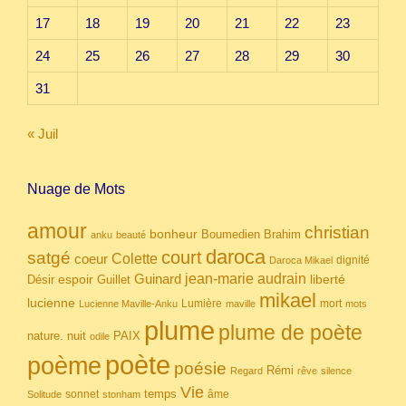
17
18
19
20
21
22
23
24
25
26
27
28
29
30
31
« Juil
Nuage de Mots
amour
christian
bonheur
Boumedien
Brahim
anku
beauté
daroca
court
satgé
coeur
Colette
dignité
Daroca Mikael
Guinard
jean-marie audrain
espoir
Guillet
liberté
Désir
mikael
lucienne
Lumière
mort
Lucienne Maville-Anku
maville
mots
plume
plume de poète
nuit
PAIX
nature.
odile
poète
poème
poésie
Rémi
Regard
rêve
silence
Vie
temps
sonnet
âme
Solitude
stonham