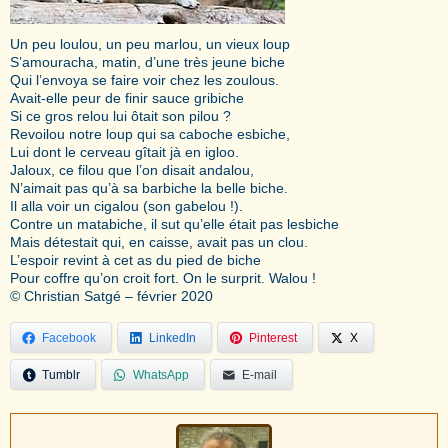
Un peu loulou, un peu marlou, un vieux loup
S’amouracha, matin, d’une très jeune biche
Qui l’envoya se faire voir chez les zoulous.
Avait-elle peur de finir sauce gribiche
Si ce gros relou lui ôtait son pilou ?
Revoilou notre loup qui sa caboche esbiche,
Lui dont le cerveau gîtait jà en igloo.
Jaloux, ce filou que l’on disait andalou,
N’aimait pas qu’à sa barbiche la belle biche.
Il alla voir un cigalou (son gabelou !).
Contre un matabiche, il sut qu’elle était pas lesbiche
Mais détestait qui, en caisse, avait pas un clou.
L’espoir revint à cet as du pied de biche
Pour coffre qu’on croit fort. On le surprit. Walou !
© Christian Satgé – février 2020
Facebook
LinkedIn
Pinterest
X
Tumblr
WhatsApp
E-mail