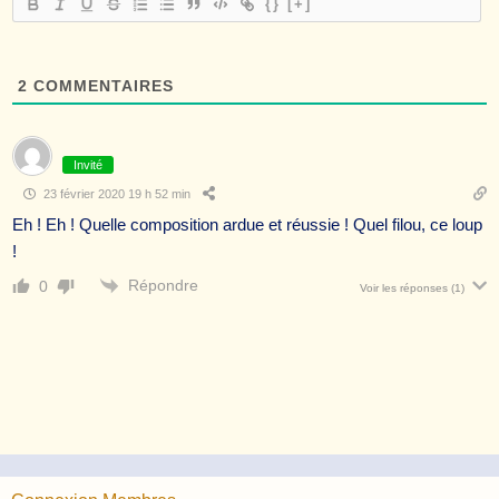
{}
[+]
2
COMMENTAIRES
Invité
23 février 2020 19 h 52 min
Eh ! Eh ! Quelle composition ardue et réussie ! Quel filou, ce loup
!
Répondre
0
Voir les réponses
(1)