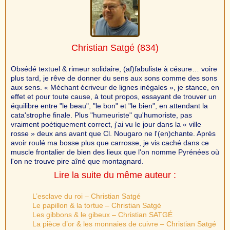
Christian Satgé
(834)
Obsédé textuel & rimeur solidaire, (af)fabuliste à césure… voire
plus tard, je rêve de donner du sens aux sons comme des sons
aux sens. « Méchant écriveur de lignes inégales », je stance, en
effet et pour toute cause, à tout propos, essayant de trouver un
équilibre entre "le beau", "le bon" et "le bien", en attendant la
cata'strophe finale. Plus "humeuriste" qu'humoriste, pas
vraiment poétiquement correct, j'ai vu le jour dans la « ville
rosse » deux ans avant que Cl. Nougaro ne l'(en)chante. Après
avoir roulé ma bosse plus que carrosse, je vis caché dans ce
muscle frontalier de bien des lieux que l'on nomme Pyrénées où
l'on ne trouve pire aîné que montagnard.
Lire la suite du même auteur :
L’esclave du roi – Christian Satgé
Le papillon & la tortue – Christian Satgé
Les gibbons & le gibeux – Christian SATGÉ
La pièce d’or & les monnaies de cuivre – Christian Satgé