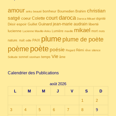
amour
christian
bonheur
Boumedien
Brahim
anku
beauté
daroca
court
satgé
coeur
Colette
dignité
Daroca Mikael
Guinard
jean-marie audrain
espoir
Guillet
liberté
Désir
mikael
lucienne
Lumière
mort
Lucienne Maville-Anku
maville
mots
plume
plume de poète
nuit
PAIX
nature.
odile
poète
poème
poésie
Rémi
Regard
rêve
silence
Vie
temps
sonnet
âme
Solitude
stonham
Calendrier des Publications
août 2026
L
M
M
J
V
S
D
1
2
3
4
5
6
7
8
9