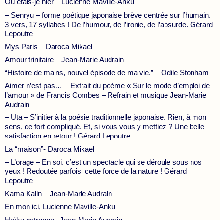
Où étais-je hier – Lucienne Maville-Anku
– Senryu – forme poétique japonaise brève centrée sur l’humain.
3 vers, 17 syllabes ! De l’humour, de l’ironie, de l’absurde. Gérard
Lepoutre
Mys Paris – Daroca Mikael
Amour trinitaire – Jean-Marie Audrain
“Histoire de mains, nouvel épisode de ma vie.” – Odile Stonham
Aimer n’est pas… – Extrait du poème « Sur le mode d’emploi de
l’amour » de Francis Combes – Refrain et musique Jean-Marie
Audrain
– Uta – S’initier à la poésie traditionnelle japonaise. Rien, à mon
sens, de fort compliqué. Et, si vous vous y mettiez ? Une belle
satisfaction en retour ! Gérard Lepoutre
La “maison”- Daroca Mikael
– L’orage – En soi, c’est un spectacle qui se déroule sous nos
yeux ! Redoutée parfois, cette force de la nature ! Gérard
Lepoutre
Kama Kalin – Jean-Marie Audrain
En mon ici, Lucienne Maville-Anku
Haïku patronnal- Jean-Marie Audrain