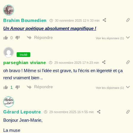
Brahim Boumedien
30 novembre 2025 12 h 33 min
Un Amour poétique absolument magnifique !
Répondre
0
Voir les réponses
(1)
Invité
parseghian viviane
29 novembre 2025 17 h 23 min
oh bravo ! Même si l’idée est grave, tu l’écris en légereté et ça
rend vraiment bien ..
Répondre
1
Voir les réponses
(1)
Gérard Lepoutre
29 novembre 2025 16 h 55 min
Bonjour Jean-Marie,
La muse