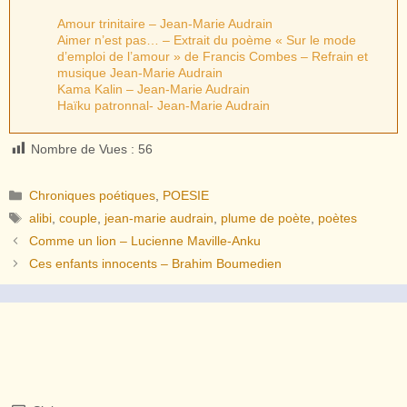
Amour trinitaire – Jean-Marie Audrain
Aimer n’est pas… – Extrait du poème « Sur le mode
d’emploi de l’amour » de Francis Combes – Refrain et
musique Jean-Marie Audrain
Kama Kalin – Jean-Marie Audrain
Haïku patronnal- Jean-Marie Audrain
Nombre de Vues :
56
Catégories
Chroniques poétiques
,
POESIE
Étiquettes
alibi
,
couple
,
jean-marie audrain
,
plume de poète
,
poètes
Comme un lion – Lucienne Maville-Anku
Ces enfants innocents – Brahim Boumedien