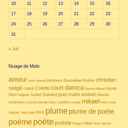
10
11
12
13
14
15
16
17
18
19
20
21
22
23
24
25
26
27
28
29
30
31
« Juil
Nuage de Mots
amour
christian
bonheur
Boumedien
Brahim
anku
beauté
daroca
court
satgé
coeur
Colette
dignité
Daroca Mikael
Guinard
jean-marie audrain
espoir
Guillet
liberté
Désir
mikael
lucienne
Lumière
mort
Lucienne Maville-Anku
maville
mots
plume
plume de poète
nuit
PAIX
nature.
odile
poète
poème
poésie
Rémi
Regard
rêve
silence