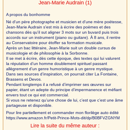
Jean-Marie Audrain
(1)
A propos du bonhomme
Né d'un père photographe et musicien et d'une mère poétesse,
Jean-Marie Audrain s'est mis à écrire des poèmes et des
chansons dès qu'il sut aligner 3 mots sur un buvard puis trois
accords sur un instrument (piano ou guitare). À 8 ans, il rentre
au Conservatoire pour étoffer sa formation musicale.
Après un bac littéraire, Jean-Marie suit un double cursus de
musicologie et de philosophie à la Sorbonne.
Il se met à écrire, dès cette époque, des textes qui lui valurent
la réputation d’un homme doublement spirituel passant
allègrement d’un genre humoristique à un genre mystique.
Dans ses sources d’inspiration, on pourrait citer La Fontaine,
Brassens et Devos.
Pendant longtemps il a refusé d’imprimer ses œuvres sur
papier, étant un adepte du principe d’impermanence et méfiant
envers tout ce qui est commercial.
Si vous ne retenez qu’une chose de lui, c’est que c’est une âme
partageuse et disponible.
Pour lire partiellement et commander mon florilège auto édité
https://www.amazon.fr/Petit-Prince-Mots-dit/dp/B0BFVZGNYM
Lire la suite du même auteur :