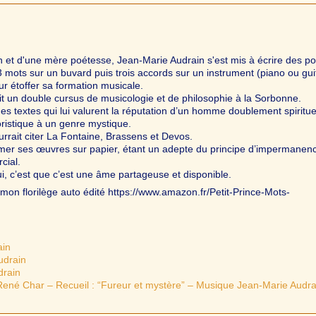
 et d'une mère poétesse, Jean-Marie Audrain s'est mis à écrire des 
3 mots sur un buvard puis trois accords sur un instrument (piano ou gui
ur étoffer sa formation musicale.
uit un double cursus de musicologie et de philosophie à la Sorbonne.
des textes qui lui valurent la réputation d’un homme doublement spiritue
ristique à un genre mystique.
urrait citer La Fontaine, Brassens et Devos.
imer ses œuvres sur papier, étant un adepte du principe d’impermanenc
cial.
i, c’est que c’est une âme partageuse et disponible.
mon florilège auto édité https://www.amazon.fr/Petit-Prince-Mots-
ain
udrain
drain
ené Char – Recueil : “Fureur et mystère” – Musique Jean-Marie Audra