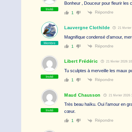
Bonheur , Douceur pour fleurir les 
Invité
Répondre
1
Lauvergne Clothilde
21 février
Magnifique condensé d’amour, mer
Membre
Répondre
1
Libert Frédéric
21 février 2026 10
Tu sculptes à merveille les maux p
Invité
Répondre
1
Maud Chausson
21 février 2026 
Très beau haïku. Oui l’amour en gr
Invité
cœur.
Répondre
1