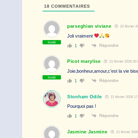
18
COMMENTAIRES
parseghian viviane
22 février 2
Joli vraiment
Invité
Répondre
1
Picot marylise
21 février 2026 20 
Joie,bonheur,amour,c’est la vie bi
Invité
Répondre
1
Stonham Odile
21 février 2026 17
Pourquoi pas !
Répondre
1
Jasmine Jasmine
21 février 2026