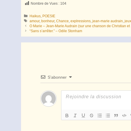
Nombre de Vues :
104
Catégories
Haikus
,
POESIE
Étiquettes
amour
,
bonheur
,
Chance
,
explressions
,
jean-marie audrain
,
jeu
O Marie – Jean-Marie Audrain (sur une chanson de Christian et
“Sans s’arrêter.” – Odile Stonham
S’abonner