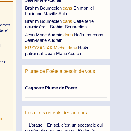
Jean-Marie Audrain
Brahim Boumedien
dans
En mon ici,
Lucienne Maville-Anku
Brahim Boumedien
dans
Cette terre
poèmes
nourricière – Brahim Boumedien
tare).
Jean-Marie Audrain
dans
Haïku patronnal-
Jean-Marie Audrain
l
KRZYZANIAK Michel
dans
Haïku
patronnal- Jean-Marie Audrain
e et
Plume de Poète à besoin de vous
Cagnotte Plume de Poete
Les écrits récents des auteurs
in
– L’orage – En soi, c’est un spectacle qui
se déroule sous nos yeux ! Redoutée