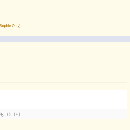
x
 Sophie Oury)
{}
[+]