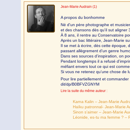
Jean-Marie Audrain
(1)
A propos du bonhomme
Né d'un père photographe et musicien
et des chansons dès qu'il sut aligner 
À 8 ans, il rentre au Conservatoire po
Après un bac littéraire, Jean-Marie s
Il se met à écrire, dès cette époque, 
passant allègrement d’un genre humo
Dans ses sources d’inspiration, on po
Pendant longtemps il a refusé d’impr
méfiant envers tout ce qui est commer
Si vous ne retenez qu’une chose de lu
Pour lire partiellement et commander 
dit/dp/B0BFVZGNYM
Lire la suite du même auteur :
Kama Kalin – Jean-Marie Audr
Haïku patronnal- Jean-Marie A
Sinon s’aimer – Jean-Marie Au
Léonide, es-tu ma femme ? – R