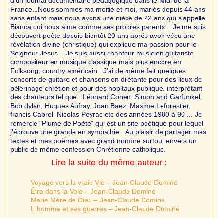
d'un journal documentaire pédagogique dans le Midi de la
France...Nous sommes ma moitié et moi, mariés depuis 44 ans
sans enfant mais nous avons une nièce de 22 ans qui s'appelle
Bianca qui nous aime comme ses propres parents ...Je me suis
découvert poète depuis bientôt 20 ans aprés avoir vécu une
révélation divine (christique) qui explique ma passion pour le
Seigneur Jésus ...Je suis aussi chanteur musicien guitariste
compositeur en musique classique mais plus encore en
Folksong, country américain...J'ai de même fait quelques
concerts de guitare et chansons en dilétante pour des lieux de
pèlerinage chrétien et pour des hopitaux publique, interprétant
des chanteurs tel que : Léonard Cohen, Simon and Garfunkel,
Bob dylan, Hugues Aufray, Joan Baez, Maxime Leforestier,
francis Cabrel, Nicolas Peyrac etc des années 1980 à 90 ... Je
remercie "Plume de Poète" qui est un site poétique pour lequel
j'éprouve une grande en sympathie...Au plaisir de partager mes
textes et mes poèmes avec grand nombre surtout envers un
public de même confession Chrétienne catholique.
Lire la suite du même auteur :
Voyage vers la vraie Vie – Jean-Claude Dominé
Être dans la Voie – Jean-Claude Dominé
Marie Mère de Dieu – Jean-Claude Dominé
L’ homme et ses guerres – Jean-Claude Dominé