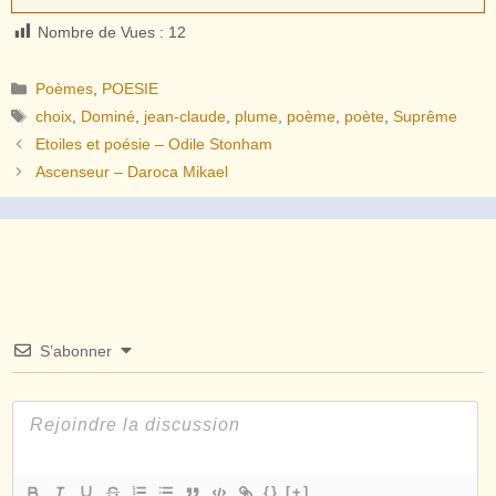
Nombre de Vues :
12
Catégories
Poèmes
,
POESIE
Étiquettes
choix
,
Dominé
,
jean-claude
,
plume
,
poème
,
poète
,
Suprême
Etoiles et poésie – Odile Stonham
Ascenseur – Daroca Mikael
S’abonner
{}
[+]