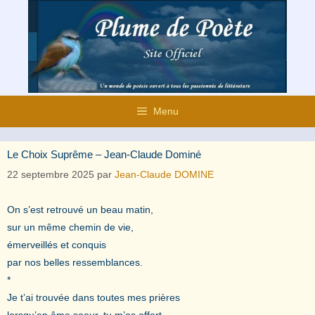
Aller
au
contenu
Menu
Le Choix Suprême – Jean-Claude Dominé
22 septembre 2025
par
Jean-Claude DOMINE
On s’est retrouvé un beau matin,
sur un même chemin de vie,
émerveillés et conquis
par nos belles ressemblances.
*
Je t’ai trouvée dans toutes mes prières
lorsqu’en âme soeur, tu m’as offert