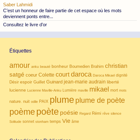
Saber Lahmidi
C’est un honneur de faire partie de cet espace où les mots
deviennent ponts entre...
Consultez le livre d’or
Étiquettes
amour
christian
bonheur
Boumedien
Brahim
anku
beauté
daroca
court
satgé
coeur
Colette
dignité
Daroca Mikael
Guinard
jean-marie audrain
espoir
Guillet
liberté
Désir
mikael
lucienne
Lumière
mort
Lucienne Maville-Anku
maville
mots
plume
plume de poète
nuit
PAIX
nature.
odile
poète
poème
poésie
Rémi
Regard
rêve
silence
Vie
temps
sonnet
âme
Solitude
stonham