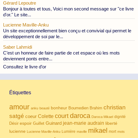
Gérard Lepoutre
Bonjour à toutes et tous, Voici mon second message sur "ce livre
d'or." Le site...
Lucienne Maville-Anku
Un site exceptionnellement bien conçu et convivial qui permet le
développement de soi par le...
Saber Lahmidi
C’est un honneur de faire partie de cet espace où les mots
deviennent ponts entre...
Consultez le livre d’or
Étiquettes
amour
christian
bonheur
Boumedien
Brahim
anku
beauté
daroca
court
satgé
coeur
Colette
dignité
Daroca Mikael
Guinard
jean-marie audrain
espoir
Guillet
liberté
Désir
mikael
lucienne
Lumière
mort
Lucienne Maville-Anku
maville
mots