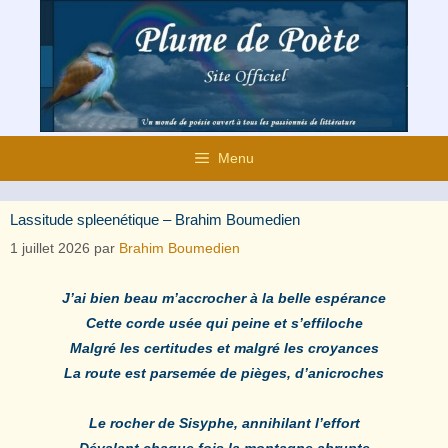
Aller
au
contenu
Menu
Lassitude spleenétique – Brahim Boumedien
1 juillet 2026
par
Brahim Boumedien
J’ai bien beau m’accrocher à la belle espérance
Cette corde usée qui peine et s’effiloche
Malgré les certitudes et malgré les croyances
La route est parsemée de pièges, d’anicroches
Le rocher de Sisyphe, annihilant l’effort
Dévalant chaque fois la montagne abrupte