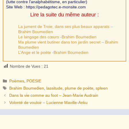
(lutte contre l'analphabétisme, en particulier)
Site Web : https://pedagotec.e-monsite.com
Lire la suite du même auteur :
La jument de Troie, dans ses plus beaux apparats –
Brahim Boumedien
Le langage des cœurs -Brahim Boumedien
Ma plume vient butiner dans ton jardin secret – Brahim
Boumedien
L’Ange et le poète -Brahim Boumedien
Nombre de Vues :
21
Catégories
Poèmes
,
POESIE
Étiquettes
Brahim Boumedien
,
lassitude
,
plume de poète
,
spleen
Dans la vie comme au foot – Jean-Marie Audrain
Volonté de vouloir – Lucienne Maville-Anku