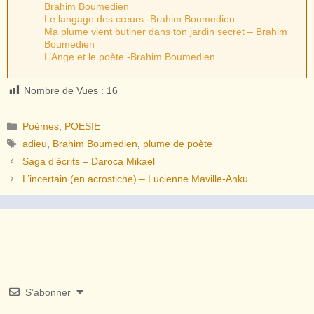
Brahim Boumedien
Le langage des cœurs -Brahim Boumedien
Ma plume vient butiner dans ton jardin secret – Brahim
Boumedien
L’Ange et le poète -Brahim Boumedien
Nombre de Vues :
16
Catégories
Poèmes
,
POESIE
Étiquettes
adieu
,
Brahim Boumedien
,
plume de poète
Saga d’écrits – Daroca Mikael
L’incertain (en acrostiche) – Lucienne Maville-Anku
S’abonner