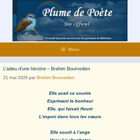
Aller
au
contenu
Menu
L’adieu d’une héroïne – Brahim Boumedien
21 mai 2026
par
Brahim Boumedien
Elle avait ce sourire
Exprimant le bonheur
Elle, qui faisait fleurir
L’espoir dans tous les cœurs
Elle sourit à l’ange
Venu lui chuchoter