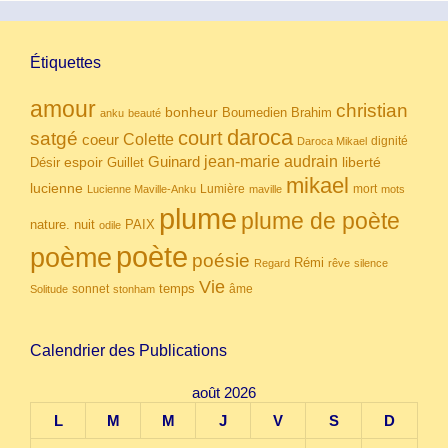
Étiquettes
amour
christian
bonheur
Boumedien
Brahim
anku
beauté
daroca
court
satgé
coeur
Colette
dignité
Daroca Mikael
Guinard
jean-marie audrain
espoir
Guillet
liberté
Désir
mikael
lucienne
Lumière
mort
Lucienne Maville-Anku
maville
mots
plume
plume de poète
nuit
PAIX
nature.
odile
poète
poème
poésie
Rémi
Regard
rêve
silence
Vie
temps
sonnet
âme
Solitude
stonham
Calendrier des Publications
août 2026
L
M
M
J
V
S
D