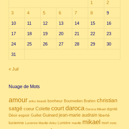
1
2
3
4
5
6
7
8
9
10
11
12
13
14
15
16
17
18
19
20
21
22
23
24
25
26
27
28
29
30
31
« Juil
Nuage de Mots
amour
christian
bonheur
Boumedien
Brahim
anku
beauté
daroca
court
satgé
coeur
Colette
dignité
Daroca Mikael
Guinard
jean-marie audrain
espoir
Guillet
liberté
Désir
mikael
lucienne
Lumière
mort
Lucienne Maville-Anku
maville
mots