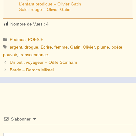
L’enfant prodigue – Olivier Gatin
Soleil rouge – Olivier Gatin
Nombre de Vues :
4
Catégories
Poèmes
,
POESIE
Étiquettes
argent
,
drogue
,
Ecrire
,
femme
,
Gatin
,
Olivier
,
plume
,
poète
,
pouvoir
,
transcendance.
Un petit voyageur – Odile Stonham
Barde – Daroca Mikael
S’abonner