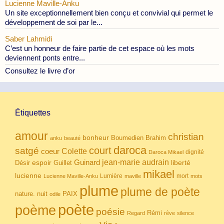
Lucienne Maville-Anku
Un site exceptionnellement bien conçu et convivial qui permet le
développement de soi par le...
Saber Lahmidi
C’est un honneur de faire partie de cet espace où les mots
deviennent ponts entre...
Consultez le livre d’or
Étiquettes
amour
christian
bonheur
Boumedien
Brahim
anku
beauté
daroca
court
satgé
coeur
Colette
dignité
Daroca Mikael
Guinard
jean-marie audrain
espoir
Guillet
liberté
Désir
mikael
lucienne
Lumière
mort
Lucienne Maville-Anku
maville
mots
plume
plume de poète
nuit
PAIX
nature.
odile
poète
poème
poésie
Rémi
Regard
rêve
silence