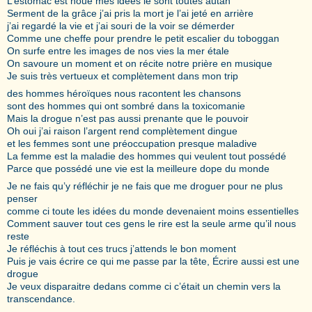
L’estomac est noué mes idées le sont toutes autan
Serment de la grâce j’ai pris la mort je l’ai jeté en arrière
j’ai regardé la vie et j’ai souri de la voir se démerder
Comme une cheffe pour prendre le petit escalier du toboggan
On surfe entre les images de nos vies la mer étale
On savoure un moment et on récite notre prière en musique
Je suis très vertueux et complètement dans mon trip
des hommes héroïques nous racontent les chansons
sont des hommes qui ont sombré dans la toxicomanie
Mais la drogue n’est pas aussi prenante que le pouvoir
Oh oui j’ai raison l’argent rend complètement dingue
et les femmes sont une préoccupation presque maladive
La femme est la maladie des hommes qui veulent tout possédé
Parce que possédé une vie est la meilleure dope du monde
Je ne fais qu’y réfléchir je ne fais que me droguer pour ne plus
penser
comme ci toute les idées du monde devenaient moins essentielles
Comment sauver tout ces gens le rire est la seule arme qu’il nous
reste
Je réfléchis à tout ces trucs j’attends le bon moment
Puis je vais écrire ce qui me passe par la tête, Écrire aussi est une
drogue
Je veux disparaitre dedans comme ci c’était un chemin vers la
transcendance.