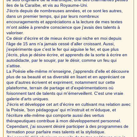
iles de la Caraïbe, et vis au Royaume-Uni.
J'écris depuis de nombreuses années, et ce sont les autres,
dans un premier temps, qui par leurs nombreux
encouragements et appréciations a la lecture de mes textes
m'ont aidée à prendre conscience que j'avais des talents à
valoriser.
Ce désir d'écrire et de mieux écrire qui niche en moi depuis
l'âge de 15 ans n'a jamais cessé d'aller croissant. Aussi,
j’expérimente que c'est le fer qui aiguise le fer, et que plus
j'écris, plus je désire écrire, et apprends de la sorte à écrire en
autodidacte, par le soupir, par le désir, comme un feu qui
s'attise.
La Poésie elle-même m'enseigne, j'apprends d'elle et découvre
plus de sa beauté et sa diversité en lisant et en appréciant ce
que d'autres écrivent et expriment, notamment sur cette
plateforme, terrain de partage et d'expérimentations où
foisonnent tant de talents qui m'émerveillent. C'est une vraie
galerie d'arts uniques.
J'écris et développe cet art d'écrire en cultivant ma relation avec
la Poésie, 'bon pédagogue’ qui m'instruit et m'éduque, et
l'écriture elle-même qui comporte aussi des vertus
thérapeutiques contribue à mon développement personnel.
Cependant, j'ai souvent désiré participer à des programmes de
formation pour parfaire mes talents et la stylistique.