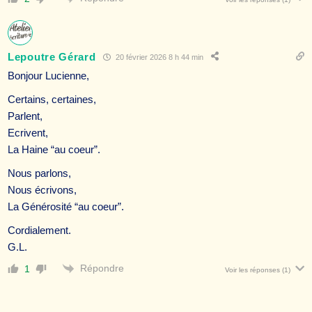
Lepoutre Gérard
20 février 2026 8 h 44 min
Bonjour Lucienne,
Certains, certaines,
Parlent,
Ecrivent,
La Haine “au coeur”.
Nous parlons,
Nous écrivons,
La Générosité “au coeur”.
Cordialement.
G.L.
Répondre
1
Voir les réponses
(1)