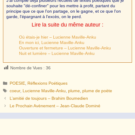
J'ai compilé déjà plusieurs recueils de textes poétiques que je
souhaite "dé-confiner" pour les mettre à profit, partant du
principe que ce que l'on partage, on le gagne, et ce que l'on
garde, l'épargnant à l'excès, on le perd.
Lire la suite du même auteur :
Où étais-je hier – Lucienne Maville-Anku
En mon ici, Lucienne Maville-Anku
Ouverture et fermeture – Lucienne Maville-Anku
Nuit et lumière – Lucienne Maville-Anku
Nombre de Vues :
36
Catégories
POESIE
,
Réflexions Poétiques
Étiquettes
coeur
,
Lucienne Maville-Anku
,
plume
,
plume de poète
L’amitié de toujours – Brahim Boumedien
Le Prochain Avènement – Jean-Claude Dominé