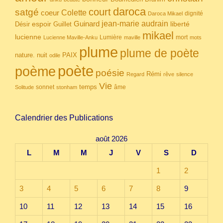
daroca
court
satgé
coeur
Colette
dignité
Daroca Mikael
Guinard
jean-marie audrain
espoir
Guillet
liberté
Désir
mikael
lucienne
Lumière
mort
Lucienne Maville-Anku
maville
mots
plume
plume de poète
nuit
PAIX
nature.
odile
poète
poème
poésie
Rémi
Regard
rêve
silence
Vie
temps
sonnet
âme
Solitude
stonham
Calendrier des Publications
août 2026
L
M
M
J
V
S
D
1
2
3
4
5
6
7
8
9
10
11
12
13
14
15
16