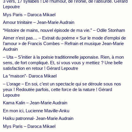
3 vers, 17 syllabes ! De l’humour, de l’ironie, de l’absurde. Gérard
Lepoutre
Mys Paris – Daroca Mikael
Amour trinitaire – Jean-Marie Audrain
“Histoire de mains, nouvel épisode de ma vie.” – Odile Stonham
Aimer n’est pas… – Extrait du poème « Sur le mode d’emploi de
l’amour » de Francis Combes – Refrain et musique Jean-Marie
Audrain
– Uta – S’initier à la poésie traditionnelle japonaise. Rien, à mon
sens, de fort compliqué. Et, si vous vous y mettiez ? Une belle
satisfaction en retour ! Gérard Lepoutre
La “maison”- Daroca Mikael
– L’orage – En soi, c’est un spectacle qui se déroule sous nos
yeux ! Redoutée parfois, cette force de la nature ! Gérard
Lepoutre
Kama Kalin – Jean-Marie Audrain
En mon ici, Lucienne Maville-Anku
Haïku patronnal- Jean-Marie Audrain
Mys Paris – Daroca Mikael