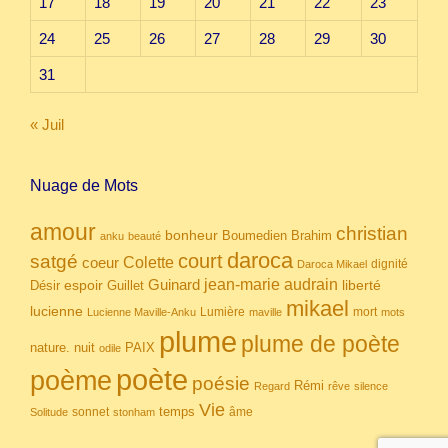
17
18
19
20
21
22
23
24
25
26
27
28
29
30
31
« Juil
Nuage de Mots
amour
christian
bonheur
Boumedien
Brahim
anku
beauté
daroca
court
satgé
coeur
Colette
dignité
Daroca Mikael
Guinard
jean-marie audrain
espoir
Guillet
liberté
Désir
mikael
lucienne
Lumière
mort
Lucienne Maville-Anku
maville
mots
plume
plume de poète
nuit
PAIX
nature.
odile
poète
poème
poésie
Rémi
Regard
rêve
silence
Vie
temps
sonnet
âme
Solitude
stonham