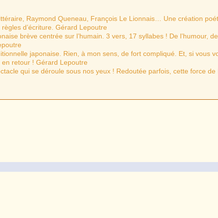
ttéraire, Raymond Queneau, François Le Lionnais… Une création poé
 règles d’écriture. Gérard Lepoutre
naise brève centrée sur l’humain. 3 vers, 17 syllabes ! De l’humour, de
Lepoutre
aditionnelle japonaise. Rien, à mon sens, de fort compliqué. Et, si vous v
n en retour ! Gérard Lepoutre
ectacle qui se déroule sous nos yeux ! Redoutée parfois, cette force de 