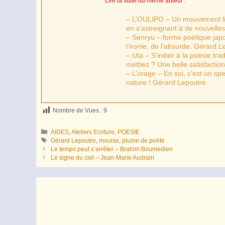
Lire la suite du même auteur :
– L’OULIPO – Un mouvement li
en s’astreignant à de nouvelles
– Senryu – forme poétique japo
l’ironie, de l’absurde. Gérard 
– Uta – S’initier à la poésie tr
mettiez ? Une belle satisfactio
– L’orage – En soi, c’est un sp
nature ! Gérard Lepoutre
Nombre de Vues :
9
Catégories
AIDES
,
Ateliers Ecriture
,
POESIE
Étiquettes
Gérard Lepoutre
,
mouise
,
plume de poète
Le temps peut s’arrêter – Brahim Boumedien
Le signe du ciel – Jean-Marie Audrain