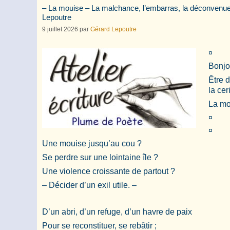
– La mouise – La malchance, l’embarras, la déconvenue, 
Lepoutre
9 juillet 2026
par
Gérard Lepoutre
¤
Bonjou
Être 
la ce
La mo
¤
¤
Une mouise jusqu’au cou ?
Se perdre sur une lointaine île ?
Une violence croissante de partout ?
– Décider d’un exil utile. –
D’un abri, d’un refuge, d’un havre de paix
Pour se reconstituer, se rebâtir ;