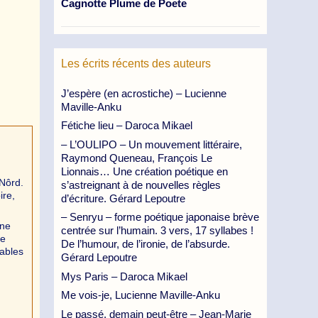
Cagnotte Plume de Poete
Les écrits récents des auteurs
J’espère (en acrostiche) – Lucienne
Maville-Anku
Fétiche lieu – Daroca Mikael
– L’OULIPO – Un mouvement littéraire,
Raymond Queneau, François Le
Lionnais… Une création poétique en
 Nôrd.
s’astreignant à de nouvelles règles
ire,
d’écriture. Gérard Lepoutre
– Senryu – forme poétique japonaise brève
 ne
centrée sur l’humain. 3 vers, 17 syllabes !
le
De l’humour, de l’ironie, de l’absurde.
tables
Gérard Lepoutre
Mys Paris – Daroca Mikael
Me vois-je, Lucienne Maville-Anku
Le passé, demain peut-être – Jean-Marie