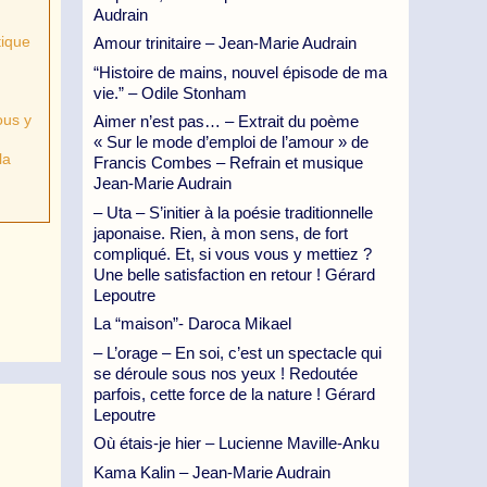
Audrain
tique
Amour trinitaire – Jean-Marie Audrain
“Histoire de mains, nouvel épisode de ma
vie.” – Odile Stonham
ous y
Aimer n’est pas… – Extrait du poème
« Sur le mode d’emploi de l’amour » de
la
Francis Combes – Refrain et musique
Jean-Marie Audrain
– Uta – S’initier à la poésie traditionnelle
japonaise. Rien, à mon sens, de fort
compliqué. Et, si vous vous y mettiez ?
Une belle satisfaction en retour ! Gérard
Lepoutre
La “maison”- Daroca Mikael
– L’orage – En soi, c’est un spectacle qui
se déroule sous nos yeux ! Redoutée
parfois, cette force de la nature ! Gérard
Lepoutre
Où étais-je hier – Lucienne Maville-Anku
Kama Kalin – Jean-Marie Audrain