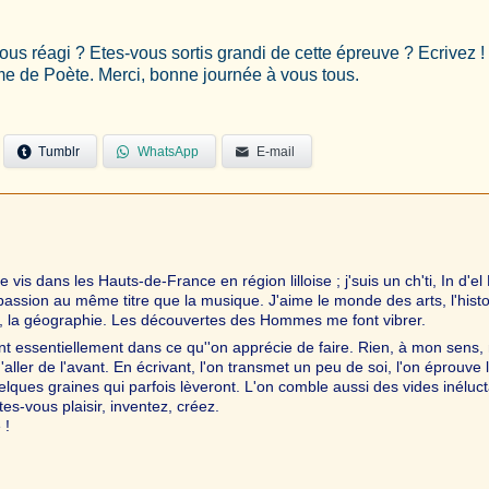
s réagi ? Etes-vous sortis grandi de cette épreuve ? Ecrivez !
ume de Poète. Merci, bonne journée à vous tous.
Tumblr
WhatsApp
E-mail
 vis dans les Hauts-de-France en région lilloise ; j'suis un ch'ti, In d'el
e passion au même titre que la musique. J'aime le monde des arts, l'histo
, la géographie. Les découvertes des Hommes me font vibrer.
nt essentiellement dans ce qu''on apprécie de faire. Rien, à mon sens,
'aller de l'avant. En écrivant, l'on transmet un peu de soi, l'on éprouve 
elques graines qui parfois lèveront. L'on comble aussi des vides inéluc
tes-vous plaisir, inventez, créez.
 !