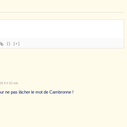
{}
[+]
026 9 h 52 min
ur ne pas lâcher le mot de Cambronne !