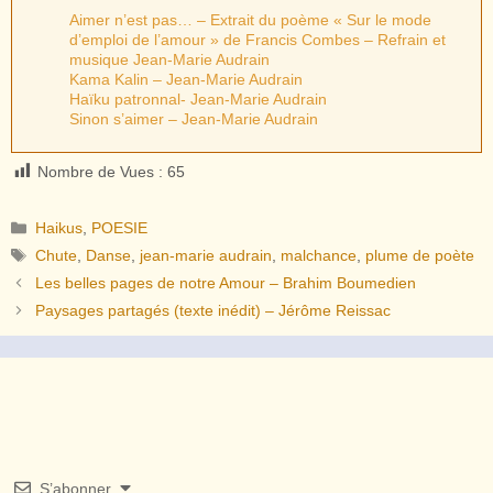
Aimer n’est pas… – Extrait du poème « Sur le mode
d’emploi de l’amour » de Francis Combes – Refrain et
musique Jean-Marie Audrain
Kama Kalin – Jean-Marie Audrain
Haïku patronnal- Jean-Marie Audrain
Sinon s’aimer – Jean-Marie Audrain
Nombre de Vues :
65
Catégories
Haikus
,
POESIE
Étiquettes
Chute
,
Danse
,
jean-marie audrain
,
malchance
,
plume de poète
Les belles pages de notre Amour – Brahim Boumedien
Paysages partagés (texte inédit) – Jérôme Reissac
S’abonner