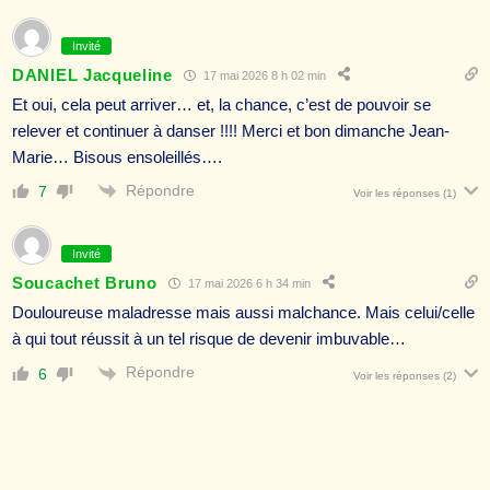
Invité
DANIEL Jacqueline
17 mai 2026 8 h 02 min
Et oui, cela peut arriver… et, la chance, c’est de pouvoir se
relever et continuer à danser !!!! Merci et bon dimanche Jean-
Marie… Bisous ensoleillés….
Répondre
7
Voir les réponses
(1)
Invité
Soucachet Bruno
17 mai 2026 6 h 34 min
Douloureuse maladresse mais aussi malchance. Mais celui/celle
à qui tout réussit à un tel risque de devenir imbuvable…
Répondre
6
Voir les réponses
(2)