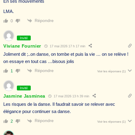
En ses mouvements
LMA.
Répondre
0
Invité
Viviane Fournier
17 mai 2026 17 h 17 min
Joliment dit ;..on danse, on tombe et puis la vie … on se relève !
on essaye en tout cas …bisous jolis
Répondre
1
Voir les réponses
(1)
Invité
Jasmine Jasminea
17 mai 2026 13 h 39 min
Les risques de la danse. Il faudrait savoir se relever avec
élégance pour continuer sa danse.
Répondre
2
Voir les réponses
(1)