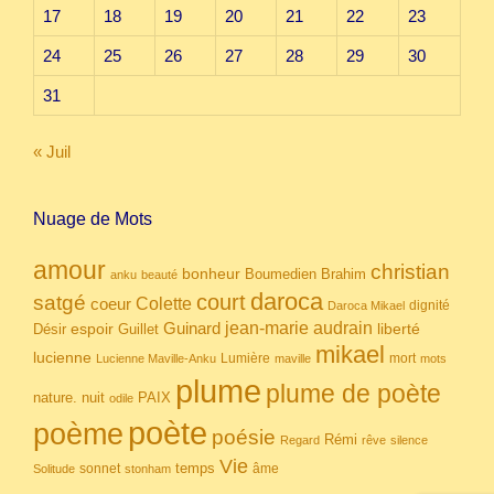
17
18
19
20
21
22
23
24
25
26
27
28
29
30
31
« Juil
Nuage de Mots
amour
christian
bonheur
Boumedien
Brahim
anku
beauté
daroca
court
satgé
coeur
Colette
dignité
Daroca Mikael
Guinard
jean-marie audrain
espoir
Guillet
liberté
Désir
mikael
lucienne
Lumière
mort
Lucienne Maville-Anku
maville
mots
plume
plume de poète
nuit
PAIX
nature.
odile
poète
poème
poésie
Rémi
Regard
rêve
silence
Vie
temps
sonnet
âme
Solitude
stonham