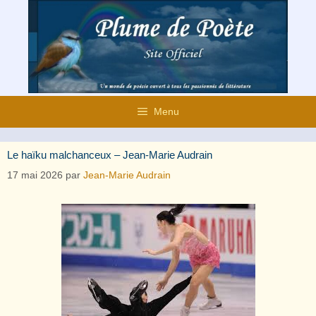
Aller
au
contenu
Menu
Le haïku malchanceux – Jean-Marie Audrain
17 mai 2026
par
Jean-Marie Audrain