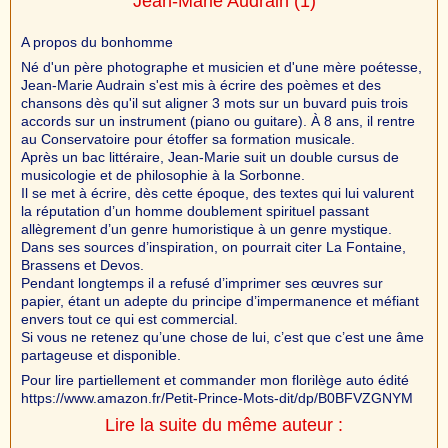
Jean-Marie Audrain
(1)
A propos du bonhomme
Né d'un père photographe et musicien et d'une mère poétesse,
Jean-Marie Audrain s'est mis à écrire des poèmes et des
chansons dès qu'il sut aligner 3 mots sur un buvard puis trois
accords sur un instrument (piano ou guitare). À 8 ans, il rentre
au Conservatoire pour étoffer sa formation musicale.
Après un bac littéraire, Jean-Marie suit un double cursus de
musicologie et de philosophie à la Sorbonne.
Il se met à écrire, dès cette époque, des textes qui lui valurent
la réputation d’un homme doublement spirituel passant
allègrement d’un genre humoristique à un genre mystique.
Dans ses sources d’inspiration, on pourrait citer La Fontaine,
Brassens et Devos.
Pendant longtemps il a refusé d’imprimer ses œuvres sur
papier, étant un adepte du principe d’impermanence et méfiant
envers tout ce qui est commercial.
Si vous ne retenez qu’une chose de lui, c’est que c’est une âme
partageuse et disponible.
Pour lire partiellement et commander mon florilège auto édité
https://www.amazon.fr/Petit-Prince-Mots-dit/dp/B0BFVZGNYM
Lire la suite du même auteur :