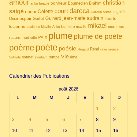
amour
christian
bonheur
Boumedien
Brahim
anku
beauté
daroca
court
satgé
coeur
Colette
dignité
Daroca Mikael
Guinard
jean-marie audrain
espoir
Guillet
liberté
Désir
mikael
lucienne
Lumière
mort
Lucienne Maville-Anku
maville
mots
plume
plume de poète
nuit
PAIX
nature.
odile
poète
poème
poésie
Rémi
Regard
rêve
silence
Vie
temps
sonnet
âme
Solitude
stonham
Calendrier des Publications
août 2026
L
M
M
J
V
S
D
1
2
3
4
5
6
7
8
9
10
11
12
13
14
15
16