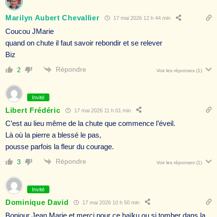
Marilyn Aubert Chevallier
17 mai 2026 12 h 44 min
Coucou JMarie
quand on chute il faut savoir rebondir et se relever
Biz
Répondre
2
Voir les réponses
(1)
Invité
Libert Frédéric
17 mai 2026 11 h 01 min
C’est au lieu même de la chute que commence l’éveil.
Là où la pierre a blessé le pas,
pousse parfois la fleur du courage.
Répondre
3
Voir les réponses
(1)
Invité
Dominique David
17 mai 2026 10 h 50 min
Bonjour Jean Marie et merci pour ce haïku ou si tomber dans la