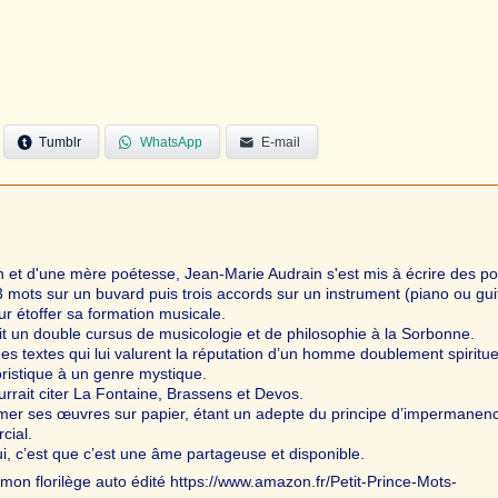
Tumblr
WhatsApp
E-mail
 et d'une mère poétesse, Jean-Marie Audrain s'est mis à écrire des 
3 mots sur un buvard puis trois accords sur un instrument (piano ou gui
ur étoffer sa formation musicale.
uit un double cursus de musicologie et de philosophie à la Sorbonne.
des textes qui lui valurent la réputation d’un homme doublement spiritue
ristique à un genre mystique.
urrait citer La Fontaine, Brassens et Devos.
imer ses œuvres sur papier, étant un adepte du principe d’impermanenc
cial.
i, c’est que c’est une âme partageuse et disponible.
mon florilège auto édité https://www.amazon.fr/Petit-Prince-Mots-