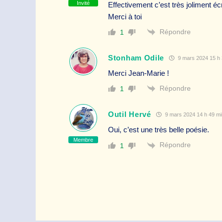
Invité
Effectivement c’est très joliment é
Merci à toi
Répondre
1
Stonham Odile
9 mars 2024 15 h 
Merci Jean-Marie !
Répondre
1
Outil Hervé
9 mars 2024 14 h 49 mi
Oui, c’est une très belle poésie.
Membre
Répondre
1