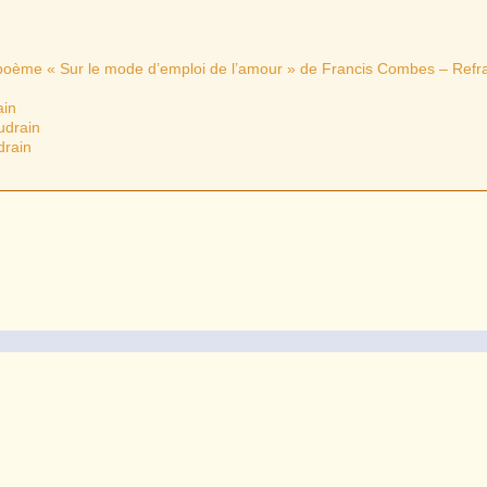
 poème « Sur le mode d’emploi de l’amour » de Francis Combes – Refra
ain
udrain
drain