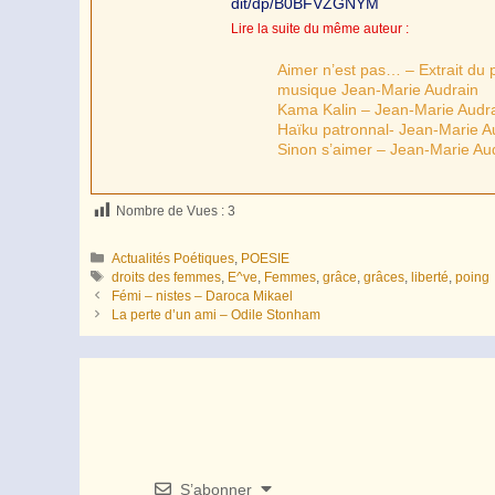
dit/dp/B0BFVZGNYM
Lire la suite du même auteur :
Aimer n’est pas… – Extrait du
musique Jean-Marie Audrain
Kama Kalin – Jean-Marie Audr
Haïku patronnal- Jean-Marie A
Sinon s’aimer – Jean-Marie Au
Nombre de Vues :
3
Catégories
Actualités Poétiques
,
POESIE
Étiquettes
droits des femmes
,
E^ve
,
Femmes
,
grâce
,
grâces
,
liberté
,
poing
Fémi – nistes – Daroca Mikael
La perte d’un ami – Odile Stonham
S’abonner