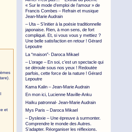
« Sur le mode d’emploi de l’amour » de
Francis Combes – Refrain et musique
Jean-Marie Audrain
– Uta – S’initier à la poésie traditionnelle
japonaise. Rien, à mon sens, de fort
compliqué. Et, si vous vous y mettiez ?
Une belle satisfaction en retour ! Gérard
Lepoutre
La “maison”- Daroca Mikael
– L’orage – En soi, c’est un spectacle qui
se déroule sous nos yeux ! Redoutée
poèmes
parfois, cette force de la nature ! Gérard
tare).
Lepoutre
Kama Kalin – Jean-Marie Audrain
l
En mon ici, Lucienne Maville-Anku
Haïku patronnal- Jean-Marie Audrain
e et
Mys Paris – Daroca Mikael
– Dyslexie – Une épreuve à surmonter.
Comprendre le monde des Autres.
S’adapter. Réorganiser les réflexions.