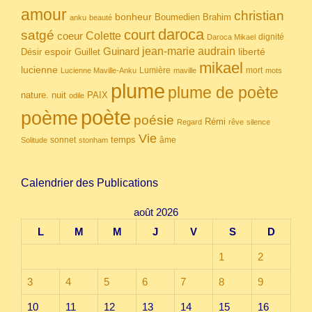
amour
christian
bonheur
Boumedien
Brahim
anku
beauté
daroca
court
satgé
coeur
Colette
dignité
Daroca Mikael
Guinard
jean-marie audrain
espoir
Guillet
liberté
Désir
mikael
lucienne
Lumière
mort
Lucienne Maville-Anku
maville
mots
plume
plume de poète
nuit
PAIX
nature.
odile
poète
poème
poésie
Rémi
Regard
rêve
silence
Vie
temps
sonnet
âme
Solitude
stonham
Calendrier des Publications
août 2026
L
M
M
J
V
S
D
1
2
3
4
5
6
7
8
9
10
11
12
13
14
15
16