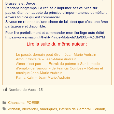
Brassens et Devos.
Pendant longtemps il a refusé d’imprimer ses œuvres sur
papier, étant un adepte du principe d’impermanence et méfiant
envers tout ce qui est commercial.
Si vous ne retenez qu’une chose de lui, c’est que c’est une âme
partageuse et disponible.
Pour lire partiellement et commander mon florilège auto édité
https://www.amazon.fr/Petit-Prince-Mots-dit/dp/B0BFVZGNYM
Lire la suite du même auteur :
Le passé, demain peut-être – Jean-Marie Audrain
Amour trinitaire – Jean-Marie Audrain
Aimer n’est pas… – Extrait du poème « Sur le mode
d’emploi de l’amour » de Francis Combes – Refrain et
musique Jean-Marie Audrain
Kama Kalin – Jean-Marie Audrain
Nombre de Vues :
15
Catégories
Chansons
,
POESIE
Étiquettes
Afchain
,
Alexander
,
Amériques
,
Bêtises de Cambrai
,
Colomb
,