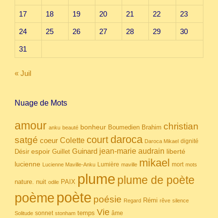
17
18
19
20
21
22
23
24
25
26
27
28
29
30
31
« Juil
Nuage de Mots
amour
christian
bonheur
Boumedien
Brahim
anku
beauté
daroca
court
satgé
coeur
Colette
dignité
Daroca Mikael
Guinard
jean-marie audrain
espoir
Guillet
liberté
Désir
mikael
lucienne
Lumière
mort
Lucienne Maville-Anku
maville
mots
plume
plume de poète
nuit
PAIX
nature.
odile
poète
poème
poésie
Rémi
Regard
rêve
silence
Vie
temps
sonnet
âme
Solitude
stonham