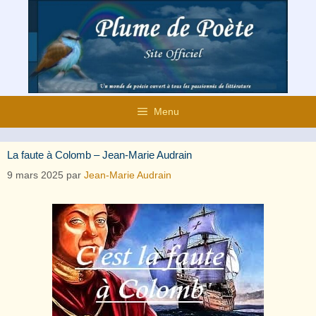
Aller
au
contenu
Menu
La faute à Colomb – Jean-Marie Audrain
9 mars 2025
par
Jean-Marie Audrain