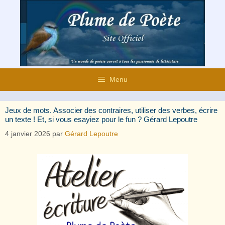
Aller
au
contenu
Menu
Jeux de mots. Associer des contraires, utiliser des verbes, écrire
un texte ! Et, si vous esayiez pour le fun ? Gérard Lepoutre
4 janvier 2026
par
Gérard Lepoutre