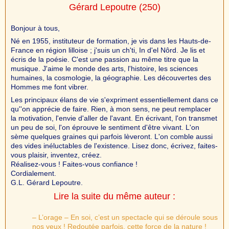
Gérard Lepoutre
(250)
Bonjour à tous,
Né en 1955, instituteur de formation, je vis dans les Hauts-de-
France en région lilloise ; j'suis un ch'ti, In d'el Nôrd. Je lis et
écris de la poésie. C'est une passion au même titre que la
musique. J'aime le monde des arts, l'histoire, les sciences
humaines, la cosmologie, la géographie. Les découvertes des
Hommes me font vibrer.
Les principaux élans de vie s'expriment essentiellement dans ce
qu''on apprécie de faire. Rien, à mon sens, ne peut remplacer
la motivation, l'envie d'aller de l'avant. En écrivant, l'on transmet
un peu de soi, l'on éprouve le sentiment d'être vivant. L'on
sème quelques graines qui parfois lèveront. L'on comble aussi
des vides inéluctables de l'existence. Lisez donc, écrivez, faites-
vous plaisir, inventez, créez.
Réalisez-vous ! Faites-vous confiance !
Cordialement.
G.L. Gérard Lepoutre.
Lire la suite du même auteur :
– L’orage – En soi, c’est un spectacle qui se déroule sous
nos yeux ! Redoutée parfois, cette force de la nature !