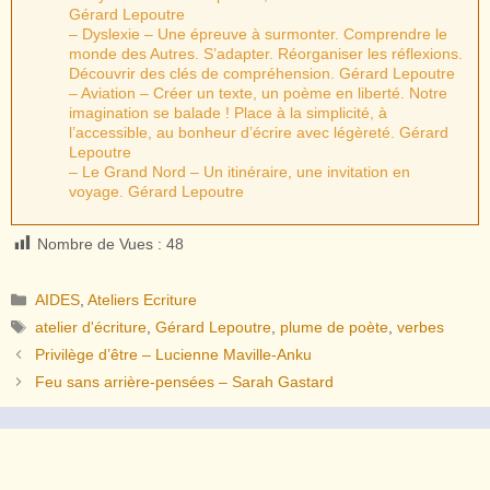
Gérard Lepoutre
– Dyslexie – Une épreuve à surmonter. Comprendre le
monde des Autres. S’adapter. Réorganiser les réflexions.
Découvrir des clés de compréhension. Gérard Lepoutre
– Aviation – Créer un texte, un poème en liberté. Notre
imagination se balade ! Place à la simplicité, à
l’accessible, au bonheur d’écrire avec légèreté. Gérard
Lepoutre
– Le Grand Nord – Un itinéraire, une invitation en
voyage. Gérard Lepoutre
Nombre de Vues :
48
Catégories
AIDES
,
Ateliers Ecriture
Étiquettes
atelier d'écriture
,
Gérard Lepoutre
,
plume de poète
,
verbes
Privilège d’être – Lucienne Maville-Anku
Feu sans arrière-pensées – Sarah Gastard