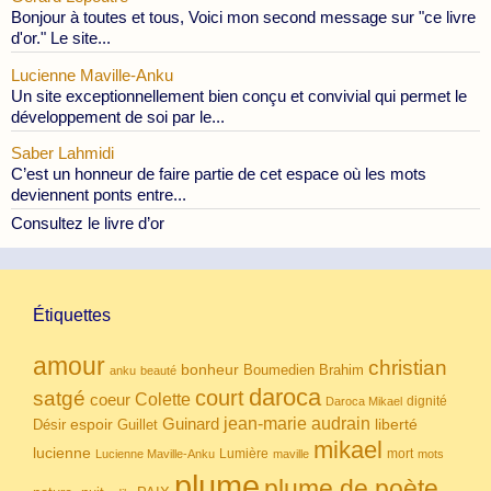
Bonjour à toutes et tous, Voici mon second message sur "ce livre
d'or." Le site...
Lucienne Maville-Anku
Un site exceptionnellement bien conçu et convivial qui permet le
développement de soi par le...
Saber Lahmidi
C’est un honneur de faire partie de cet espace où les mots
deviennent ponts entre...
Consultez le livre d’or
Étiquettes
amour
christian
bonheur
Boumedien
Brahim
anku
beauté
daroca
court
satgé
coeur
Colette
dignité
Daroca Mikael
Guinard
jean-marie audrain
espoir
Guillet
liberté
Désir
mikael
lucienne
Lumière
mort
Lucienne Maville-Anku
maville
mots
plume
plume de poète