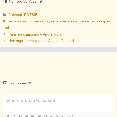
Nombre de Vues :
9
Catégories
Poèmes
,
POESIE
Étiquettes
jamais - seul - beau - paysage - terre - nature - êtres - respirent
- toi
Paris en chansons – André Nolat
Une superbe évasion – Colette Guinard
S’abonner
{}
[+]