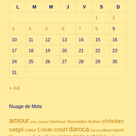
L
M
M
J
V
S
D
1
2
3
4
5
6
7
8
9
10
11
12
13
14
15
16
17
18
19
20
21
22
23
24
25
26
27
28
29
30
31
« Juil
Nuage de Mots
amour
christian
bonheur
Boumedien
Brahim
anku
beauté
daroca
court
satgé
coeur
Colette
dignité
Daroca Mikael