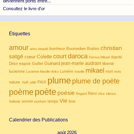
deviennent ponts entre...
Consultez le livre d’or
Étiquettes
amour
christian
bonheur
Boumedien
Brahim
anku
beauté
daroca
court
satgé
coeur
Colette
dignité
Daroca Mikael
Guinard
jean-marie audrain
espoir
Guillet
liberté
Désir
mikael
lucienne
Lumière
mort
Lucienne Maville-Anku
maville
mots
plume
plume de poète
nuit
PAIX
nature.
odile
poète
poème
poésie
Rémi
Regard
rêve
silence
Vie
temps
sonnet
âme
Solitude
stonham
Calendrier des Publications
août 2026