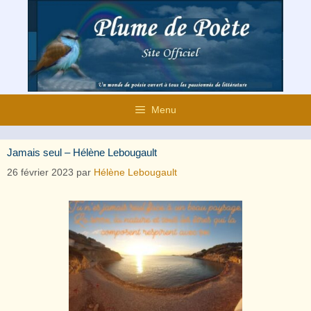
Aller
au
contenu
Menu
Jamais seul – Hélène Lebougault
26 février 2023
par
Hélène Lebougault