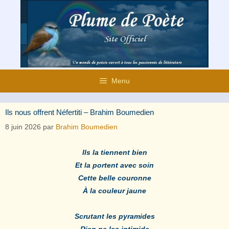
Aller
au
contenu
Menu
Ils nous offrent Néfertiti – Brahim Boumedien
8 juin 2026
par
Brahim Boumedien
Ils la tiennent bien
Et la portent avec soin
Cette belle couronne
À la couleur jaune
Scrutant les pyramides
Rien ne les intimide