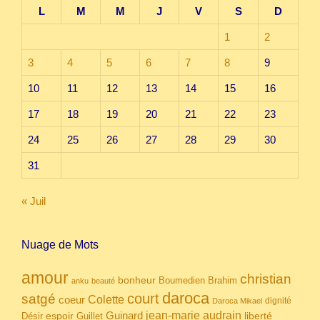
L
M
M
J
V
S
D
1
2
3
4
5
6
7
8
9
10
11
12
13
14
15
16
17
18
19
20
21
22
23
24
25
26
27
28
29
30
31
« Juil
Nuage de Mots
amour
christian
bonheur
Boumedien
Brahim
anku
beauté
daroca
court
satgé
coeur
Colette
dignité
Daroca Mikael
Guinard
jean-marie audrain
espoir
Guillet
liberté
Désir