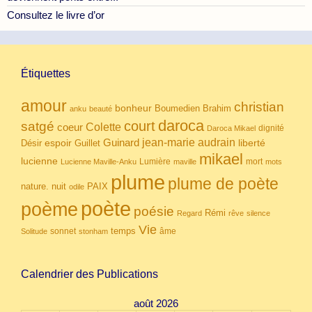
Consultez le livre d’or
Étiquettes
amour
christian
bonheur
Boumedien
Brahim
anku
beauté
daroca
court
satgé
coeur
Colette
dignité
Daroca Mikael
Guinard
jean-marie audrain
espoir
Guillet
liberté
Désir
mikael
lucienne
Lumière
mort
Lucienne Maville-Anku
maville
mots
plume
plume de poète
nuit
PAIX
nature.
odile
poète
poème
poésie
Rémi
Regard
rêve
silence
Vie
temps
sonnet
âme
Solitude
stonham
Calendrier des Publications
août 2026