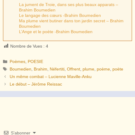
La jument de Troie, dans ses plus beaux apparats –
Brahim Boumedien
Le langage des cœurs -Brahim Boumedien
Ma plume vient butiner dans ton jardin secret – Brahim
Boumedien
L’Ange et le poète -Brahim Boumedien
Nombre de Vues :
4
Catégories
Poèmes
,
POESIE
Étiquettes
Boumedien
,
Brahim
,
Néfertiti
,
Offrent
,
plume
,
poème
,
poète
Un même combat – Lucienne Maville-Anku
Le début – Jérôme Reissac
S’abonner