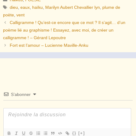
Étiquettes
dieu
,
eaux
,
haïku
,
Marilyn Aubert Chevallier lyn
,
plume de
poète
,
vent
Calligramme ! Qu’est-ce encore que ce mot ? Il s’agit… d’un
poème lié au graphisme ! Essayez, avec moi, de créer un
calligramme ! – Gérard Lepoutre
Fort est l’amour – Lucienne Maville-Anku
S’abonner
{}
[+]