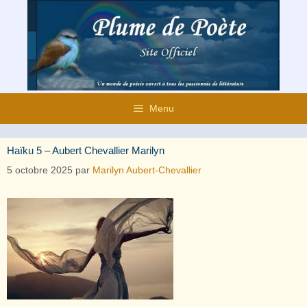
Aller
au
contenu
Menu
Haïku 5 – Aubert Chevallier Marilyn
5 octobre 2025
par
Marilyn Aubert-Chevallier