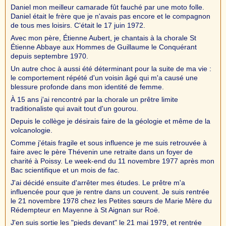
Daniel mon meilleur camarade fût fauché par une moto folle.
Daniel était le frère que je n'avais pas encore et le compagnon
de tous mes loisirs. C'était le 17 juin 1972.
Avec mon père, Étienne Aubert, je chantais à la chorale St
Étienne Abbaye aux Hommes de Guillaume le Conquérant
depuis septembre 1970.
Un autre choc à aussi été déterminant pour la suite de ma vie :
le comportement répété d'un voisin âgé qui m'a causé une
blessure profonde dans mon identité de femme.
À 15 ans j'ai rencontré par la chorale un prêtre limite
traditionaliste qui avait tout d'un gourou.
Depuis le collège je désirais faire de la géologie et même de la
volcanologie.
Comme j'étais fragile et sous influence je me suis retrouvée à
faire avec le père Thévenin une retraite dans un foyer de
charité à Poissy. Le week-end du 11 novembre 1977 après mon
Bac scientifique et un mois de fac.
J'ai décidé ensuite d'arrêter mes études. Le prêtre m'a
influencée pour que je rentre dans un couvent. Je suis rentrée
le 21 novembre 1978 chez les Petites sœurs de Marie Mère du
Rédempteur en Mayenne à St Aignan sur Roë.
J'en suis sortie les "pieds devant" le 21 mai 1979, et rentrée