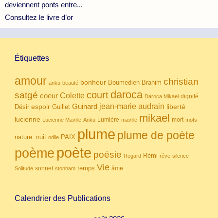
deviennent ponts entre...
Consultez le livre d’or
Étiquettes
amour
christian
bonheur
Boumedien
Brahim
anku
beauté
daroca
court
satgé
coeur
Colette
dignité
Daroca Mikael
Guinard
jean-marie audrain
espoir
Guillet
liberté
Désir
mikael
lucienne
Lumière
mort
Lucienne Maville-Anku
maville
mots
plume
plume de poète
nuit
PAIX
nature.
odile
poète
poème
poésie
Rémi
Regard
rêve
silence
Vie
temps
sonnet
âme
Solitude
stonham
Calendrier des Publications