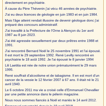
directement en psychiatrie.
À cause du Père Thévenin j'ai vécu 46 années de psychiatrie.
J'ai eu deux licences de géologie en juin 1983 et en juin 1984.
Mais l'âge atteint rendait illusoire de devenir géologue donc j'ai
préparé des concours administratif.
J'ai travaillé à la Préfecture de l'Orne à Alençon du 1er avril
1987 au 8 juin 2023.
J'ai été agressée sexuellement par deux prêtres entre 1988 et
1991.
J'ai rencontré Bernard Noël le 25 novembre 1991 et l'ai épousé.
Il est mort le 29 septembre 1992. René Levilly rencontré en
psychiatrie le 18 août 1992. Je l'ai épousé le 8 janvier 1994
Lili Laetitia est née de notre union prématurément le 29 mars
1995.
René souffrait d'alcoolisme et de tabagisme. Il en est mort d'un
cancer de la vessie le 12 février 2007 à 67 ans. Il était né le 21
avril 1940.
Le 6 octobre 2011 ma vie a croisé celle d'Emmanuel Chevallier
par une petite annonce dans le pèlerin magazine.
Nous nous sommes fiancés à Noël et mariés le 14 avril 2012.
Emmanuel est retraité depuis le 19 avril 2018.