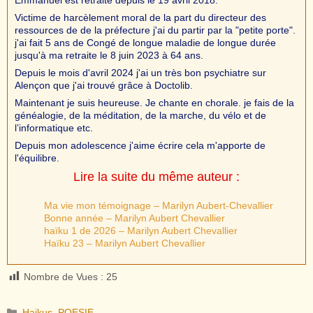
Victime de harcèlement moral de la part du directeur des
ressources de de la préfecture j'ai du partir par la "petite porte".
j'ai fait 5 ans de Congé de longue maladie de longue durée
jusqu'à ma retraite le 8 juin 2023 à 64 ans.
Depuis le mois d'avril 2024 j'ai un très bon psychiatre sur
Alençon que j'ai trouvé grâce à Doctolib.
Maintenant je suis heureuse. Je chante en chorale. je fais de la
généalogie, de la méditation, de la marche, du vélo et de
l’informatique etc.
Depuis mon adolescence j'aime écrire cela m'apporte de
l'équilibre.
Lire la suite du même auteur :
Ma vie mon témoignage – Marilyn Aubert-Chevallier
Bonne année – Marilyn Aubert Chevallier
haïku 1 de 2026 – Marilyn Aubert Chevallier
Haïku 23 – Marilyn Aubert Chevallier
Nombre de Vues :
25
Catégories
Haikus
,
POESIE