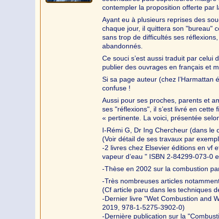
contempler la proposition offerte par
Ayant eu à plusieurs reprises des soucis
chaque jour, il quittera son "bureau" 
sans trop de difficultés ses réflexions,
abandonnés.
Ce souci s’est aussi traduit par celui
publier des ouvrages en français et
Si sa page auteur (chez l’Harmattan é
confuse !
Aussi pour ses proches, parents et am
ses "réflexions", il s’est livré en cet
« pertinente. La voici, présentée sel
I-Rémi G, Dr Ing Chercheur (dans le d
(Voir détail de ses travaux par exemp
-2 livres chez Elsevier éditions en 
vapeur d’eau " ISBN 2-84299-073-0 
-Thèse en 2002 sur la combustion pa
-Très nombreuses articles notamment s
(Cf article paru dans les techniques d
-Dernier livre "Wet Combustion and W
2019, 978-1-5275-3902-0)
-Dernière publication sur la "Combus