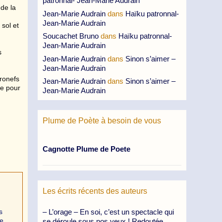
patronnal- Jean-Marie Audrain
 de la
Jean-Marie Audrain
dans
Haïku patronnal-
Jean-Marie Audrain
sol et
Soucachet Bruno
dans
Haïku patronnal-
Jean-Marie Audrain
s
Jean-Marie Audrain
dans
Sinon s’aimer –
Jean-Marie Audrain
éronefs
Jean-Marie Audrain
dans
Sinon s’aimer –
de pour
Jean-Marie Audrain
Plume de Poète à besoin de vous
Cagnotte Plume de Poete
Les écrits récents des auteurs
– L’orage – En soi, c’est un spectacle qui
s
de
se déroule sous nos yeux ! Redoutée