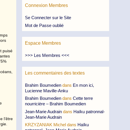
Connexion Membres
Se Connecter sur le Site
Mot de Passe oublié
emps
lors
Espace Membres
nt puisé
>>> Les Membres <<<
tantes
 75%
océans,
Les commentaires des textes
Brahim Boumedien
dans
En mon ici,
Lucienne Maville-Anku
Brahim Boumedien
dans
Cette terre
e
nourricière – Brahim Boumedien
Jean-Marie Audrain
dans
Haïku patronnal-
Jean-Marie Audrain
e l’être
gie.
KRZYZANIAK Michel
dans
Haïku