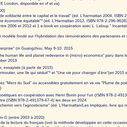
E London, disponible en vf et va)
00)
e solidarité entre le capital et le travail" (éd. L'harmattan 2004, ISBN 2
une économie équitable"* (éd. L'Harmattan 2012, ISBN 978-2-296-9628
ntre 2006 et 2012 et 1 e-book en coopération avec L. Leloup " Incantat
n modèle fondé sur l'hybridation des rémunérations des partenaires et
enterprise" (in Guangzhou, May 9-10, 2015
the human life and planet redevance in (micro) economics" paru dans l
mber 2019
e, essayiste (à partir de 2015)
moutier, une île qui séduit"* et "Une vie pour changer d'ère"(en 2015 e
z "Mers du Sud" ou accessibles gratuitement en ve via "Plume de poè
)
 poétiques en coopération avec Henri Bonin pour l'un (ISBN 978-2-491
utre (ISBN 978-2-491379-67-4) les deux en 2024
 chemin vers l'agnosticisme" (éd. L'Harmattan/Les Impliqués, livre qui r
mi G (entre 2003 à 2020)
e la lecture du français (voir la méthode développée en cette occasio