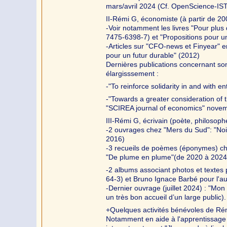
mars/avril 2024 (Cf. OpenScience-IST
II-Rémi G, économiste (à partir de 20
-Voir notamment les livres "Pour plus d
7475-6398-7) et "Propositions pour 
-Articles sur "CFO-news et Finyear" e
pour un futur durable" (2012)
Dernières publications concernant so
élargisssement :
-"To reinforce solidarity in and with 
-"Towards a greater consideration of 
"SCIREA journal of economics" nove
III-Rémi G, écrivain (poète, philosoph
-2 ouvrages chez "Mers du Sud": "Noir
2016)
-3 recueils de poèmes (éponymes) che
"De plume en plume"(de 2020 à 2024
-2 albums associant photos et textes
64-3) et Bruno Ignace Barbé pour l'a
-Dernier ouvrage (juillet 2024) : "Mon
un très bon accueil d’un large public).
+Quelques activités bénévoles de Ré
Notamment en aide à l'apprentissage d