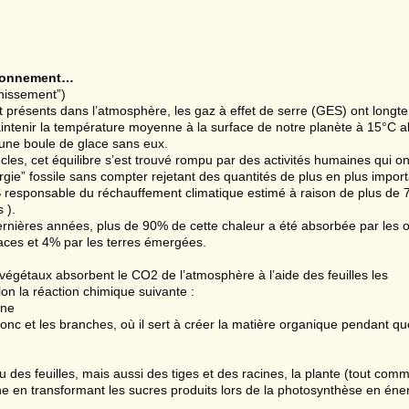
ironnement…
chissement”)
 présents dans l’atmosphère, les gaz à effet de serre (GES) ont longt
ntenir la température moyenne à la surface de notre planète à 15°C a
t une boule de glace sans eux.
ècles, cet équilibre s’est trouvé rompu par des activités humaines qui o
gie” fossile sans compter rejetant des quantités de plus en plus impor
responsable du réchauffement climatique estimé à raison de plus de
 ).
rnières années, plus de 90% de cette chaleur a été absorbée par les 
aces et 4% par les terres émergées.
 végétaux absorbent le CO2 de l’atmosphère à l’aide des feuilles les
on la réaction chimique suivante :
ène
onc et les branches, où il sert à créer la matière organique pendant qu
au des feuilles, mais aussi des tiges et des racines, la plante (tout comm
e en transformant les sucres produits lors de la photosynthèse en éner