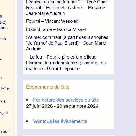
Léonide, es-tu ma femme ? – René Char –
Recueil : “Fureur et mystère” – Musique
Jean-Marie Audrain
6-
Fourmi – Vincent Wesolek
2-8)
ions
États d ’ âme – Daroca Mikael
S’aimer comment (à partir des 3 strophes
 son
“Je t’aime” de Paul Eluard) – Jean-Marie
Audrain
– Le feu – Pour le pire et le meilleur.
e
Flamme, feu indomptables ; flamme, feu
maîtrisés. Gérard Lepoutre
t
Évènements du Site
te" et
Fermeture des services du site
379-
27 juin 2026 - 20 septembre 2026
eçoit
Voir tous les évènements
n sur