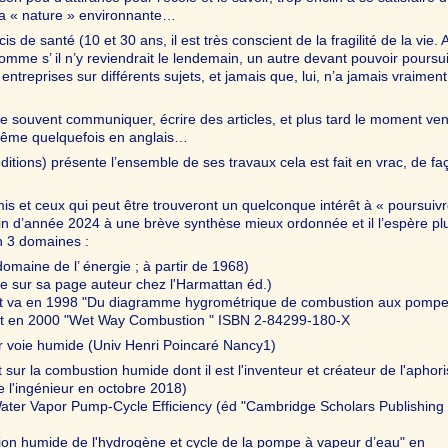
 la « nature » environnante…
 de santé (10 et 30 ans, il est très conscient de la fragilité de la vie. A
comme s’ il n’y reviendrait le lendemain, un autre devant pouvoir poursu
 entreprises sur différents sujets, et jamais que, lui, n’a jamais vraiment
 de souvent communiquer, écrire des articles, et plus tard le moment ve
 même quelquefois en anglais…
ditions) présente l’ensemble de ses travaux cela est fait en vrac, de fa
is et ceux qui peut être trouveront un quelconque intérêt à « poursuivr
te fin d’année 2024 à une brève synthèse mieux ordonnée et il l’espère pl
on 3 domaines :
omaine de l’ énergie ; à partir de 1968)
le sur sa page auteur chez l'Harmattan éd.)
vf et va en 1998 "Du diagramme hygrométrique de combustion aux pomp
et en 2000 "Wet Way Combustion " ISBN 2-84299-180-X
r voie humide (Univ Henri Poincaré Nancy1)
ur la combustion humide dont il est l'inventeur et créateur de l'aphor
e l'ingénieur en octobre 2018)
ater Vapor Pump-Cycle Efficiency (éd "Cambridge Scholars Publishing
tion humide de l'hydrogène et cycle de la pompe à vapeur d’eau" en