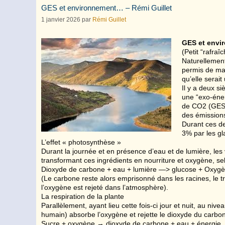
GES et environnement… – Rémi Guillet
1 janvier 2026
par
Rémi Guillet
GES et env
(Petit “rafraî
Naturellement
permis de mai
qu’elle serai
Il y a deux si
une “exo-éner
de CO2 (GES 
des émissions
Durant ces de
3% par les gl
L’effet « photosynthèse »
Durant la journée et en présence d’eau et de lumière, les
transformant ces ingrédients en nourriture et oxygène, sel
Dioxyde de carbone + eau + lumière —> glucose + Oxyg
(Le carbone reste alors emprisonné dans les racines, le tr
l’oxygène est rejeté dans l’atmosphère).
La respiration de la plante
Parallèlement, ayant lieu cette fois-ci jour et nuit, au nive
humain) absorbe l’oxygène et rejette le dioxyde du carbon
Sucre + oxygène → dioxyde de carbone + eau + énergie.