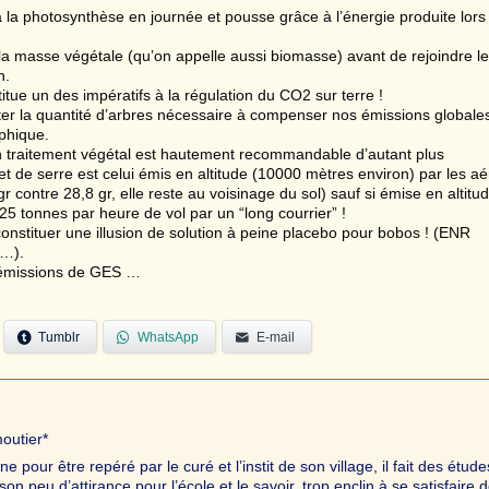
a la photosynthèse en journée et pousse grâce à l’énergie produite lors
la masse végétale (qu’on appelle aussi biomasse) avant de rejoindre le 
n.
stitue un des impératifs à la régulation du CO2 sur terre !
nter la quantité d’arbres nécessaire à compenser nos émissions globale
ophique.
 traitement végétal est hautement recommandable d’autant plus
fet de serre est celui émis en altitude (10000 mètres environ) par les a
r contre 28,8 gr, elle reste au voisinage du sol) sauf si émise en altitu
e 25 tonnes par heure de vol par un “long courrier” !
ue constituer une illusion de solution à peine placebo pour bobos ! (ENR
 …).
os émissions de GES …
Tumblr
WhatsApp
E-mail
outier*
our être repéré par le curé et l’instit de son village, il fait des étude
n peu d’attirance pour l’école et le savoir, trop enclin à se satisfaire 