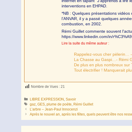
internet en tapant "J'apprends à lire 
interventions en EHPAD.
*NB : Quelques présentations vidéos 
l’ANVAR, il y a passé quelques années 
combustion, en 2002.
Rémi Guillet commente souvent l'actua
https://www.linkedin.com/in/r%C3%A9
Lire la suite du même auteur :
Rappelez-vous cher pèlerin… -
La Chasse au Gaspi…- Rémi Gu
De plus en plus nombreux sur 
Tout électrifier ! Manquerait pl
Nombre de Vues :
21
Catégories
LIBRE EXPRESSION
,
Savoir
Étiquettes
gaz
,
GES
,
plume de poète
,
Rémi Guillet
L’arbre – Jean-Paul Innocenzi
Après le nouvel an, après les fêtes, quels peuvent être nos ress