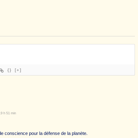
{}
[+]
19 h 51 min
 de conscience pour la défense de la planète.