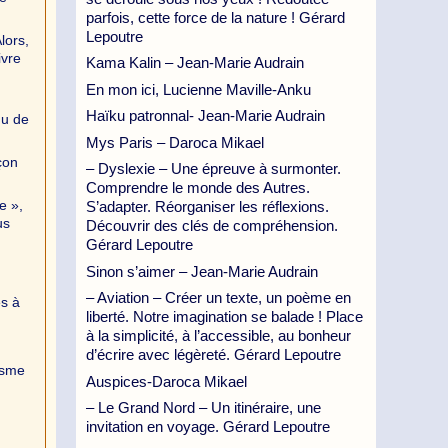
parfois, cette force de la nature ! Gérard
Lepoutre
lors,
ivre
Kama Kalin – Jean-Marie Audrain
En mon ici, Lucienne Maville-Anku
Haïku patronnal- Jean-Marie Audrain
nu de
Mys Paris – Daroca Mikael
çon
– Dyslexie – Une épreuve à surmonter.
Comprendre le monde des Autres.
e »,
S’adapter. Réorganiser les réflexions.
us
Découvrir des clés de compréhension.
Gérard Lepoutre
Sinon s’aimer – Jean-Marie Audrain
– Aviation – Créer un texte, un poème en
es à
liberté. Notre imagination se balade ! Place
à la simplicité, à l’accessible, au bonheur
d’écrire avec légèreté. Gérard Lepoutre
isme
Auspices-Daroca Mikael
– Le Grand Nord – Un itinéraire, une
invitation en voyage. Gérard Lepoutre