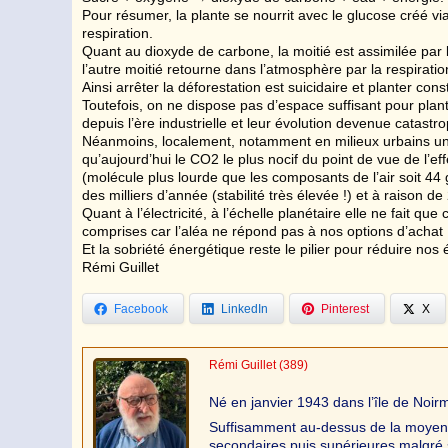
Pour résumer, la plante se nourrit avec le glucose créé vi
respiration.
Quant au dioxyde de carbone, la moitié est assimilée par 
l’autre moitié retourne dans l’atmosphère par la respiratio
Ainsi arrêter la déforestation est suicidaire et planter con
Toutefois, on ne dispose pas d’espace suffisant pour pla
depuis l’ère industrielle et leur évolution devenue catastr
Néanmoins, localement, notamment en milieux urbains un
qu’aujourd’hui le CO2 le plus nocif du point de vue de l’ef
(molécule plus lourde que les composants de l’air soit 44 g
des milliers d’année (stabilité très élevée !) et à raison d
Quant à l’électricité, à l’échelle planétaire elle ne fait q
comprises car l’aléa ne répond pas à nos options d’achat
Et la sobriété énergétique reste le pilier pour réduire n
Rémi Guillet
Facebook
LinkedIn
Pinterest
X
Rémi Guillet
(389)
Né en janvier 1943 dans l’île de Noirm
Suffisamment au-dessus de la moyenne p
secondaires puis supérieures malgré so