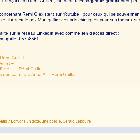
le Français par Rémi Guillet", méthode téléchargeable gratuitement) et
concernant Rémi G existent sur Youtube ; pour ceux qui se souviennen
et il a reçu le prix Montgolfier des arts chimiques pour ses travaux sur
lité sur le réseau LinkedIn avec comme lien d'accès direct :
mi-guillet-057a8561
Rémi Guillet-
illet –
Terre… – Rémi Guillet –
us que ça, chère Anna !!! – Rémi Guillet –
entis ? Ecrivons un texte, une poésie. Gérard Lepoutre