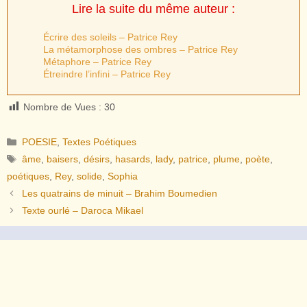
Lire la suite du même auteur :
Écrire des soleils – Patrice Rey
La métamorphose des ombres – Patrice Rey
Métaphore – Patrice Rey
Étreindre l’infini – Patrice Rey
Nombre de Vues :
30
Catégories
POESIE
,
Textes Poétiques
Étiquettes
âme
,
baisers
,
désirs
,
hasards
,
lady
,
patrice
,
plume
,
poète
,
poétiques
,
Rey
,
solide
,
Sophia
Les quatrains de minuit – Brahim Boumedien
Texte ourlé – Daroca Mikael