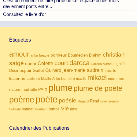
C’est un honneur de faire partie de cet espace où les mots
deviennent ponts entre...
Consultez le livre d’or
Étiquettes
amour
christian
bonheur
Boumedien
Brahim
anku
beauté
daroca
court
satgé
coeur
Colette
dignité
Daroca Mikael
Guinard
jean-marie audrain
espoir
Guillet
liberté
Désir
mikael
lucienne
Lumière
mort
Lucienne Maville-Anku
maville
mots
plume
plume de poète
nuit
PAIX
nature.
odile
poète
poème
poésie
Rémi
Regard
rêve
silence
Vie
temps
sonnet
âme
Solitude
stonham
Calendrier des Publications