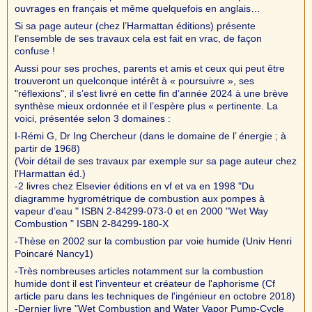
ouvrages en français et même quelquefois en anglais…
Si sa page auteur (chez l’Harmattan éditions) présente
l’ensemble de ses travaux cela est fait en vrac, de façon
confuse !
Aussi pour ses proches, parents et amis et ceux qui peut être
trouveront un quelconque intérêt à « poursuivre », ses
"réflexions", il s’est livré en cette fin d’année 2024 à une brève
synthèse mieux ordonnée et il l’espère plus « pertinente. La
voici, présentée selon 3 domaines :
I-Rémi G, Dr Ing Chercheur (dans le domaine de l’ énergie ; à
partir de 1968)
(Voir détail de ses travaux par exemple sur sa page auteur chez
l'Harmattan éd.)
-2 livres chez Elsevier éditions en vf et va en 1998 "Du
diagramme hygrométrique de combustion aux pompes à
vapeur d’eau " ISBN 2-84299-073-0 et en 2000 "Wet Way
Combustion " ISBN 2-84299-180-X
-Thèse en 2002 sur la combustion par voie humide (Univ Henri
Poincaré Nancy1)
-Très nombreuses articles notamment sur la combustion
humide dont il est l'inventeur et créateur de l'aphorisme (Cf
article paru dans les techniques de l'ingénieur en octobre 2018)
-Dernier livre "Wet Combustion and Water Vapor Pump-Cycle