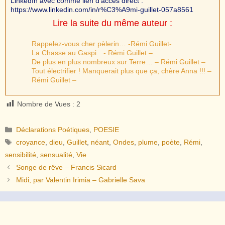
LinkedIn avec comme lien d'accès direct :
https://www.linkedin.com/in/r%C3%A9mi-guillet-057a8561
Lire la suite du même auteur :
Rappelez-vous cher pèlerin… -Rémi Guillet-
La Chasse au Gaspi…- Rémi Guillet –
De plus en plus nombreux sur Terre… – Rémi Guillet –
Tout électrifier ! Manquerait plus que ça, chère Anna !!! –
Rémi Guillet –
Nombre de Vues :
2
Catégories
Déclarations Poétiques
,
POESIE
Étiquettes
croyance
,
dieu
,
Guillet
,
néant
,
Ondes
,
plume
,
poète
,
Rémi
,
sensibilité
,
sensualité
,
Vie
Songe de rêve – Francis Sicard
Midi, par Valentin Irimia – Gabrielle Sava