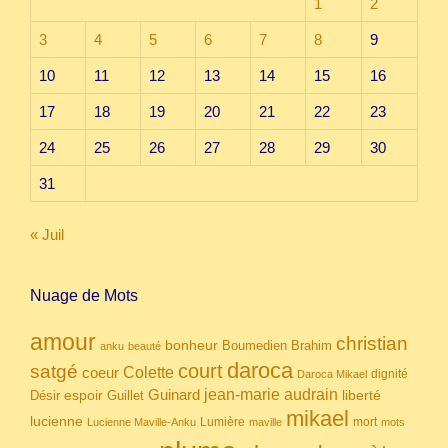
1
2
3
4
5
6
7
8
9
10
11
12
13
14
15
16
17
18
19
20
21
22
23
24
25
26
27
28
29
30
31
« Juil
Nuage de Mots
amour
christian
bonheur
Boumedien
Brahim
anku
beauté
daroca
court
satgé
coeur
Colette
dignité
Daroca Mikael
Guinard
jean-marie audrain
espoir
Guillet
liberté
Désir
mikael
lucienne
Lumière
mort
Lucienne Maville-Anku
maville
mots