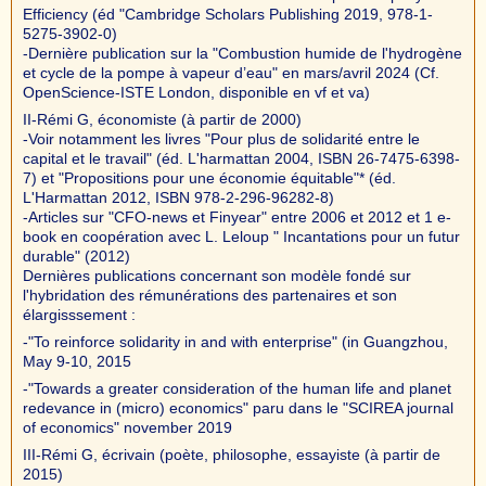
Efficiency (éd "Cambridge Scholars Publishing 2019, 978-1-
5275-3902-0)
-Dernière publication sur la "Combustion humide de l'hydrogène
et cycle de la pompe à vapeur d’eau" en mars/avril 2024 (Cf.
OpenScience-ISTE London, disponible en vf et va)
II-Rémi G, économiste (à partir de 2000)
-Voir notamment les livres "Pour plus de solidarité entre le
capital et le travail" (éd. L'harmattan 2004, ISBN 26-7475-6398-
7) et "Propositions pour une économie équitable"* (éd.
L'Harmattan 2012, ISBN 978-2-296-96282-8)
-Articles sur "CFO-news et Finyear" entre 2006 et 2012 et 1 e-
book en coopération avec L. Leloup " Incantations pour un futur
durable" (2012)
Dernières publications concernant son modèle fondé sur
l'hybridation des rémunérations des partenaires et son
élargisssement :
-"To reinforce solidarity in and with enterprise" (in Guangzhou,
May 9-10, 2015
-"Towards a greater consideration of the human life and planet
redevance in (micro) economics" paru dans le "SCIREA journal
of economics" november 2019
III-Rémi G, écrivain (poète, philosophe, essayiste (à partir de
2015)