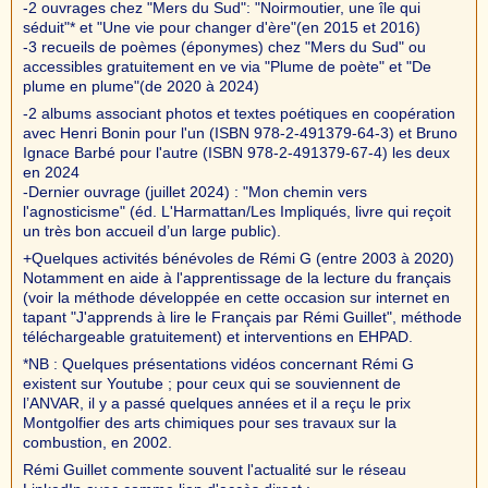
-2 ouvrages chez "Mers du Sud": "Noirmoutier, une île qui
séduit"* et "Une vie pour changer d'ère"(en 2015 et 2016)
-3 recueils de poèmes (éponymes) chez "Mers du Sud" ou
accessibles gratuitement en ve via "Plume de poète" et "De
plume en plume"(de 2020 à 2024)
-2 albums associant photos et textes poétiques en coopération
avec Henri Bonin pour l'un (ISBN 978-2-491379-64-3) et Bruno
Ignace Barbé pour l'autre (ISBN 978-2-491379-67-4) les deux
en 2024
-Dernier ouvrage (juillet 2024) : "Mon chemin vers
l'agnosticisme" (éd. L'Harmattan/Les Impliqués, livre qui reçoit
un très bon accueil d’un large public).
+Quelques activités bénévoles de Rémi G (entre 2003 à 2020)
Notamment en aide à l'apprentissage de la lecture du français
(voir la méthode développée en cette occasion sur internet en
tapant "J'apprends à lire le Français par Rémi Guillet", méthode
téléchargeable gratuitement) et interventions en EHPAD.
*NB : Quelques présentations vidéos concernant Rémi G
existent sur Youtube ; pour ceux qui se souviennent de
l’ANVAR, il y a passé quelques années et il a reçu le prix
Montgolfier des arts chimiques pour ses travaux sur la
combustion, en 2002.
Rémi Guillet commente souvent l'actualité sur le réseau