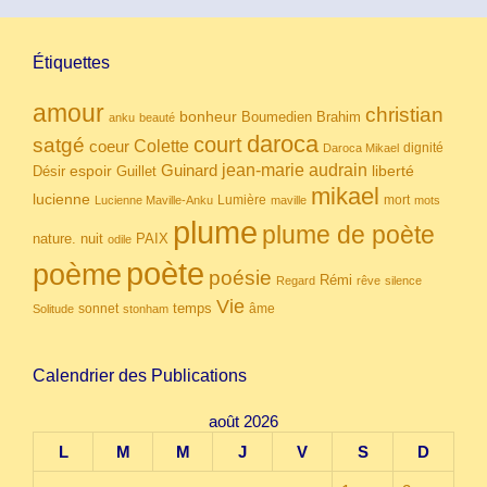
Étiquettes
amour
christian
bonheur
Boumedien
Brahim
anku
beauté
daroca
court
satgé
coeur
Colette
dignité
Daroca Mikael
Guinard
jean-marie audrain
espoir
Guillet
liberté
Désir
mikael
lucienne
Lumière
mort
Lucienne Maville-Anku
maville
mots
plume
plume de poète
nuit
PAIX
nature.
odile
poète
poème
poésie
Rémi
Regard
rêve
silence
Vie
temps
sonnet
âme
Solitude
stonham
Calendrier des Publications
août 2026
L
M
M
J
V
S
D