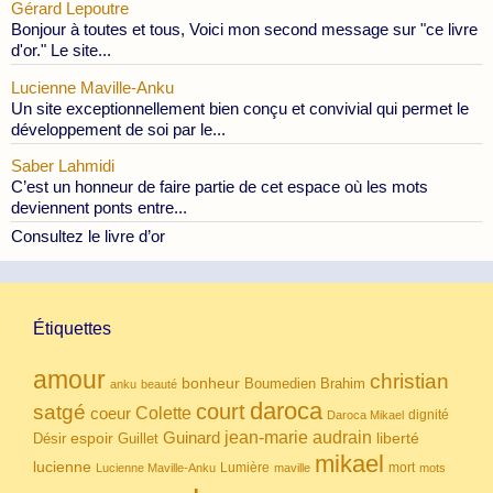
Gérard Lepoutre
Bonjour à toutes et tous, Voici mon second message sur "ce livre
d'or." Le site...
Lucienne Maville-Anku
Un site exceptionnellement bien conçu et convivial qui permet le
développement de soi par le...
Saber Lahmidi
C’est un honneur de faire partie de cet espace où les mots
deviennent ponts entre...
Consultez le livre d’or
Étiquettes
amour
christian
bonheur
Boumedien
Brahim
anku
beauté
daroca
court
satgé
coeur
Colette
dignité
Daroca Mikael
Guinard
jean-marie audrain
espoir
Guillet
liberté
Désir
mikael
lucienne
Lumière
mort
Lucienne Maville-Anku
maville
mots