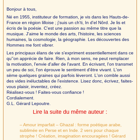
Bonjour à tous,
Né en 1955, instituteur de formation, je vis dans les Hauts-de-
France en région lilloise ; j'suis un ch'ti, In d'el Nôrd. Je lis et
écris de la poésie. C'est une passion au même titre que la
musique. J'aime le monde des arts, l'histoire, les sciences
humaines, la cosmologie, la géographie. Les découvertes des
Hommes me font vibrer.
Les principaux élans de vie s'expriment essentiellement dans ce
qu''on apprécie de faire. Rien, à mon sens, ne peut remplacer
la motivation, l'envie d'aller de l'avant. En écrivant, l'on transmet
un peu de soi, l'on éprouve le sentiment d'être vivant. L'on
sème quelques graines qui parfois lèveront. L'on comble aussi
des vides inéluctables de l'existence. Lisez donc, écrivez, faites-
vous plaisir, inventez, créez.
Réalisez-vous ! Faites-vous confiance !
Cordialement.
G.L. Gérard Lepoutre.
Lire la suite du même auteur :
– Amour imparfait – Ghazal : forme poétique arabe,
sublimée en Perse et en Inde. 2 vers pour chaque
strophe ! Création, imagination encouragées ! Gérard