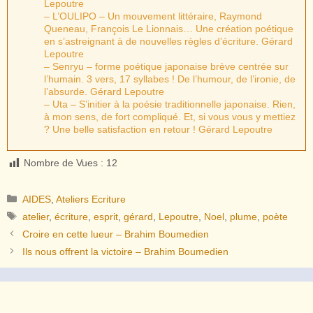
Lepoutre
– L’OULIPO – Un mouvement littéraire, Raymond
Queneau, François Le Lionnais… Une création poétique
en s’astreignant à de nouvelles règles d’écriture. Gérard
Lepoutre
– Senryu – forme poétique japonaise brève centrée sur
l’humain. 3 vers, 17 syllabes ! De l’humour, de l’ironie, de
l’absurde. Gérard Lepoutre
– Uta – S’initier à la poésie traditionnelle japonaise. Rien,
à mon sens, de fort compliqué. Et, si vous vous y mettiez
? Une belle satisfaction en retour ! Gérard Lepoutre
Nombre de Vues :
12
Catégories
AIDES
,
Ateliers Ecriture
Étiquettes
atelier
,
écriture
,
esprit
,
gérard
,
Lepoutre
,
Noel
,
plume
,
poète
Croire en cette lueur – Brahim Boumedien
Ils nous offrent la victoire – Brahim Boumedien