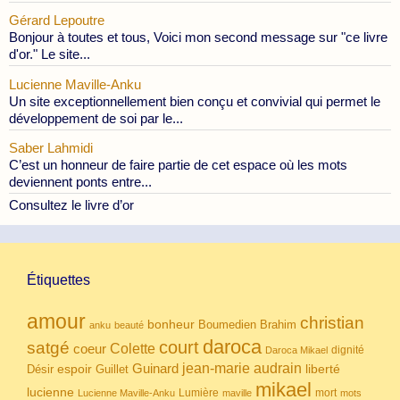
Gérard Lepoutre
Bonjour à toutes et tous, Voici mon second message sur "ce livre
d'or." Le site...
Lucienne Maville-Anku
Un site exceptionnellement bien conçu et convivial qui permet le
développement de soi par le...
Saber Lahmidi
C’est un honneur de faire partie de cet espace où les mots
deviennent ponts entre...
Consultez le livre d’or
Étiquettes
amour
christian
bonheur
Boumedien
Brahim
anku
beauté
daroca
court
satgé
coeur
Colette
dignité
Daroca Mikael
Guinard
jean-marie audrain
espoir
Guillet
liberté
Désir
mikael
lucienne
Lumière
mort
Lucienne Maville-Anku
maville
mots