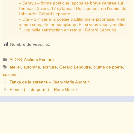
– Senryu – forme poétique japonaise brève centrée sur
l’humain. 3 vers, 17 syllabes ! De l’humour, de l’ironie, de
l’absurde. Gérard Lepoutre
– Uta – S’initier à la poésie traditionnelle japonaise. Rien,
à mon sens, de fort compliqué. Et, si vous vous y mettiez
? Une belle satisfaction en retour ! Gérard Lepoutre
Nombre de Vues :
51
Catégories
AIDES
,
Ateliers Ecriture
Étiquettes
atelier
,
automne
,
écriture
,
Gérard Lepoutre
,
plume de poète
,
saisons
Tanka de la sérénité – Jean-Marie Audrain
Rions ! (… de porc !) – Rémi Guillet