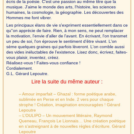
écris de la poésie. C'est une passion au même titre que la
musique. J'aime le monde des arts, l'histoire, les sciences
humaines, la cosmologie, la géographie. Les découvertes des
Hommes me font vibrer.
Les principaux élans de vie s'expriment essentiellement dans ce
qu''on apprécie de faire. Rien, à mon sens, ne peut remplacer
la motivation, l'envie d'aller de l'avant. En écrivant, l'on transmet
un peu de soi, l'on éprouve le sentiment d'être vivant. L'on
sème quelques graines qui parfois lèveront. L'on comble aussi
des vides inéluctables de l'existence. Lisez donc, écrivez, faites-
vous plaisir, inventez, créez.
Réalisez-vous ! Faites-vous confiance !
Cordialement.
G.L. Gérard Lepoutre.
Lire la suite du même auteur :
– Amour imparfait – Ghazal : forme poétique arabe,
sublimée en Perse et en Inde. 2 vers pour chaque
strophe ! Création, imagination encouragées ! Gérard
Lepoutre
– L’OULIPO – Un mouvement littéraire, Raymond
Queneau, François Le Lionnais… Une création poétique
en s’astreignant à de nouvelles règles d’écriture. Gérard
Lepoutre