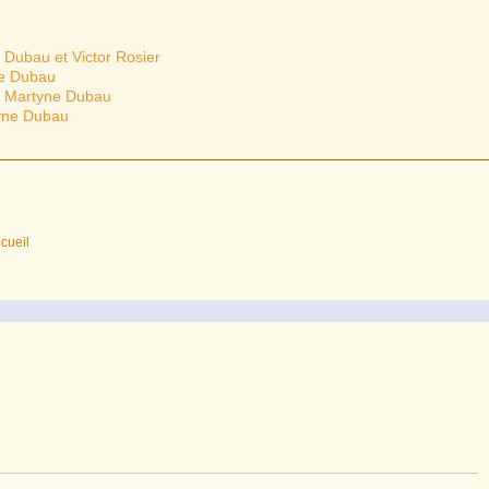
e Dubau et Victor Rosier
ne Dubau
 – Martyne Dubau
yne Dubau
ecueil