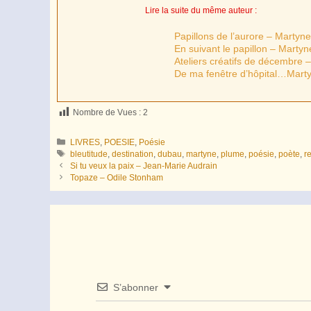
Lire la suite du même auteur :
Papillons de l’aurore – Martyn
En suivant le papillon – Marty
Ateliers créatifs de décembre
De ma fenêtre d’hôpital…Mart
Nombre de Vues :
2
Catégories
LIVRES
,
POESIE
,
Poésie
Étiquettes
bleutitude
,
destination
,
dubau
,
martyne
,
plume
,
poésie
,
poète
,
r
Si tu veux la paix – Jean-Marie Audrain
Topaze – Odile Stonham
S’abonner