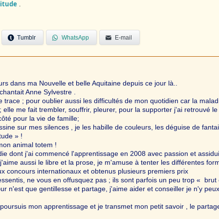
titude
.
Tumblr
WhatsApp
E-mail
urs dans ma Nouvelle et belle Aquitaine depuis ce jour là..
chantait Anne Sylvestre .
 trace ; pour oublier aussi les difficultés de mon quotidien car la malad
lle me fait trembler, souffrir, pleurer, pour la supporter j'ai retrouvé le
côté pour la vie de famille;
ne sur mes silences , je les habille de couleurs, les déguise de fantai
tude » !
 mon animal totem !
odie dont j'ai commencé l'apprentissage en 2008 avec passion et assidui
'aime aussi le libre et la prose, je m'amuse à tenter les différentes for
ux concours internationaux et obtenus plusieurs premiers prix
ssentis, ne vous en offusquez pas ; ils sont parfois un peu trop « brut
est que gentillesse et partage, j'aime aider et conseiller je n'y peux
 poursuis mon apprentissage et je transmet mon petit savoir , le partag