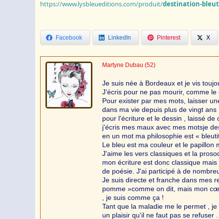
https://www.lysbleueditions.com/produit/
destination-bleu
Facebook
LinkedIn
Pinterest
X
Martyne Dubau
(52)
Je suis née à Bordeaux et je vis toujo
J'écris pour ne pas mourir, comme le 
Pour exister par mes mots, laisser une
dans ma vie depuis plus de vingt ans ; e
pour l'écriture et le dessin , laissé de 
j'écris mes maux avec mes motsje dessi
en un mot ma philosophie est « bleuti
Le bleu est ma couleur et le papillon
J'aime les vers classiques et la pros
mon écriture est donc classique mais j
de poésie. J'ai participé à de nombre
Je suis directe et franche dans mes re
pomme »comme on dit, mais mon cœur n'
, je suis comme ça !
Tant que la maladie me le permet , je
un plaisir qu'il ne faut pas se refuser .