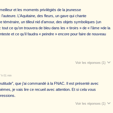
 meilleur et les moments privilégiés de la jeunesse
 l’auteure. L’Aquitaine, des fleurs, un gave qui chante
 téméraire, un tilleul nid d’amour, des objets symboliques (un
: tout ce qu’on trouvera de bleu dans les « tiroirs » de « l’âme »de la
conteste et ce qu’il faudra « peindre » encore pour faire de nouveau
Voir les réponses
(1)
7 h 01 min
Bleutitude”, que j’ai commandé à la FNAC. Il est présenté avec
es, je vais lire ce recueil avec attention. Et si cela vous
pressions.
Voir les réponses
(1)