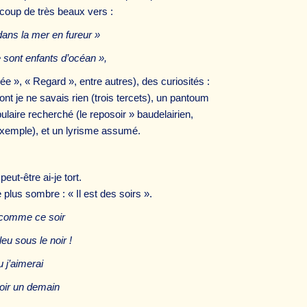
ucoup de très beaux vers :
dans la mer en fureur »
nt enfants d’océan »,
ée », « Regard », entre autres), des curiosités :
nt je ne savais rien (trois tercets), un pantoum
ulaire recherché (le reposoir » baudelairien,
exemple), et un lyrisme assumé.
eut-être ai-je tort.
le plus sombre : « Il est des soirs ».
; comme ce soir
s le noir !
aimerai
n demain