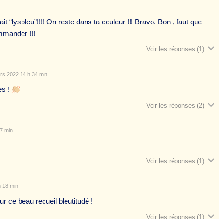
it “lysbleu”!!!! On reste dans ta couleur !!! Bravo. Bon , faut que
ommander !!!
Voir les réponses
(1)
rs 2022 14 h 34 min
es !
Voir les réponses
(2)
7 min
Voir les réponses
(1)
 18 min
r ce beau recueil bleutitudé !
Voir les réponses
(1)