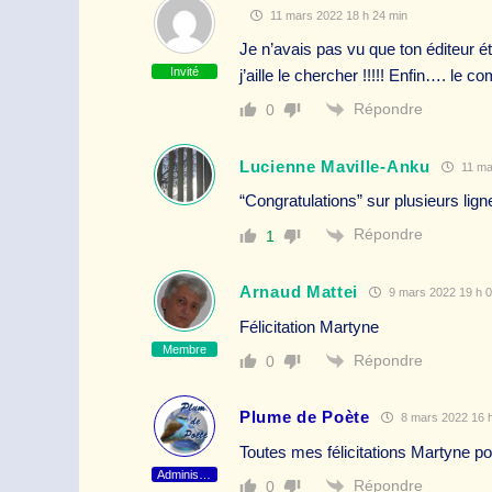
11 mars 2022 18 h 24 min
Je n’avais pas vu que ton éditeur éta
Invité
j’aille le chercher !!!!! Enfin…. le c
Répondre
0
Lucienne Maville-Anku
11 ma
“Congratulations” sur plusieurs lign
Répondre
1
Arnaud Mattei
9 mars 2022 19 h 0
Félicitation Martyne
Membre
Répondre
0
Plume de Poète
8 mars 2022 16 h
Toutes mes félicitations Martyne pou
Administrateur
Répondre
0