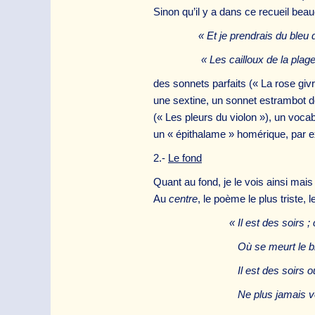
Sinon qu’il y a dans ce recueil bea
« Et je prendrais du bleu 
« Les cailloux de la plage so
des sonnets parfaits (« La rose givr
une sextine, un sonnet estrambot do
(« Les pleurs du violon »), un vocab
un « épithalame » homérique, par 
2.-
Le fond
Quant au fond, je le vois ainsi mais p
Au
centre
, le poème le plus triste, 
« Il est des soirs 
Où se meurt le bleu sou
Il est des soirs ou j’
Ne plus jamais voir u