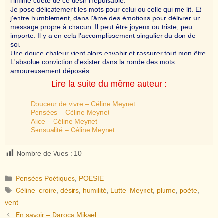
l'infinie quête de ce désir inépuisable.
Je pose délicatement les mots pour celui ou celle qui me lit. Et
j'entre humblement, dans l'âme des émotions pour délivrer un
message propre à chacun. Il peut être joyeux ou triste, peu
importe. Il y a en cela l'accomplissement singulier du don de
soi.
Une douce chaleur vient alors envahir et rassurer tout mon être.
L'absolue conviction d'exister dans la ronde des mots
amoureusement déposés.
Lire la suite du même auteur :
Douceur de vivre – Céline Meynet
Pensées – Céline Meynet
Alice – Céline Meynet
Sensualité – Céline Meynet
Nombre de Vues :
10
Catégories
Pensées Poétiques
,
POESIE
Étiquettes
Céline
,
croire
,
désirs
,
humilité
,
Lutte
,
Meynet
,
plume
,
poète
,
vent
En savoir – Daroca Mikael