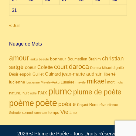
31
« Juil
Nuage de Mots
amour
christian
bonheur
Boumedien
Brahim
anku
beauté
daroca
court
satgé
coeur
Colette
dignité
Daroca Mikael
Guinard
jean-marie audrain
espoir
Guillet
liberté
Désir
mikael
lucienne
Lumière
mort
Lucienne Maville-Anku
maville
mots
plume
plume de poète
nuit
PAIX
nature.
odile
poète
poème
poésie
Rémi
Regard
rêve
silence
Vie
temps
sonnet
âme
Solitude
stonham
2026 © Plume de Poète - Tous Droits Réservés