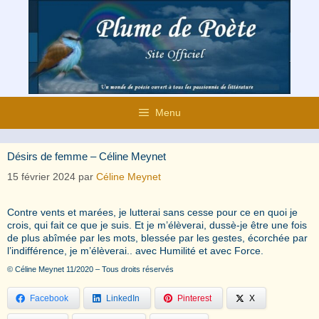
Aller
au
contenu
Menu
Désirs de femme – Céline Meynet
15 février 2024
par
Céline Meynet
Contre vents et marées, je lutterai sans cesse pour ce en quoi je
crois, qui fait ce que je suis. Et je m’élèverai, dussè-je être une fois
de plus abîmée par les mots, blessée par les gestes, écorchée par
l’indifférence, je m’élèverai.. avec Humilité et avec Force.
© Céline Meynet 11/2020 – Tous droits réservés
Facebook
LinkedIn
Pinterest
X