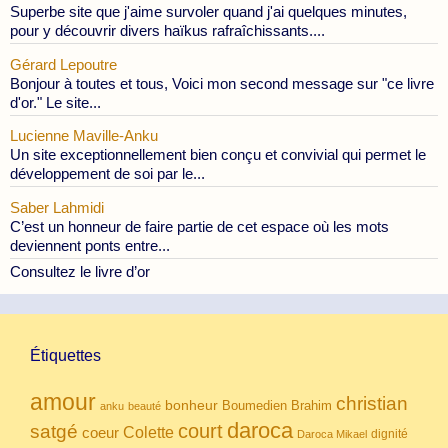
Superbe site que j'aime survoler quand j'ai quelques minutes,
pour y découvrir divers haïkus rafraîchissants....
Gérard Lepoutre
Bonjour à toutes et tous, Voici mon second message sur "ce livre
d'or." Le site...
Lucienne Maville-Anku
Un site exceptionnellement bien conçu et convivial qui permet le
développement de soi par le...
Saber Lahmidi
C’est un honneur de faire partie de cet espace où les mots
deviennent ponts entre...
Consultez le livre d’or
Étiquettes
amour
christian
bonheur
Boumedien
Brahim
anku
beauté
daroca
court
satgé
coeur
Colette
dignité
Daroca Mikael