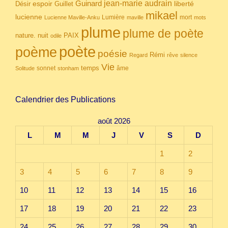
Guinard
jean-marie audrain
espoir
Guillet
liberté
Désir
mikael
lucienne
Lumière
mort
Lucienne Maville-Anku
maville
mots
plume
plume de poète
nuit
PAIX
nature.
odile
poète
poème
poésie
Rémi
Regard
rêve
silence
Vie
temps
sonnet
âme
Solitude
stonham
Calendrier des Publications
août 2026
L
M
M
J
V
S
D
1
2
3
4
5
6
7
8
9
10
11
12
13
14
15
16
17
18
19
20
21
22
23
24
25
26
27
28
29
30