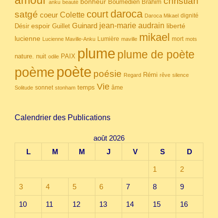
amour
christian
bonheur
Boumedien
Brahim
anku
beauté
daroca
court
satgé
coeur
Colette
dignité
Daroca Mikael
Guinard
jean-marie audrain
espoir
Guillet
liberté
Désir
mikael
lucienne
Lumière
mort
Lucienne Maville-Anku
maville
mots
plume
plume de poète
nuit
PAIX
nature.
odile
poète
poème
poésie
Rémi
Regard
rêve
silence
Vie
temps
sonnet
âme
Solitude
stonham
Calendrier des Publications
août 2026
L
M
M
J
V
S
D
1
2
3
4
5
6
7
8
9
10
11
12
13
14
15
16