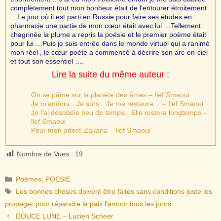
complètement tout mon bonheur était de l’entourer étroitement
…Le jour où il est parti en Russie pour faire ses études en
pharmacie une partie de mon cœur était avec lui …Tellement
chagrinée la plume a repris la poésie et le premier poème était
pour lui …Puis je suis entrée dans le monde virtuel qui a ranimé
mon réel , le cœur poète a commencé à décrire son arc-en-ciel
et tout son essentiel ….
Lire la suite du même auteur :
On se pâme sur la planète des âmes – Ilef Smaoui
Je m’endors…Je sors…Je me restaure… – Ilef Smaoui
Je l’ai désobéie peu de temps…Elle restera longtemps –
llef Smaoui
Pour mon adoré Zakaria – Ilef Smaoui
Nombre de Vues :
19
Catégories
Poèmes
,
POESIE
Étiquettes
Les bonnes choses doivent être faites sans conditions juste les
propager pour répandre la paix l'amour tous les jours
DOUCE LUNE – Lucien Scheer