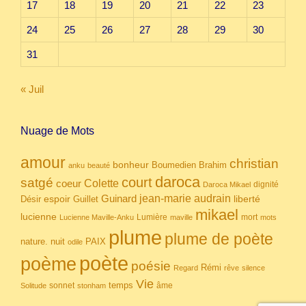
17
18
19
20
21
22
23
24
25
26
27
28
29
30
31
« Juil
Nuage de Mots
amour
christian
bonheur
Boumedien
Brahim
anku
beauté
daroca
court
satgé
coeur
Colette
dignité
Daroca Mikael
Guinard
jean-marie audrain
espoir
Guillet
liberté
Désir
mikael
lucienne
Lumière
mort
Lucienne Maville-Anku
maville
mots
plume
plume de poète
nuit
PAIX
nature.
odile
poète
poème
poésie
Rémi
Regard
rêve
silence
Vie
temps
sonnet
âme
Solitude
stonham