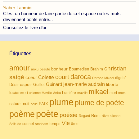
Saber Lahmidi
C’est un honneur de faire partie de cet espace où les mots
deviennent ponts entre...
Consultez le livre d’or
Étiquettes
amour
christian
bonheur
Boumedien
Brahim
anku
beauté
daroca
court
satgé
coeur
Colette
dignité
Daroca Mikael
Guinard
jean-marie audrain
espoir
Guillet
liberté
Désir
mikael
lucienne
Lumière
mort
Lucienne Maville-Anku
maville
mots
plume
plume de poète
nuit
PAIX
nature.
odile
poète
poème
poésie
Rémi
Regard
rêve
silence
Vie
temps
sonnet
âme
Solitude
stonham