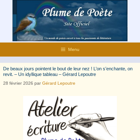
Aller
au
contenu
Menu
De beaux jours pointent le bout de leur nez ! L’on s’enchante, on
revit. – Un idyllique tableau – Gérard Lepoutre
28 février 2026
par
Gérard Lepoutre