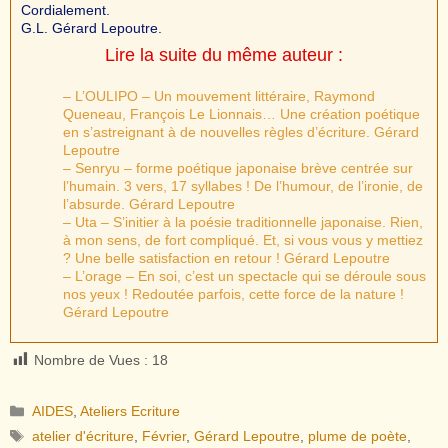
Cordialement.
G.L. Gérard Lepoutre.
Lire la suite du même auteur :
– L’OULIPO – Un mouvement littéraire, Raymond
Queneau, François Le Lionnais… Une création poétique
en s’astreignant à de nouvelles règles d’écriture. Gérard
Lepoutre
– Senryu – forme poétique japonaise brève centrée sur
l’humain. 3 vers, 17 syllabes ! De l’humour, de l’ironie, de
l’absurde. Gérard Lepoutre
– Uta – S’initier à la poésie traditionnelle japonaise. Rien,
à mon sens, de fort compliqué. Et, si vous vous y mettiez
? Une belle satisfaction en retour ! Gérard Lepoutre
– L’orage – En soi, c’est un spectacle qui se déroule sous
nos yeux ! Redoutée parfois, cette force de la nature !
Gérard Lepoutre
Nombre de Vues :
18
Catégories
AIDES
,
Ateliers Ecriture
Étiquettes
atelier d'écriture
,
Février
,
Gérard Lepoutre
,
plume de poète
,