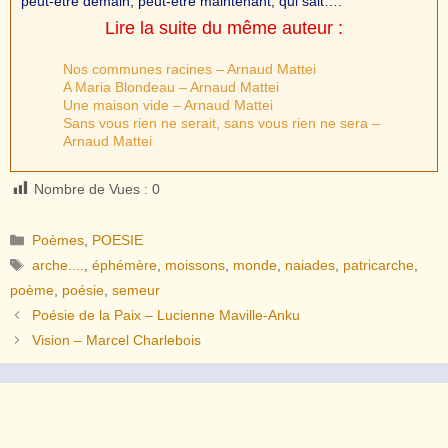
peut-être demain, peut-être maintenant, qui sait….
Lire la suite du même auteur :
Nos communes racines – Arnaud Mattei
A Maria Blondeau – Arnaud Mattei
Une maison vide – Arnaud Mattei
Sans vous rien ne serait, sans vous rien ne sera –
Arnaud Mattei
Nombre de Vues :
0
Catégories
Poèmes
,
POESIE
Étiquettes
arche....
,
éphémère
,
moissons
,
monde
,
naiades
,
patricarche
,
poème
,
poésie
,
semeur
Poésie de la Paix – Lucienne Maville-Anku
Vision – Marcel Charlebois