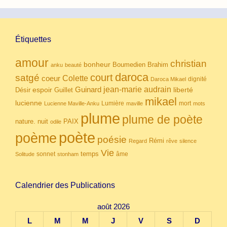
Étiquettes
amour
christian
bonheur
Boumedien
Brahim
anku
beauté
daroca
court
satgé
coeur
Colette
dignité
Daroca Mikael
Guinard
jean-marie audrain
espoir
Guillet
liberté
Désir
mikael
lucienne
Lumière
mort
Lucienne Maville-Anku
maville
mots
plume
plume de poète
nuit
PAIX
nature.
odile
poète
poème
poésie
Rémi
Regard
rêve
silence
Vie
temps
sonnet
âme
Solitude
stonham
Calendrier des Publications
août 2026
L
M
M
J
V
S
D