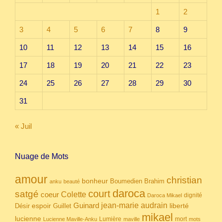
1
2
3
4
5
6
7
8
9
10
11
12
13
14
15
16
17
18
19
20
21
22
23
24
25
26
27
28
29
30
31
« Juil
Nuage de Mots
amour
christian
bonheur
Boumedien
Brahim
anku
beauté
daroca
court
satgé
coeur
Colette
dignité
Daroca Mikael
Guinard
jean-marie audrain
espoir
Guillet
liberté
Désir
mikael
lucienne
Lumière
mort
Lucienne Maville-Anku
maville
mots