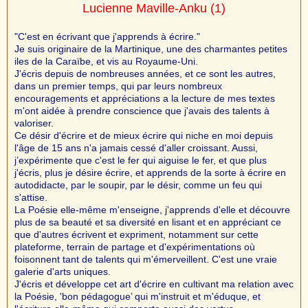
Lucienne Maville-Anku
(1)
"C'est en écrivant que j'apprends à écrire."
Je suis originaire de la Martinique, une des charmantes petites
iles de la Caraïbe, et vis au Royaume-Uni.
J'écris depuis de nombreuses années, et ce sont les autres,
dans un premier temps, qui par leurs nombreux
encouragements et appréciations a la lecture de mes textes
m'ont aidée à prendre conscience que j'avais des talents à
valoriser.
Ce désir d'écrire et de mieux écrire qui niche en moi depuis
l'âge de 15 ans n'a jamais cessé d'aller croissant. Aussi,
j’expérimente que c'est le fer qui aiguise le fer, et que plus
j'écris, plus je désire écrire, et apprends de la sorte à écrire en
autodidacte, par le soupir, par le désir, comme un feu qui
s'attise.
La Poésie elle-même m'enseigne, j'apprends d'elle et découvre
plus de sa beauté et sa diversité en lisant et en appréciant ce
que d'autres écrivent et expriment, notamment sur cette
plateforme, terrain de partage et d'expérimentations où
foisonnent tant de talents qui m'émerveillent. C'est une vraie
galerie d'arts uniques.
J'écris et développe cet art d'écrire en cultivant ma relation avec
la Poésie, 'bon pédagogue’ qui m'instruit et m'éduque, et