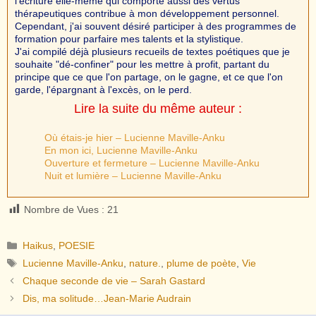
l'écriture elle-même qui comporte aussi des vertus
thérapeutiques contribue à mon développement personnel.
Cependant, j'ai souvent désiré participer à des programmes de
formation pour parfaire mes talents et la stylistique.
J'ai compilé déjà plusieurs recueils de textes poétiques que je
souhaite "dé-confiner" pour les mettre à profit, partant du
principe que ce que l'on partage, on le gagne, et ce que l'on
garde, l'épargnant à l'excès, on le perd.
Lire la suite du même auteur :
Où étais-je hier – Lucienne Maville-Anku
En mon ici, Lucienne Maville-Anku
Ouverture et fermeture – Lucienne Maville-Anku
Nuit et lumière – Lucienne Maville-Anku
Nombre de Vues :
21
Catégories
Haikus
,
POESIE
Étiquettes
Lucienne Maville-Anku
,
nature.
,
plume de poète
,
Vie
Chaque seconde de vie – Sarah Gastard
Dis, ma solitude…Jean-Marie Audrain