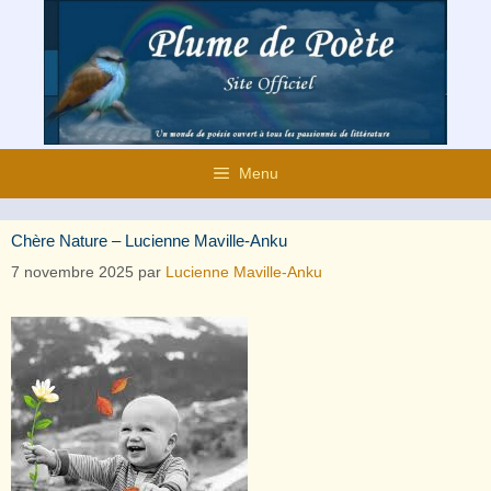
Aller
au
contenu
Menu
Chère Nature – Lucienne Maville-Anku
7 novembre 2025
par
Lucienne Maville-Anku