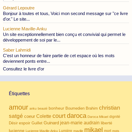
Gérard Lepoutre
Bonjour à toutes et tous, Voici mon second message sur "ce livre
d'or." Le site...
Lucienne Maville-Anku
Un site exceptionnellement bien conçu et convivial qui permet le
développement de soi par le...
Saber Lahmidi
C’est un honneur de faire partie de cet espace où les mots
deviennent ponts entre...
Consultez le livre d’or
Étiquettes
amour
christian
bonheur
Boumedien
Brahim
anku
beauté
daroca
court
satgé
coeur
Colette
dignité
Daroca Mikael
Guinard
jean-marie audrain
espoir
Guillet
liberté
Désir
mikael
lucienne
Lumière
mort
Lucienne Maville-Anku
maville
mots